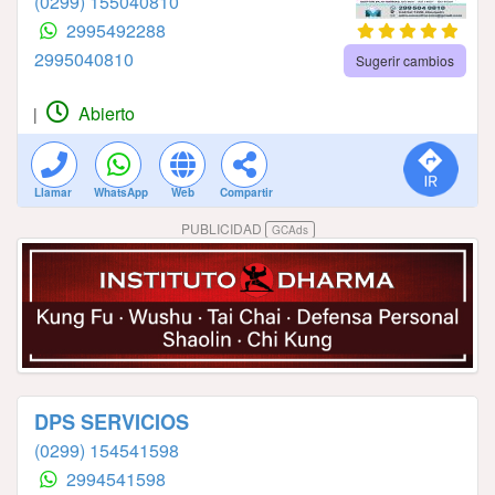
(0299) 155040810
2995492288
2995040810
Sugerir cambios
Abierto
|
Llamar
WhatsApp
Web
Compartir
PUBLICIDAD
GCAds
DPS SERVICIOS
(0299) 154541598
2994541598