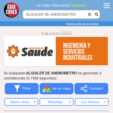
La mejor información
Siempre!
ingres
búsqueda avanzada
Agregar
PUBLICIDAD
GCAds
empres
Actualiza
datos
Publicida
Su búsqueda
ALQUILER DE ANEMOMETRO
ha generado 3
Radio
coincidencias (0.7368 segundos).
Filtrar
Ver en mapa
Compartir
Tiendacore
Contacteno
Abierto ahora
WhatsApp
Con Delivery