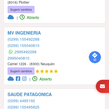
(8316) Plottier
Sugerir cambios
Abierto
|
MV INGENIERIA
(0299) 155492288
(0299) 155040810
2995492288
2995040810
Catriel 1226 - (8300) Neuquén
Sugerir cambios
Abierto
|
SAUDE PATAGONICA
(0299) 4485192
(0299) 155495825