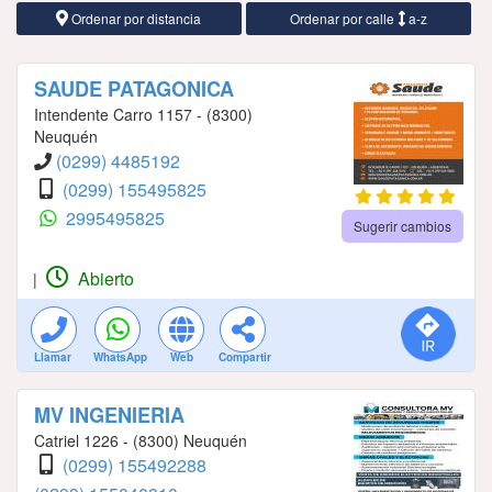
Ordenar por distancia
Ordenar por calle
a-z
SAUDE PATAGONICA
Intendente Carro 1157 - (8300)
Neuquén
(0299) 4485192
(0299) 155495825
2995495825
Sugerir cambios
Abierto
|
Llamar
WhatsApp
Web
Compartir
MV INGENIERIA
Catriel 1226 - (8300) Neuquén
(0299) 155492288