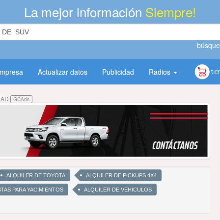
La mejor información
Siempre!
búsque
empresa
Actualizar datos
Publicidad
Radios
DAD
GCAds
ALQUILER DE TOYOTA
ALQUILER DE PICKUPS 4X4
STAS PARA YACIMIENTOS
ALQUILER DE VEHICULOS