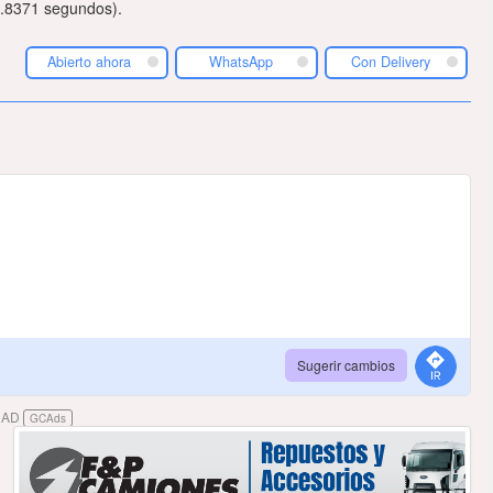
0.8371 segundos).
Abierto ahora
WhatsApp
Con Delivery
Sugerir cambios
DAD
GCAds