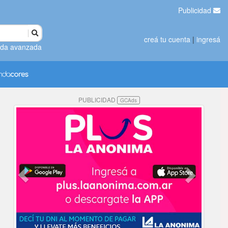
Publicidad
creá tu cuenta
|
ingresá
da avanzada
PUBLICIDAD
GCAds