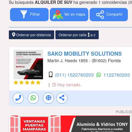
Su búsqueda
ALQUILER DE SUV
ha generado 1 coincidencias (
Filtrar
Ver en mapa
Compartir
Ordenar por distancia
Ordenar por calle
a-z
SAKO MOBILITY SOLUTIONS
Martin J. Haedo 1855 - (B1602) Florida
(011) 1522760203
1122760203
|
Hoy cerrado.
PUBLICI