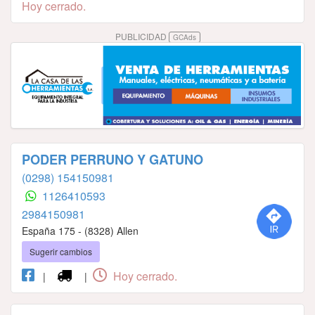
Hoy cerrado.
PUBLICIDAD
GCAds
PODER PERRUNO Y GATUNO
(0298) 154150981
1126410593
2984150981
España 175 - (8328) Allen
Sugerir cambios
Hoy cerrado.
|
|