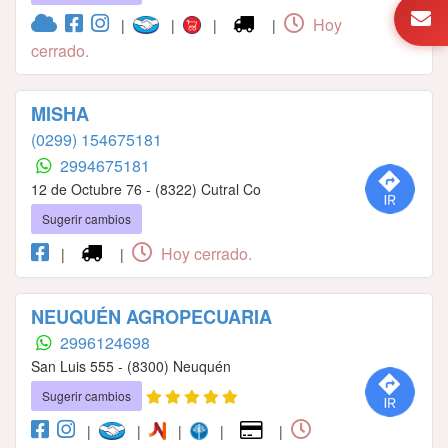
Hoy
|
|
|
|
cerrado.
MISHA
(0299) 154675181
2994675181
12 de Octubre 76 - (8322) Cutral Co
Sugerir cambios
Hoy cerrado.
|
|
NEUQUÉN AGROPECUARIA
2996124698
San Luis 555 - (8300) Neuquén
Sugerir cambios
|
|
|
|
|