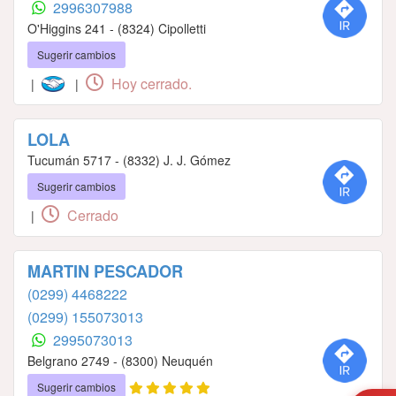
2996307988
O'Higgins 241 - (8324) Cipolletti
Sugerir cambios
Hoy cerrado.
|
|
LOLA
Tucumán 5717 - (8332) J. J. Gómez
Sugerir cambios
Cerrado
|
MARTIN PESCADOR
(0299) 4468222
(0299) 155073013
2995073013
Belgrano 2749 - (8300) Neuquén
Sugerir cambios