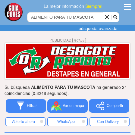
La mejor información
Siempre!
ingres
búsqueda avanzada
Agregar
PUBLICIDAD
GCAds
empres
Actualiza
datos
Publicida
Su búsqueda
ALIMENTO PARA TU MASCOTA
ha generado 24
Radio
coincidencias (0.8248 segundos).
Filtrar
Ver en mapa
Compartir
Tiendacore
Contacteno
Abierto ahora
WhatsApp
Con Delivery