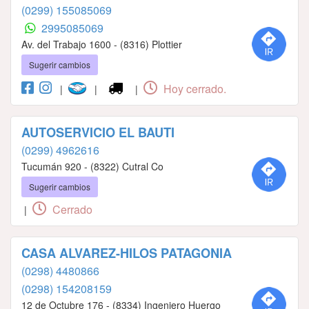
(0299) 155085069
2995085069
Av. del Trabajo 1600 - (8316) Plottier
Sugerir cambios
Hoy cerrado.
|
|
|
AUTOSERVICIO EL BAUTI
(0299) 4962616
Tucumán 920 - (8322) Cutral Co
Sugerir cambios
Cerrado
|
CASA ALVAREZ-HILOS PATAGONIA
(0298) 4480866
(0298) 154208159
12 de Octubre 176 - (8334) Ingeniero Huergo