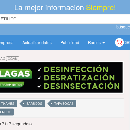
La mejor información
Siempre!
búsque
empresa
Actualizar datos
Publicidad
Radios
DAD
GCAds
THAMES
BARBIJOS
TAPA BOCAS
SERCOL
0.7117 segundos).