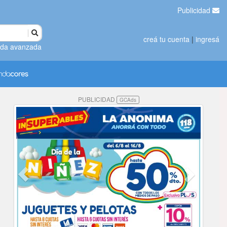
Publicidad
creá tu cuenta
|
ingresá
da avanzada
PUBLICIDAD
GCAds