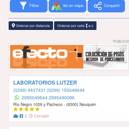
Filtrar
Ver en mapa
Compartir
Ordenar por distancia
Ordenar por calle
a-z
PUBLICI
LABORATORIOS LUTZER
(0299) 4437431
(0299) 155049644
2995049644
2995490086
Río Negro 1029 y Pacheco - (8300) Neuquén
|
Cerrado