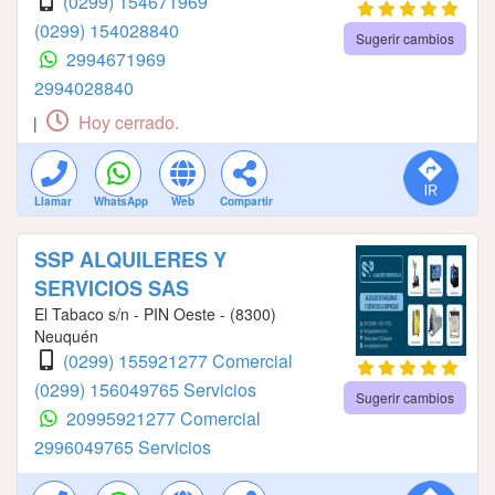
(0299) 154671969
(0299) 154028840
Sugerir cambios
2994671969
2994028840
Hoy cerrado.
|
Llamar
WhatsApp
Web
Compartir
SSP ALQUILERES Y
SERVICIOS SAS
El Tabaco s/n - PIN Oeste - (8300)
Neuquén
(0299) 155921277 Comercial
(0299) 156049765 Servicios
Sugerir cambios
20995921277 Comercial
2996049765 Servicios