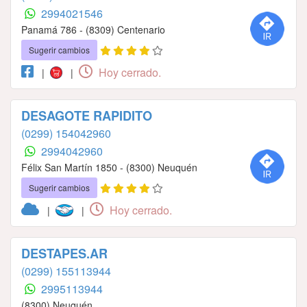
2994021546
Panamá 786 - (8309) Centenario
Sugerir cambios
Hoy cerrado.
|
|
DESAGOTE RAPIDITO
(0299) 154042960
2994042960
Félix San Martín 1850 - (8300) Neuquén
Sugerir cambios
Hoy cerrado.
|
|
DESTAPES.AR
(0299) 155113944
2995113944
(8300) Neuquén