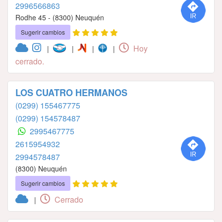
2996566863
Rodhe 45 - (8300) Neuquén
Sugerir cambios
Hoy
|
|
|
|
cerrado.
LOS CUATRO HERMANOS
(0299) 155467775
(0299) 154578487
2995467775
2615954932
2994578487
(8300) Neuquén
Sugerir cambios
Cerrado
|