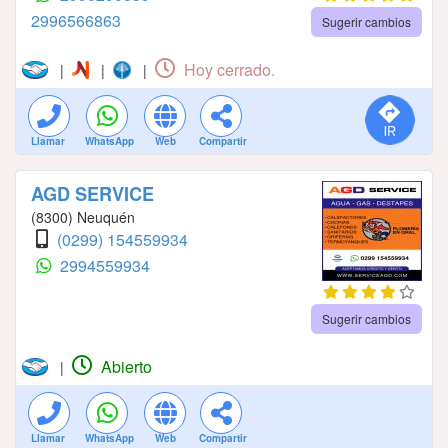
2996566863
Sugerir cambios
Hoy cerrado.
|
|
|
Llamar
WhatsApp
Web
Compartir
AGD SERVICE
(8300) Neuquén
(0299) 154559934
2994559934
Sugerir cambios
Abierto
|
Llamar
WhatsApp
Web
Compartir