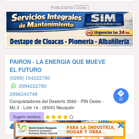
PUBLICIDAD
GCAds
PAIRON - LA ENERGIA QUE MUEVE
EL FUTURO
(0299) 154222780
2994222780
2996343748
Conquistadores del Desierto 3560 - PIN Oeste -
Mz.3 - Lote 14 - (8300) Neuquén
Sugerir cambios
Hoy cerrado.
|