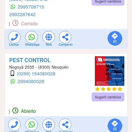
Sugerir cambios
2995706715
2993287642
Cerrado
|
Llamar
WhatsApp
Web
Compartir
PEST CONTROL
Nogoyá 2535 - (8300) Neuquén
(0299) 154080028
2994080028
Sugerir cambios
Abierto
|
Llamar
WhatsApp
Web
Compartir