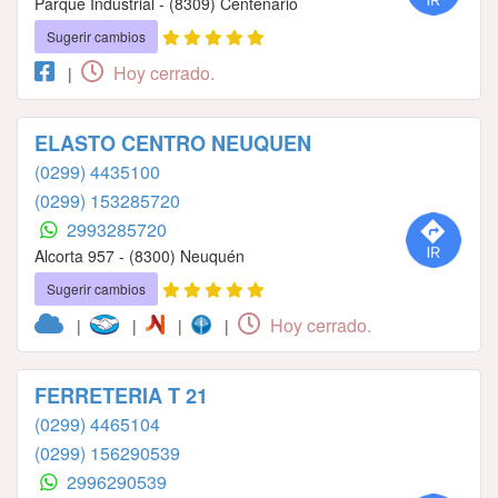
Parque Industrial - (8309) Centenario
Sugerir cambios
Hoy cerrado.
|
ELASTO CENTRO NEUQUEN
(0299) 4435100
(0299) 153285720
2993285720
Alcorta 957 - (8300) Neuquén
Sugerir cambios
Hoy cerrado.
|
|
|
|
FERRETERIA T 21
(0299) 4465104
(0299) 156290539
2996290539