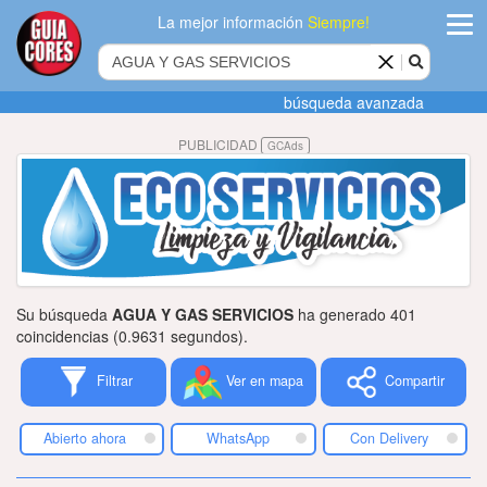
La mejor información
Siempre!
ingres
búsqueda avanzada
Agregar
PUBLICIDAD
GCAds
empres
Actualiza
datos
Publicida
Su búsqueda
AGUA Y GAS SERVICIOS
ha generado 401
Radio
coincidencias (0.9631 segundos).
Filtrar
Ver en mapa
Compartir
Tiendacore
Contacteno
Abierto ahora
WhatsApp
Con Delivery