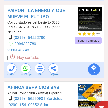
PAIRON - LA ENERGIA QUE
MUEVE EL FUTURO
Conquistadores del Desierto 3560 -
PIN Oeste - Mz.3 - Lote 14 - (8300)
Neuquén
(0299) 154222780
Sugerir cambios
2994222780
2996343748
Hoy cerrado.
|
Llamar
WhatsApp
Web
Compartir
AHINOA SERVICIOS SAS
Anibal Troilo 1980 - (8324) Cipolletti
(0299) 156290901 Servicios
(0299) 154190852 Adm.