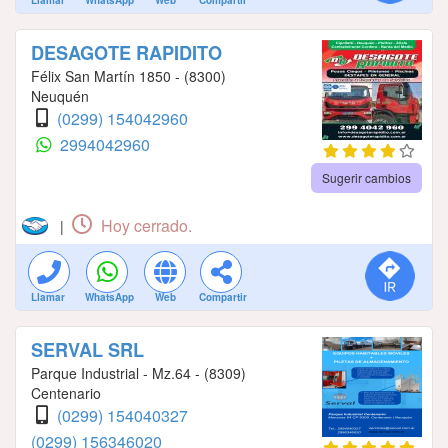
DESAGOTE RAPIDITO
Félix San Martín 1850 - (8300)
Neuquén
(0299) 154042960
2994042960
Sugerir cambios
Hoy cerrado.
|
Llamar
WhatsApp
Web
Compartir
SERVAL SRL
Parque Industrial - Mz.64 - (8309)
Centenario
(0299) 154040327
(0299) 156346020