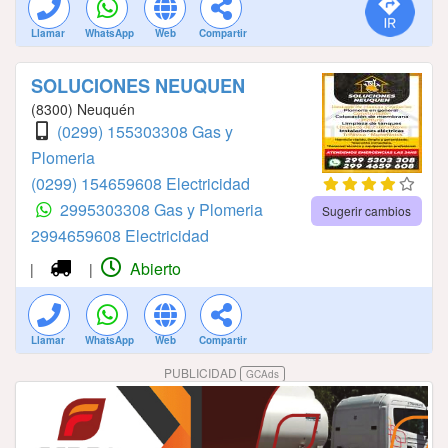
Llamar
WhatsApp
Web
Compartir
SOLUCIONES NEUQUEN
(8300) Neuquén
(0299) 155303308 Gas y
Plomeria
(0299) 154659608 Electricidad
2995303308 Gas y Plomeria
Sugerir cambios
2994659608 Electricidad
Abierto
|
|
Llamar
WhatsApp
Web
Compartir
PUBLICIDAD
GCAds