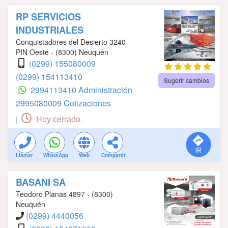
RP SERVICIOS
INDUSTRIALES
Conquistadores del Desierto 3240 -
PIN Oeste - (8300) Neuquén
(0299) 155080009
(0299) 154113410
Sugerir cambios
2994113410 Administración
2995080009 Cotizaciones
Hoy cerrado.
|
Llamar
WhatsApp
Web
Compartir
BASANI SA
Teodoro Planas 4897 - (8300)
Neuquén
(0299) 4440056