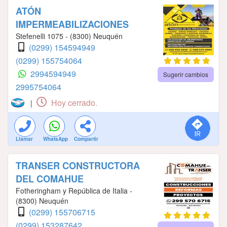
ATÓN
IMPERMEABILIZACIONES
Stefenelli 1075 - (8300) Neuquén
(0299) 154594949
(0299) 155754064
2994594949
Sugerir cambios
2995754064
Hoy cerrado.
|
Llamar
WhatsApp
Compartir
TRANSER CONSTRUCTORA
DEL COMAHUE
Fotheringham y República de Italia -
(8300) Neuquén
(0299) 155706715
(0299) 153287642