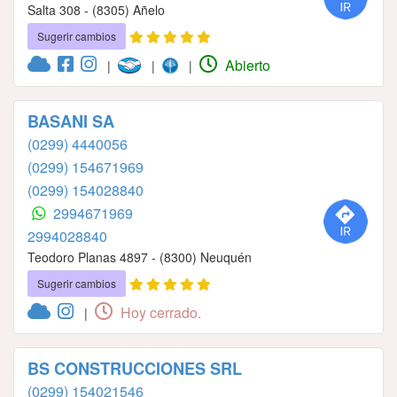
Salta 308 - (8305) Añelo
Sugerir cambios
Abierto
|
|
|
BASANI SA
(0299) 4440056
(0299) 154671969
(0299) 154028840
2994671969
2994028840
Teodoro Planas 4897 - (8300) Neuquén
Sugerir cambios
Hoy cerrado.
|
BS CONSTRUCCIONES SRL
(0299) 154021546