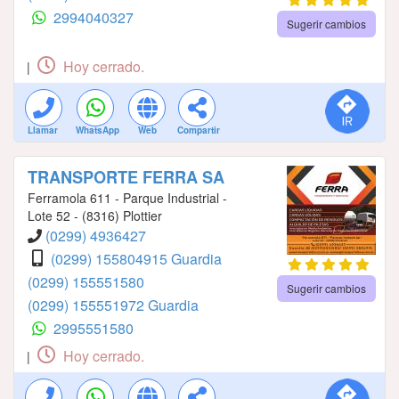
2994040327
Sugerir cambios
Hoy cerrado.
|
Llamar
WhatsApp
Web
Compartir
TRANSPORTE FERRA SA
Ferramola 611 - Parque Industrial -
Lote 52 - (8316) Plottier
(0299) 4936427
(0299) 155804915 Guardia
(0299) 155551580
Sugerir cambios
(0299) 155551972 Guardia
2995551580
Hoy cerrado.
|