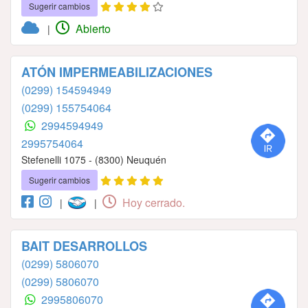
Sugerir cambios
Abierto
|
ATÓN IMPERMEABILIZACIONES
(0299) 154594949
(0299) 155754064
2994594949
2995754064
Stefenelli 1075 - (8300) Neuquén
Sugerir cambios
Hoy cerrado.
|
|
BAIT DESARROLLOS
(0299) 5806070
(0299) 5806070
2995806070