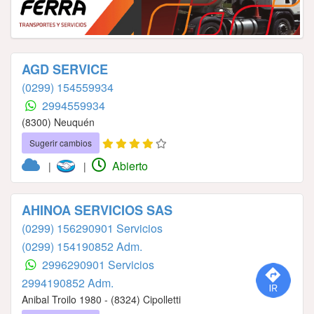
AGD SERVICE
(0299) 154559934
2994559934
(8300) Neuquén
Sugerir cambios
Abierto
|
|
AHINOA SERVICIOS SAS
(0299) 156290901 Servicios
(0299) 154190852 Adm.
2996290901 Servicios
2994190852 Adm.
Anibal Troilo 1980 - (8324) Cipolletti