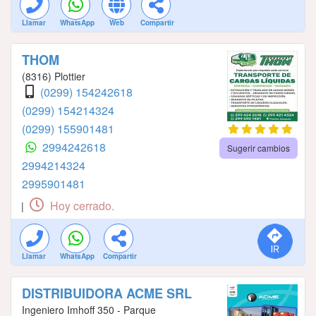
Llamar
WhatsApp
Web
Compartir
THOM
(8316) Plottier
(0299) 154242618
(0299) 154214324
(0299) 155901481
2994242618
Sugerir cambios
2994214324
2995901481
Hoy cerrado.
|
Llamar
WhatsApp
Compartir
DISTRIBUIDORA ACME SRL
Ingeniero Imhoff 350 - Parque