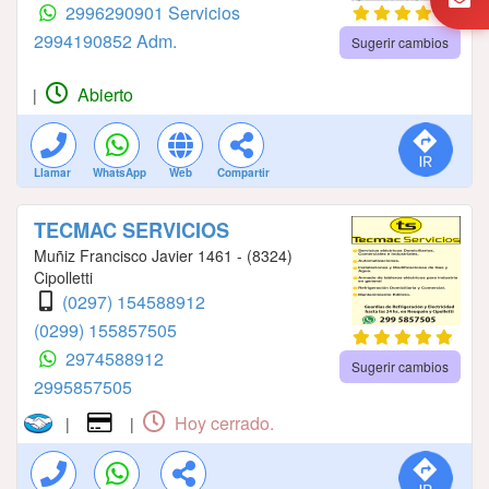
2996290901 Servicios
2994190852 Adm.
Sugerir cambios
Abierto
|
Llamar
WhatsApp
Web
Compartir
TECMAC SERVICIOS
Muñiz Francisco Javier 1461 - (8324)
Cipolletti
(0297) 154588912
(0299) 155857505
2974588912
Sugerir cambios
2995857505
Hoy cerrado.
|
|