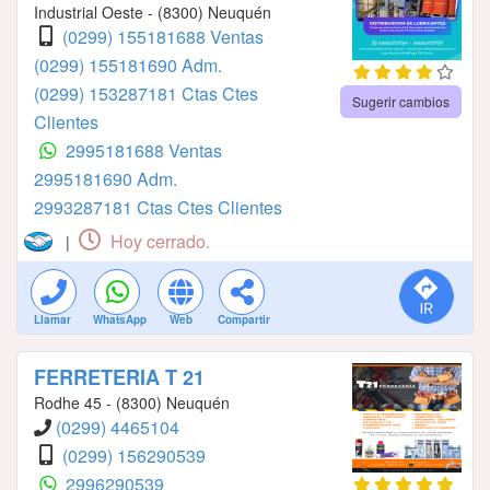
Industrial Oeste - (8300) Neuquén
(0299) 155181688 Ventas
(0299) 155181690 Adm.
(0299) 153287181 Ctas Ctes
Sugerir cambios
Clientes
2995181688 Ventas
2995181690 Adm.
2993287181 Ctas Ctes Clientes
Hoy cerrado.
|
Llamar
WhatsApp
Web
Compartir
FERRETERIA T 21
Rodhe 45 - (8300) Neuquén
(0299) 4465104
(0299) 156290539
2996290539