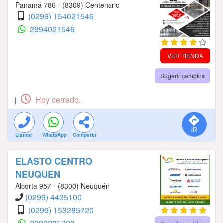
Panamá 786 - (8309) Centenario
(0299) 154021546
2994021546
VER TIENDA
Sugerir cambios
Hoy cerrado.
|
Llamar
WhatsApp
Compartir
ELASTO CENTRO
NEUQUEN
Alcorta 957 - (8300) Neuquén
(0299) 4435100
(0299) 153285720
2993285720