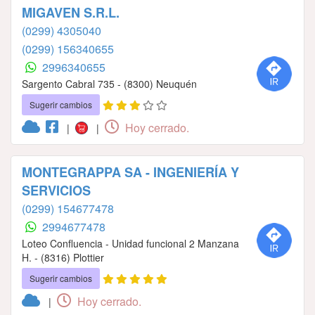
MIGAVEN S.R.L.
(0299) 4305040
(0299) 156340655
2996340655
Sargento Cabral 735 - (8300) Neuquén
Sugerir cambios
Hoy cerrado.
|
|
MONTEGRAPPA SA - INGENIERÍA Y
SERVICIOS
(0299) 154677478
2994677478
Loteo Confluencia - Unidad funcional 2 Manzana
H. - (8316) Plottier
Sugerir cambios
Hoy cerrado.
|