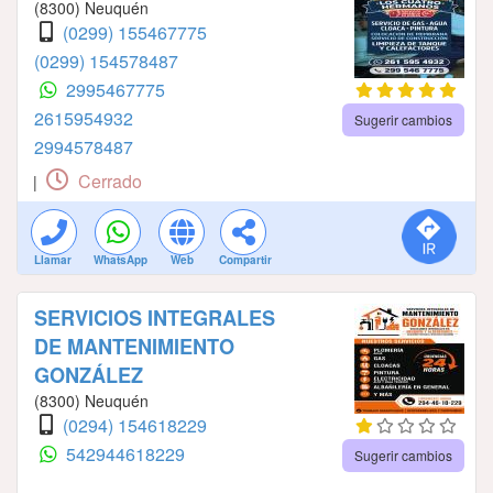
(8300) Neuquén
(0299) 155467775
(0299) 154578487
2995467775
2615954932
Sugerir cambios
2994578487
Cerrado
|
Llamar
WhatsApp
Web
Compartir
SERVICIOS INTEGRALES
DE MANTENIMIENTO
GONZÁLEZ
(8300) Neuquén
(0294) 154618229
542944618229
Sugerir cambios