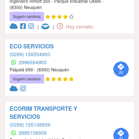
Ingeniero Imhoff 350 - Parque Industrial Oeste -
(8300) Neuquén
Sugerir cambios
Hoy cerrado.
|
|
ECO SERVICIOS
(0299) 156554903
2996554903
Palpalá 699 - (8300) Neuquén
Sugerir cambios
ECORIM TRANSPORTE Y
SERVICIOS
(0299) 155108939
2995108939