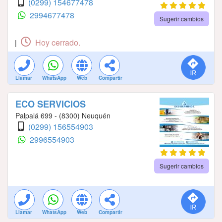
(0299) 154677478
2994677478
Sugerir cambios
Hoy cerrado.
|
Llamar
WhatsApp
Web
Compartir
ECO SERVICIOS
Palpalá 699 - (8300) Neuquén
(0299) 156554903
2996554903
Sugerir cambios
Llamar
WhatsApp
Web
Compartir