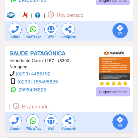
Sugerir cambios
Hoy cerrado.
|
|
|
Llamar
WhatsApp
Web
Compartir
SAUDE PATAGONICA
Intendente Carro 1157 - (8300)
Neuquén
(0299) 4485192
(0299) 155495825
2995495825
Sugerir cambios
Hoy cerrado.
|
Llamar
WhatsApp
Web
Compartir