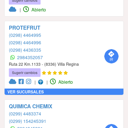
Sugerir cambios
Abierto
|
PROTEFRUT
(0298) 4464995
(0298) 4464996
(0298) 4436335
2984352057
Ruta 22 Km.1133 - (8336) Villa Regina
Sugerir cambios
Abierto
|
|
VER SUCURSALES
QUIMICA CHEMIX
(0299) 4483374
(0299) 154245391