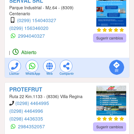
SERVAL SRL
Parque Industrial - Mz.64 - (8309)
Centenario
(0299) 154040327
(0299) 156346020
2994040327
Sugerir cambios
Abierto
|
Llamar
WhatsApp
Web
Compartir
PROTEFRUT
Ruta 22 Km.1133 - (8336) Villa Regina
(0298) 4464995
(0298) 4464996
(0298) 4436335
2984352057
Sugerir cambios