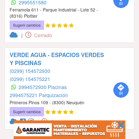
2995551580
Ferramola 611 - Parque Industrial - Lote 52 -
(8316) Plottier
Sugerir cambios
Cerrado
|
VERDE AGUA - ESPACIOS VERDES
Y PISCINAS
(0299) 154572930
(0299) 154575221
2994572930 Piscinas
2994575221 Parquización
Primeros Pinos 109 - (8300) Neuquén
Sugerir cambios
Cerrado
|
Ver más