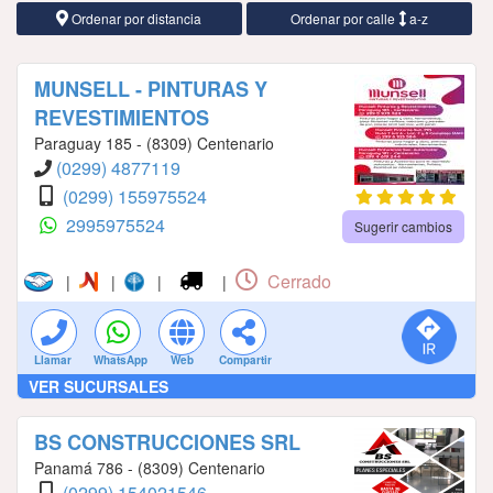
Ordenar por distancia
Ordenar por calle
a-z
MUNSELL - PINTURAS Y
REVESTIMIENTOS
Paraguay 185 - (8309) Centenario
(0299) 4877119
(0299) 155975524
2995975524
Sugerir cambios
Cerrado
|
|
|
|
Llamar
WhatsApp
Web
Compartir
VER SUCURSALES
BS CONSTRUCCIONES SRL
Panamá 786 - (8309) Centenario
(0299) 154021546