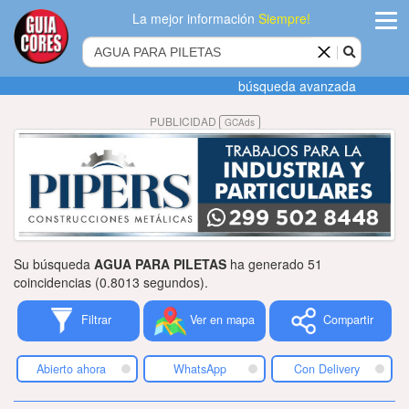
La mejor información
Siempre!
ingres
búsqueda avanzada
Agregar
PUBLICIDAD
GCAds
empres
Actualiza
datos
Publicida
Su búsqueda
AGUA PARA PILETAS
ha generado 51
Radio
coincidencias (0.8013 segundos).
Filtrar
Ver en mapa
Compartir
Tiendacore
Contacteno
Abierto ahora
WhatsApp
Con Delivery