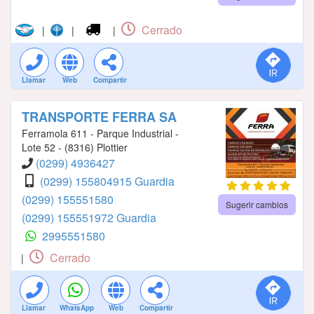
Cerrado
|
|
|
Llamar
Web
Compartir
TRANSPORTE FERRA SA
Ferramola 611 - Parque Industrial -
Lote 52 - (8316) Plottier
(0299) 4936427
(0299) 155804915 Guardia
(0299) 155551580
Sugerir cambios
(0299) 155551972 Guardia
2995551580
Cerrado
|
Llamar
WhatsApp
Web
Compartir