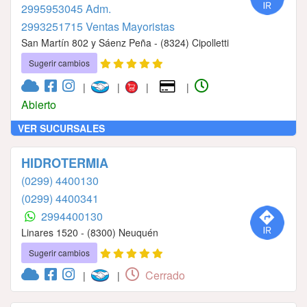
2995953045 Adm.
2993251715 Ventas Mayoristas
San Martín 802 y Sáenz Peña - (8324) Cipolletti
Sugerir cambios
|
|
|
|
Abierto
VER SUCURSALES
HIDROTERMIA
(0299) 4400130
(0299) 4400341
2994400130
Linares 1520 - (8300) Neuquén
Sugerir cambios
Cerrado
|
|