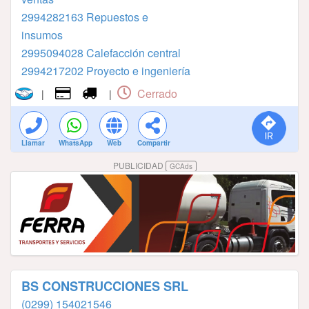
2994282163⁣⁣⁣⁣⁣⁣⁣⁣⁣⁣⁣⁣⁣⁣⁣ ⁣⁣⁣⁣⁣⁣⁣⁣⁣⁣⁣⁣⁣⁣⁣Repuestos e
insumos
2995094028⁣⁣⁣⁣⁣⁣⁣⁣⁣⁣⁣⁣⁣⁣⁣ Calefacción central
2994217202⁣⁣⁣⁣⁣⁣⁣⁣⁣⁣⁣⁣⁣ Proyecto e ingeniería
Cerrado
|
|
Llamar
WhatsApp
Web
Compartir
PUBLICIDAD
GCAds
BS CONSTRUCCIONES SRL
(0299) 154021546