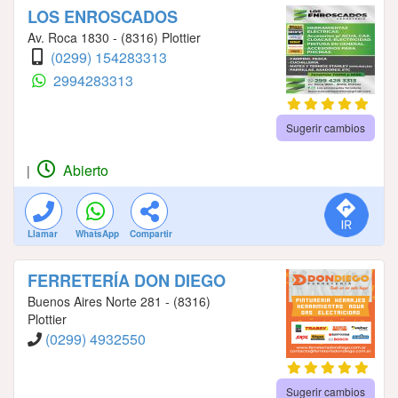
LOS ENROSCADOS
Av. Roca 1830 - (8316) Plottier
(0299) 154283313
2994283313
Sugerir cambios
Abierto
|
Llamar
WhatsApp
Compartir
FERRETERÍA DON DIEGO
Buenos Aires Norte 281 - (8316)
Plottier
(0299) 4932550
Sugerir cambios