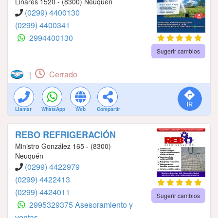
Linares 1520 - (8300) Neuquén
(0299) 4400130
(0299) 4400341
2994400130
Sugerir cambios
Cerrado
|
Llamar
WhatsApp
Web
Compartir
REBO REFRIGERACIÓN
Ministro González 165 - (8300)
Neuquén
(0299) 4422979
(0299) 4422413
(0299) 4424011
Sugerir cambios
2995329375 Asesoramiento y
ventas