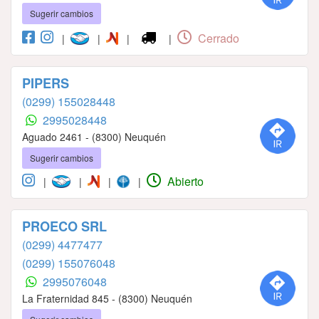
Sugerir cambios
Cerrado
|
|
|
|
PIPERS
(0299) 155028448
2995028448
Aguado 2461 - (8300) Neuquén
Sugerir cambios
Abierto
|
|
|
|
PROECO SRL
(0299) 4477477
(0299) 155076048
2995076048
La Fraternidad 845 - (8300) Neuquén