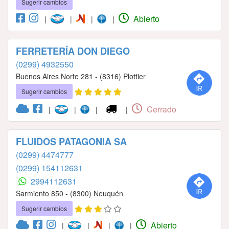
Sugerir cambios
Abierto
|
|
|
|
FERRETERÍA DON DIEGO
(0299) 4932550
Buenos Aires Norte 281 - (8316) Plottier
Sugerir cambios
Cerrado
|
|
|
|
FLUIDOS PATAGONIA SA
(0299) 4474777
(0299) 154112631
2994112631
Sarmiento 850 - (8300) Neuquén
Sugerir cambios
Abierto
|
|
|
|