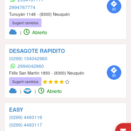
2994767774
Tunuyán 1148 - (8300) Neuquén
Sugerir cambios
Abierto
|
DESAGOTE RAPIDITO
(0299) 154042960
2994042960
Félix San Martín 1850 - (8300) Neuquén
Sugerir cambios
Abierto
|
|
EASY
(0299) 4493116
(0299) 4493117