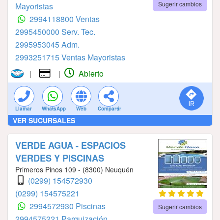
Sugerir cambios
Mayoristas
2994118800 Ventas
2995450000 Serv. Tec.
2995953045 Adm.
2993251715 Ventas Mayoristas
Abierto
|
|
Llamar
WhatsApp
Web
Compartir
VER SUCURSALES
VERDE AGUA - ESPACIOS
VERDES Y PISCINAS
Primeros Pinos 109 - (8300) Neuquén
(0299) 154572930
(0299) 154575221
2994572930 Piscinas
Sugerir cambios
2994575221 Parquización