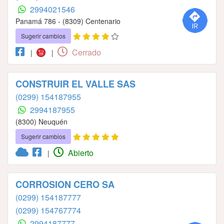
2994021546
Panamá 786 - (8309) Centenario
Sugerir cambios
Cerrado
|
|
CONSTRUIR EL VALLE SAS
(0299) 154187955
2994187955
(8300) Neuquén
Sugerir cambios
Abierto
|
CORROSION CERO SA
(0299) 154187777
(0299) 154767774
2994187777