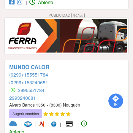
Abierto
|
PUBLICIDAD
GCAds
MUNDO CALOR
(0299) 155551784
(0299) 153240681
2995551784
2993240681
Alvaro Barros 1350 - (8300) Neuquén
Sugerir cambios
|
|
|
|
|
Abierto