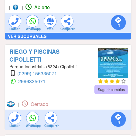
Abierto
|
|
Llamar
WhatsApp
Web
Compartir
VER SUCURSALES
RIEGO Y PISCINAS
CIPOLLETTI
Parque Industrial - (8324) Cipolletti
(0299) 156335071
2996335071
Sugerir cambios
Cerrado
|
Llamar
WhatsApp
Compartir