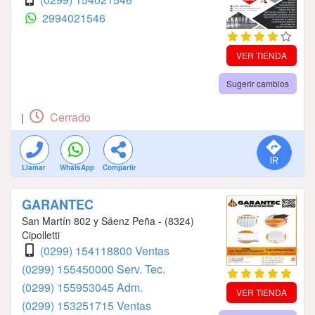
2994021546
VER TIENDA
Sugerir cambios
Cerrado
|
Llamar
WhatsApp
Compartir
GARANTEC
San Martín 802 y Sáenz Peña - (8324)
Cipolletti
(0299) 154118800 Ventas
(0299) 155450000 Serv. Tec.
(0299) 155953045 Adm.
VER TIENDA
(0299) 153251715 Ventas