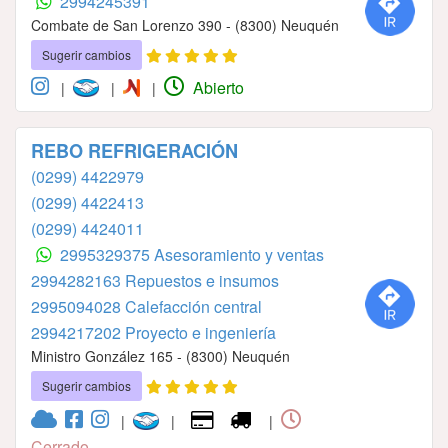
2994245391
Combate de San Lorenzo 390 - (8300) Neuquén
Sugerir cambios
Abierto
|
|
|
REBO REFRIGERACIÓN
(0299) 4422979
(0299) 4422413
(0299) 4424011
2995329375 Asesoramiento y ventas
2994282163⁣⁣⁣⁣⁣⁣⁣⁣⁣⁣⁣⁣⁣⁣⁣ ⁣⁣⁣⁣⁣⁣⁣⁣⁣⁣⁣⁣⁣⁣⁣Repuestos e insumos
2995094028⁣⁣⁣⁣⁣⁣⁣⁣⁣⁣⁣⁣⁣⁣⁣ Calefacción central
2994217202⁣⁣⁣⁣⁣⁣⁣⁣⁣⁣⁣⁣⁣ Proyecto e ingeniería
Ministro González 165 - (8300) Neuquén
Sugerir cambios
|
|
|
Cerrado