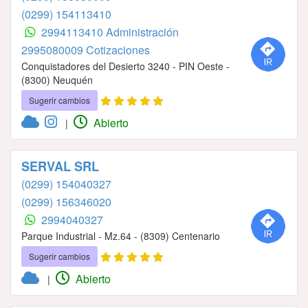
(0299) 154113410
2994113410 Administración
2995080009 Cotizaciones
Conquistadores del Desierto 3240 - PIN Oeste -
(8300) Neuquén
Sugerir cambios
Abierto
|
SERVAL SRL
(0299) 154040327
(0299) 156346020
2994040327
Parque Industrial - Mz.64 - (8309) Centenario
Sugerir cambios
Abierto
|