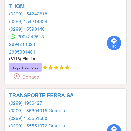
THOM
(0299) 154242618
(0299) 154214324
(0299) 155901481
2994242618
2994214324
2995901481
(8316) Plottier
Sugerir cambios
Cerrado
|
TRANSPORTE FERRA SA
(0299) 4936427
(0299) 155804915 Guardia
(0299) 155551580
(0299) 155551972 Guardia