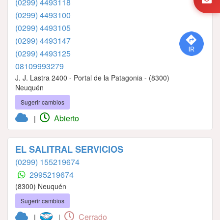
(0299) 4493118
(0299) 4493100
(0299) 4493105
(0299) 4493147
(0299) 4493125
08109993279
J. J. Lastra 2400 - Portal de la Patagonia - (8300)
Neuquén
Sugerir cambios
Abierto
|
EL SALITRAL SERVICIOS
(0299) 155219674
2995219674
(8300) Neuquén
Sugerir cambios
Cerrado
|
|