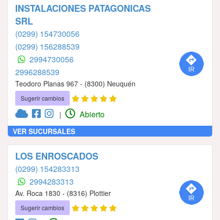
INSTALACIONES PATAGONICAS
SRL
(0299) 154730056
(0299) 156288539
2994730056
2996288539
Teodoro Planas 967 - (8300) Neuquén
Sugerir cambios
Abierto
|
VER SUCURSALES
LOS ENROSCADOS
(0299) 154283313
2994283313
Av. Roca 1830 - (8316) Plottier
Sugerir cambios