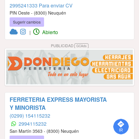
2995241333 Para enviar CV
PIN Oeste - (8300) Neuquén
Sugerir cambios
Abierto
|
PUBLICIDAD
GCAds
FERRETERIA EXPRESS MAYORISTA
Y MINORISTA
(0299) 154115232
2994115232
San Martín 3563 - (8300) Neuquén