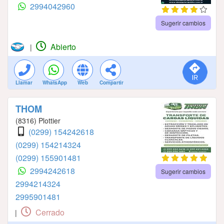
2994042960
Sugerir cambios
Abierto
|
Llamar
WhatsApp
Web
Compartir
THOM
(8316) Plottier
(0299) 154242618
(0299) 154214324
(0299) 155901481
2994242618
Sugerir cambios
2994214324
2995901481
Cerrado
|