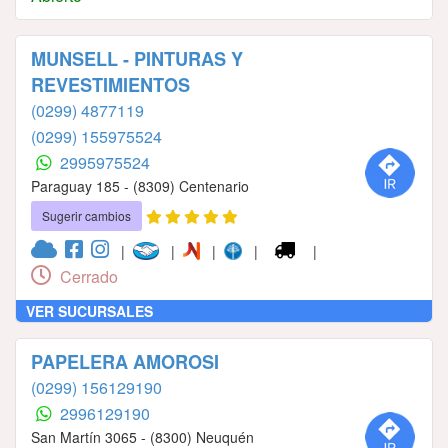
MUNSELL - PINTURAS Y
REVESTIMIENTOS
(0299) 4877119
(0299) 155975524
2995975524
Paraguay 185 - (8309) Centenario
Sugerir cambios
|
|
|
|
|
Cerrado
VER SUCURSALES
PAPELERA AMOROSI
(0299) 156129190
2996129190
San Martín 3065 - (8300) Neuquén