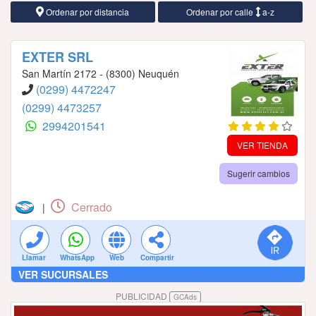
Ordenar por distancia
Ordenar por calle
a-z
EXTER SRL
San Martín 2172 - (8300) Neuquén
(0299) 4472247
(0299) 4473257
2994201541
VER TIENDA
Sugerir cambios
Cerrado
|
Llamar
WhatsApp
Web
Compartir
VER SUCURSALES
PUBLICIDAD
GCAds