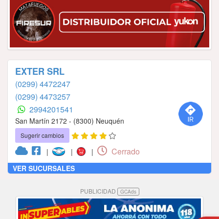
EXTER SRL
(0299) 4472247
(0299) 4473257
2994201541
San Martín 2172 - (8300) Neuquén
Sugerir cambios
Cerrado
|
|
|
VER SUCURSALES
PUBLICIDAD
GCAds