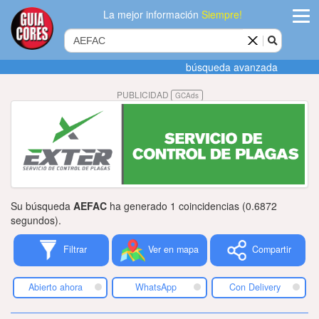
La mejor información
Siempre!
ingres
búsqueda avanzada
Agregar
PUBLICIDAD
GCAds
empres
Actualiza
datos
Publicida
Su búsqueda
AEFAC
ha generado 1 coincidencias (0.6872
Radio
segundos).
Filtrar
Ver en mapa
Compartir
Tiendacore
Contacteno
Abierto ahora
WhatsApp
Con Delivery