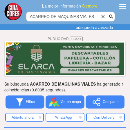
La mejor información
Siempre!
ingres
búsqueda avanzada
Agregar
PUBLICIDAD
GCAds
empres
Actualiza
datos
Publicida
Su búsqueda
ACARREO DE MAQUINAS VIALES
ha generado 1
Radio
coincidencias (0.8005 segundos).
Filtrar
Ver en mapa
Compartir
Tiendacore
Contacteno
Abierto ahora
WhatsApp
Con Delivery