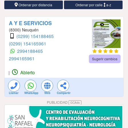
Ordenar por distancia
Ordenar por calle
a-z
A Y E SERVICIOS
(8300) Neuquén
(0299) 154188465
(0299) 154165961
2994188465
2994165961
Sugerir cambios
Abierto
|
Llamar
WhatsApp
Web
Compartir
PUBLICIDAD
GCAds