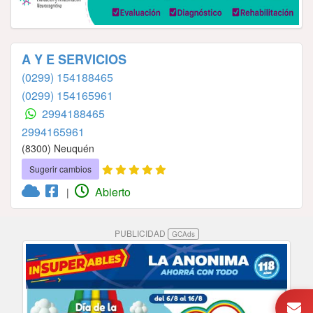
A Y E SERVICIOS
(0299) 154188465
(0299) 154165961
2994188465
2994165961
(8300) Neuquén
Sugerir cambios
Abierto
|
PUBLICIDAD
GCAds