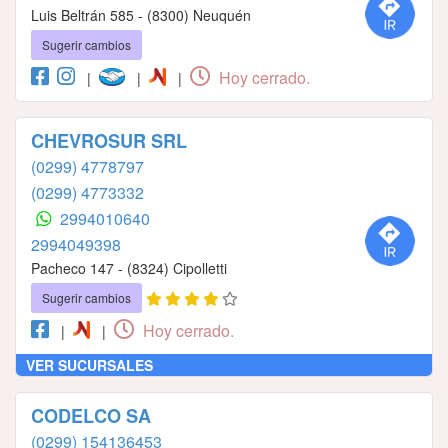
Luis Beltrán 585 - (8300) Neuquén
Sugerir cambios
Hoy cerrado.
|
|
|
CHEVROSUR SRL
(0299) 4778797
(0299) 4773332
2994010640
2994049398
Pacheco 147 - (8324) Cipolletti
Sugerir cambios
Hoy cerrado.
|
|
VER SUCURSALES
CODELCO SA
(0299) 154136453