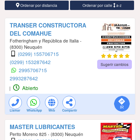
Ordenar por distancia
Ordenar por calle
a-z
TRANSER CONSTRUCTORA
DEL COMAHUE
Fotheringham y República de Italia -
(8300) Neuquén
(0299) 155706715
(0299) 153287642
Sugerir cambios
2995706715
2993287642
Abierto
|
Llamar
WhatsApp
Web
Compartir
MASTER LUBRICANTES
Perito Moreno 825 - (8300) Neuquén