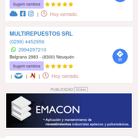
Sugerir cambios
Hoy cerrado.
|
MULTIREPUESTOS SRL
(0299) 4452956
2994297210
Belgrano 2983 - (8300) Neuquén
Sugerir cambios
Hoy cerrado.
|
|
|
PUBLICIDAD
GCAds