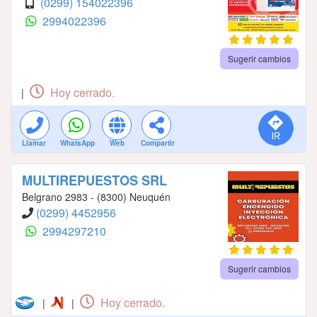
(0299) 154022396
2994022396
Sugerir cambios
Hoy cerrado.
|
Llamar
WhatsApp
Web
Compartir
MULTIREPUESTOS SRL
Belgrano 2983 - (8300) Neuquén
(0299) 4452956
2994297210
Sugerir cambios
Hoy cerrado.
|
|