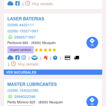
Hoy cerrado.
|
LASER BATERIAS
(0299) 4422111
(0299) 155571997
2995571997
Perticone 665 - (8300) Neuquén
Sugerir cambios
|
|
|
|
Hoy cerrado.
|
VER SUCURSALES
MASTER LUBRICANTES
(0299) 154022396
2994022396
Perito Moreno 825 - (8300) Neuquén