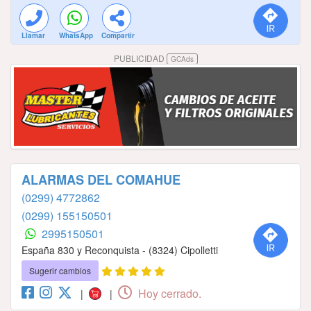
Llamar
WhatsApp
Compartir
PUBLICIDAD
GCAds
ALARMAS DEL COMAHUE
(0299) 4772862
(0299) 155150501
2995150501
España 830 y Reconquista - (8324) Cipolletti
Sugerir cambios
Hoy cerrado.
|
|