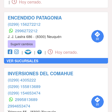
Hoy cerrado.
|
ENCENDIDO PATAGONIA
(0299) 156272212
2996272212
J. J. Lastra 686 - (8300) Neuquén
Sugerir cambios
Hoy cerrado.
|
|
|
VER SUCURSALES
INVERSIONES DEL COMAHUE
(0299) 4305222
(0299) 155813689
(0299) 154653474
2995813689
2994653474
Yrigoyen 55 - (8300) Neuquén