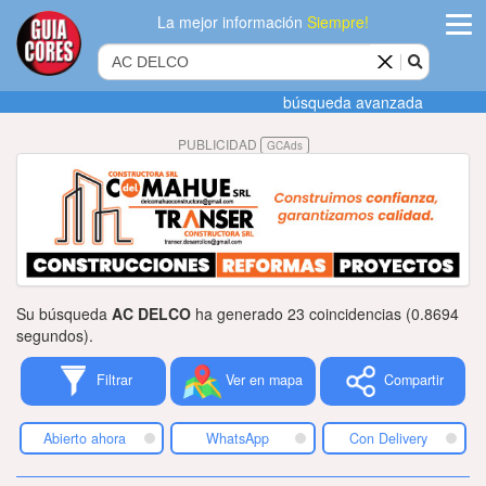
La mejor información
Siempre!
ingres
búsqueda avanzada
Agregar
PUBLICIDAD
GCAds
empres
Actualiza
datos
Publicida
Su búsqueda
AC DELCO
ha generado 23 coincidencias (0.8694
Radio
segundos).
Filtrar
Ver en mapa
Compartir
Tiendacore
Contacteno
Abierto ahora
WhatsApp
Con Delivery