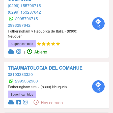
(0299) 155706715
(0299) 153287642
2995706715
2993287642
Fotheringham y República de Italia - (8300)
Neuquén
Sugerir cambios
Abierto
|
TRAUMATOLOGIA DEL COMAHUE
08103333320
2995362963
Fotheringham 252 - (8300) Neuquén
Sugerir cambios
Hoy cerrado.
|