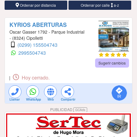
Ordenar por distancia
Ordenar por calle
a-z
KYRIOS ABERTURAS
Oscar Gasser 1792 - Parque Industrial
- (8324) Cipolletti
(0299) 155504743
2995504743
Sugerir cambios
Hoy cerrado.
|
Llamar
WhatsApp
Web
Compartir
PUBLICIDAD
GCAds