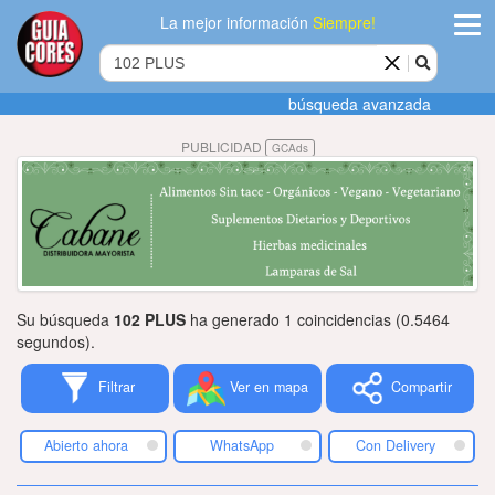
La mejor información
Siempre!
ingres
búsqueda avanzada
Agregar
PUBLICIDAD
GCAds
empres
Actualiza
datos
Publicida
Su búsqueda
102 PLUS
ha generado 1 coincidencias (0.5464
Radio
segundos).
Filtrar
Ver en mapa
Compartir
Tiendacore
Contacteno
Abierto ahora
WhatsApp
Con Delivery