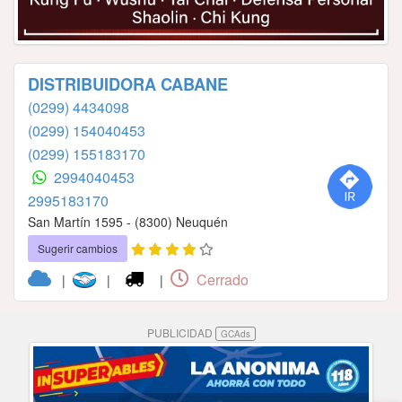
DISTRIBUIDORA CABANE
(0299) 4434098
(0299) 154040453
(0299) 155183170
2994040453
2995183170
San Martín 1595 - (8300) Neuquén
Sugerir cambios
Cerrado
|
|
|
PUBLICIDAD
GCAds