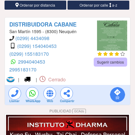
Ordenar por distancia
Ordenar por calle
a-z
DISTRIBUIDORA CABANE
San Martín 1595 - (8300) Neuquén
(0299) 4434098
(0299) 154040453
(0299) 155183170
2994040453
Sugerir cambios
2995183170
Cerrado
|
|
Llamar
WhatsApp
Web
Compartir
PUBLICIDAD
GCAds