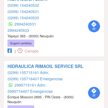
(0299) 154240532
(0299) 154240531
(0299) 154240533
2994240531
2994240533
Yapeyú 365 - (8300) Neuquén
Sugerir cambios
Cerrado
|
HIDRAULICA RIMAOIL SERVICE SRL
(0299) 155715161 Adm.
(0299) 155716407 Emergencias
2995715161 Adm.
2995716407 Emergencias
Enrique Mosconi 2895 - PIN Oeste - (8300)
Neuquén