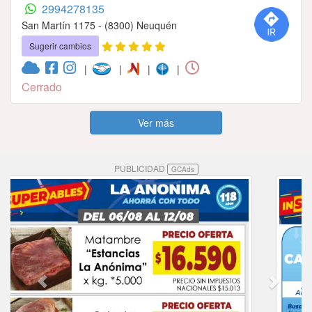
2994278135
San Martín 1175 - (8300) Neuquén
Sugerir cambios
|
|
|
|
Cerrado
Ver más
PUBLICIDAD
GCAds