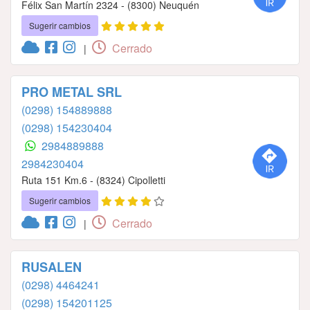
Félix San Martín 2324 - (8300) Neuquén
Sugerir cambios
Cerrado
|
PRO METAL SRL
(0298) 154889888
(0298) 154230404
2984889888
2984230404
Ruta 151 Km.6 - (8324) Cipolletti
Sugerir cambios
Cerrado
|
RUSALEN
(0298) 4464241
(0298) 154201125