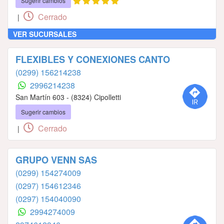
Sugerir cambios
Cerrado
|
VER SUCURSALES
FLEXIBLES Y CONEXIONES CANTO
(0299) 156214238
2996214238
San Martín 603 - (8324) Cipolletti
Sugerir cambios
Cerrado
|
GRUPO VENN SAS
(0299) 154274009
(0297) 154612346
(0297) 154040090
2994274009