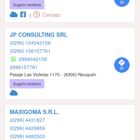
Sugerir cambios
Cerrado
|
JP CONSULTING SRL
(0299) 154542158
(0299) 156157761
2994542158
2996157761
Pasaje Las Violetas 1170 - (8300) Neuquén
Sugerir cambios
MAXIGOMA S.R.L.
(0299) 4431827
(0299) 4429859
(0299) 4482503