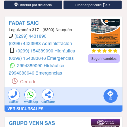
Ordenar por distancia
Ordenar por calle
a-z
FADAT SAIC
Leguizamón 317 - (8300) Neuquén
(0299) 4431890
(0299) 4423983 Administración
(0299) 154389090 Hidráulica
(0299) 154383646 Emergencias
Sugerir cambios
2994389090 Hidráulica
2994383646 Emergencias
Cerrado
|
Llamar
WhatsApp
Compartir
VER SUCURSALES
GRUPO VENN SAS