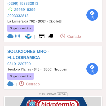
(0299) 153332813
2996919399
2993332813
La Esmeralda 762 - (8324) Cipolletti
Sugerir cambios
Cerrado
|
|
|
SOLUCIONES MRO -
FLUODINÁMICA
08101229700
Teodoro Planas 4843 - (8300) Neuquén
Sugerir cambios
Cerrado
|
PUBLICIDAD
GCAds