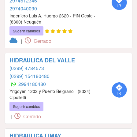
2974612346
2974040090
Ingeniero Luis A. Huergo 2620 - PIN Oeste -
(8300) Neuquén
Sugerir cambios
Cerrado
|
HIDRAULICA DEL VALLE
(0299) 4784573
(0299) 154180480
2994180480
Yrigoyen 1202 y Puerto Belgrano - (8324)
Cipolletti
Sugerir cambios
Cerrado
|
HIDRAULICA LIMAY