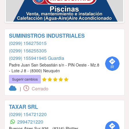
SUMINISTROS INDUSTRIALES
(0299) 156275015
(0299) 156255305
(0299) 155941945 Guardia
Padre Juan San Sebastián s/n - PIN Oeste - Mz.8
- Lote J 8 - (8300) Neuquén
Sugerir cambios
Cerrado
|
TAXAR SRL
(0299) 154721220
2994721220
Buenos Aires Sur 936 - (8316) Plottier