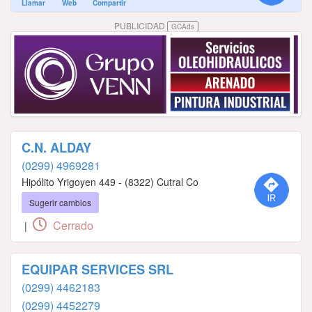
Llamar
Web
Compartir
PUBLICIDAD
GCAds
C.N. ALDAY
(0299) 4969281
Hipólito Yrigoyen 449 - (8322) Cutral Co
Sugerir cambios
Cerrado
|
EQUIPAR SERVICES SRL
(0299) 4462183
(0299) 4452279