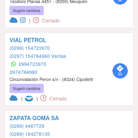
Teodoro Planas 4451 - (8300) Neuquén
Sugerir cambios
Cerrado
|
VIAL PETROL
(0299) 154723970
(0297) 154784960 Ventas
2994723970
2974784960
Circunvalación Peron s/n - (8324) Cipolletti
Sugerir cambios
Cerrado
|
|
ZAPATA GOMA SA
(0299) 4487729
(0299) 154278135