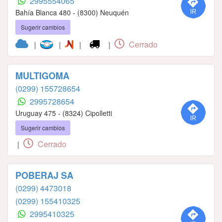
2995554065
Bahía Blanca 480 - (8300) Neuquén
Sugerir cambios
Cerrado
|
|
|
|
MULTIGOMA
(0299) 155728654
2995728654
Uruguay 475 - (8324) Cipolletti
Sugerir cambios
Cerrado
|
POBERAJ SA
(0299) 4473018
(0299) 155410325
2995410325