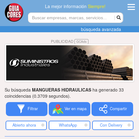
La mejor información
Siempre!
ingres
búsqueda avanzada
Agregar
PUBLICIDAD
GCAds
empres
Actualiza
datos
Publicida
Su búsqueda
MANGUERAS HIDRAULICAS
ha generado 33
Radio
coincidencias (0.3709 segundos).
Filtrar
Ver en mapa
Compartir
Tiendacore
Contacteno
Abierto ahora
WhatsApp
Con Delivery