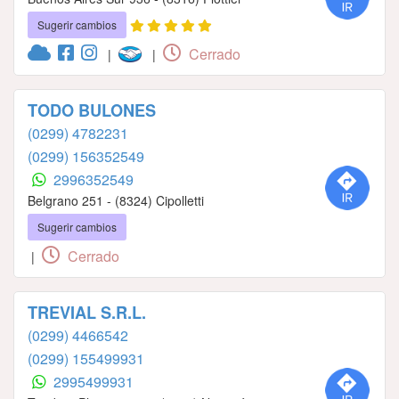
Sugerir cambios
Cerrado
|
|
TODO BULONES
(0299) 4782231
(0299) 156352549
2996352549
Belgrano 251 - (8324) Cipolletti
Sugerir cambios
Cerrado
|
TREVIAL S.R.L.
(0299) 4466542
(0299) 155499931
2995499931