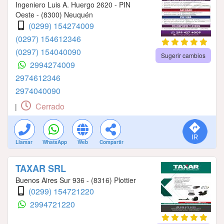
Ingeniero Luis A. Huergo 2620 - PIN
Oeste - (8300) Neuquén
(0299) 154274009
(0297) 154612346
(0297) 154040090
Sugerir cambios
2994274009
2974612346
2974040090
Cerrado
|
Llamar
WhatsApp
Web
Compartir
TAXAR SRL
Buenos Aires Sur 936 - (8316) Plottier
(0299) 154721220
2994721220