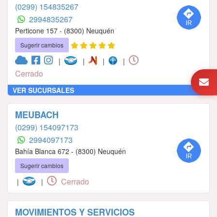
(0299) 154835267
2994835267
Perticone 157 - (8300) Neuquén
Sugerir cambios
|
|
|
|
Cerrado
VER SUCURSALES
MEUBACH
(0299) 154097173
2994097173
Bahía Blanca 672 - (8300) Neuquén
Sugerir cambios
Cerrado
|
|
MOVIMIENTOS Y SERVICIOS