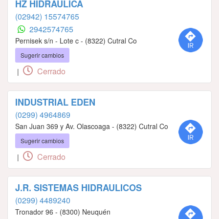
HZ HIDRAULICA
(02942) 15574765
2942574765
Pernisek s/n - Lote c - (8322) Cutral Co
Sugerir cambios
Cerrado
|
INDUSTRIAL EDEN
(0299) 4964869
San Juan 369 y Av. Olascoaga - (8322) Cutral Co
Sugerir cambios
Cerrado
|
J.R. SISTEMAS HIDRAULICOS
(0299) 4489240
Tronador 96 - (8300) Neuquén