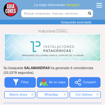
La mejor información
Siempre!
ingres
búsqueda avanzada
Agregar
PUBLICIDAD
GCAds
empres
Actualiza
datos
Publicida
Su búsqueda
SALAMANDRAS
ha generado 6 coincidencias
Radio
(23.2378 segundos).
Filtrar
Ver en mapa
Compartir
Tiendacore
Contacteno
Abierto ahora
WhatsApp
Con Delivery