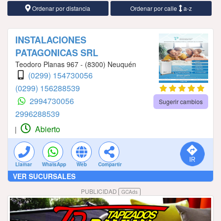
Ordenar por distancia
Ordenar por calle
a-z
INSTALACIONES
PATAGONICAS SRL
Teodoro Planas 967 - (8300) Neuquén
(0299) 154730056
(0299) 156288539
2994730056
Sugerir cambios
2996288539
Abierto
|
Llamar
WhatsApp
Web
Compartir
VER SUCURSALES
PUBLICIDAD
GCAds