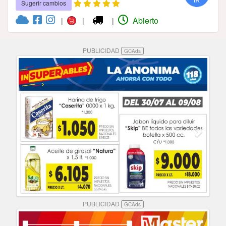
Sugerir cambios
Abierto
|
|
|
PUBLICIDAD
GCAds
PUBLICIDAD
GCAds