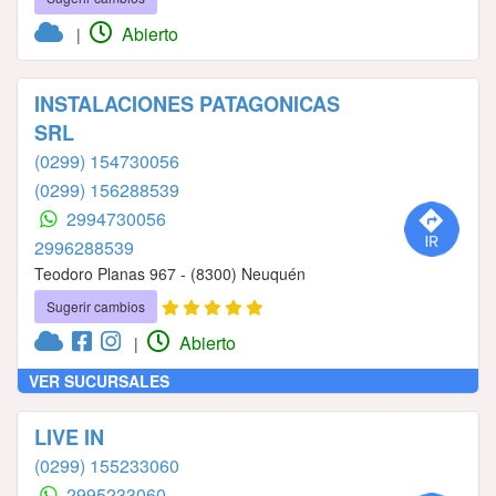
Abierto
|
INSTALACIONES PATAGONICAS
SRL
(0299) 154730056
(0299) 156288539
2994730056
2996288539
Teodoro Planas 967 - (8300) Neuquén
Sugerir cambios
Abierto
|
VER SUCURSALES
LIVE IN
(0299) 155233060
2995233060