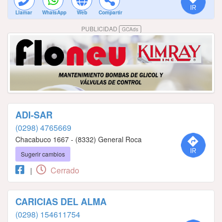
Llamar
WhatsApp
Web
Compartir
PUBLICIDAD
GCAds
ADI-SAR
(0298) 4765669
Chacabuco 1667 - (8332) General Roca
Sugerir cambios
Cerrado
|
CARICIAS DEL ALMA
(0298) 154611754