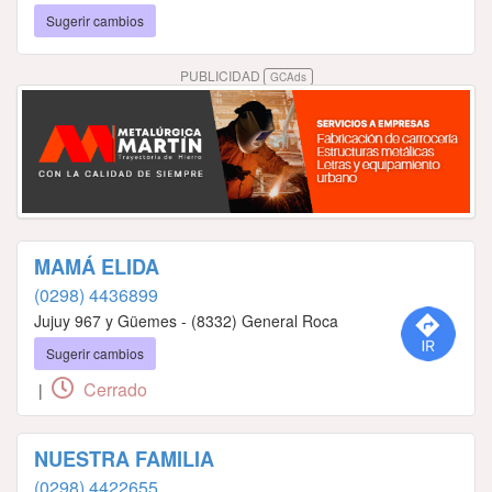
Sugerir cambios
PUBLICIDAD
GCAds
MAMÁ ELIDA
(0298) 4436899
Jujuy 967 y Güemes - (8332) General Roca
Sugerir cambios
Cerrado
|
NUESTRA FAMILIA
(0298) 4422655