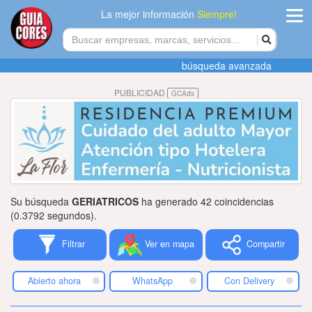
La mejor información
Siempre!
ingres
búsqueda avanzada
Agregar
PUBLICIDAD
GCAds
empres
Actualiza
datos
Publicida
Su búsqueda
GERIATRICOS
ha generado 42 coincidencias
Radio
(0.3792 segundos).
Filtrar
Ver en mapa
Compartir
Tiendacore
Contacteno
Abierto ahora
WhatsApp
Con Delivery