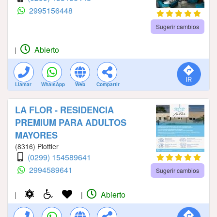
2995156448
Sugerir cambios
Abierto
|
Llamar
WhatsApp
Web
Compartir
LA FLOR - RESIDENCIA
PREMIUM PARA ADULTOS
MAYORES
(8316) Plottier
(0299) 154589641
2994589641
Sugerir cambios
Abierto
|
|