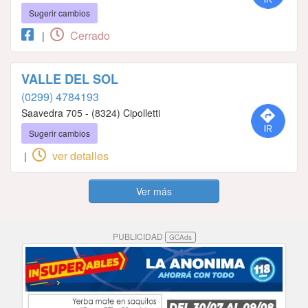
Sugerir cambios
Cerrado
|
VALLE DEL SOL
(0299) 4784193
Saavedra 705 - (8324) Cipolletti
Sugerir cambios
ver detalles
|
Ver más
PUBLICIDAD
GCAds