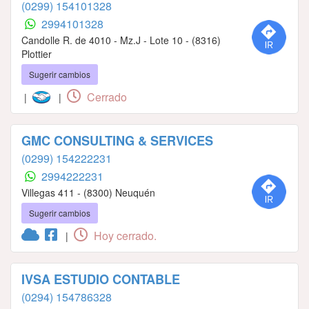
(0299) 154101328
2994101328
Candolle R. de 4010 - Mz.J - Lote 10 - (8316)
Plottier
Sugerir cambios
Cerrado
|
|
GMC CONSULTING & SERVICES
(0299) 154222231
2994222231
Villegas 411 - (8300) Neuquén
Sugerir cambios
Hoy cerrado.
|
IVSA ESTUDIO CONTABLE
(0294) 154786328