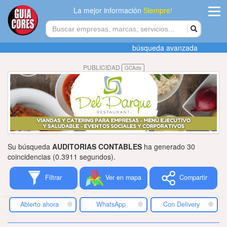
La mejor información
Siempre!
ingres
búsqueda avanzada
Agregar
PUBLICIDAD
GCAds
empres
Actualiza
datos
Publicida
Su búsqueda
AUDITORIAS CONTABLES
ha generado 30
Radio
coincidencias (0.3911 segundos).
Filtrar
Ver en mapa
Compartir
Tiendacore
Contacteno
Abierto ahora
WhatsApp
Con Delivery