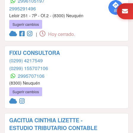
2996105197
2995291496
Leloir 251 - 7P - Of.2 - (8300) Neuquén
Sugerir cambios
Hoy cerrado.
|
FIXU CONSULTORA
(0299) 4217549
(0299) 155707106
2995707106
(8300) Neuquén
Sugerir cambios
GACITUA CINTHIA LIZETTE -
ESTUDIO TRIBUTARIO CONTABLE