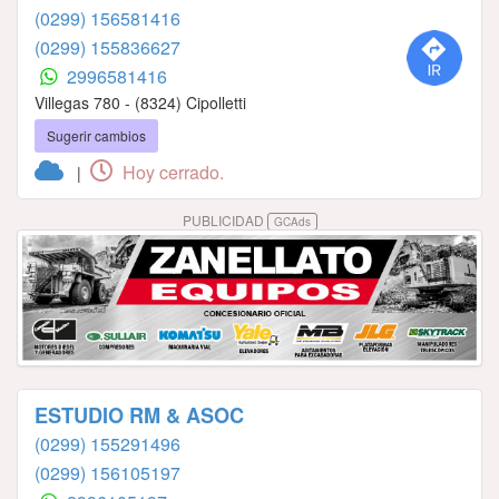
(0299) 156581416
(0299) 155836627
2996581416
Villegas 780 - (8324) Cipolletti
Sugerir cambios
Hoy cerrado.
|
PUBLICIDAD
GCAds
ESTUDIO RM & ASOC
(0299) 155291496
(0299) 156105197