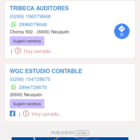
TRIBECA AUDITORES
(0299) 156079648
2996079648
Choroy 502 - (8300) Neuquén
Sugerir cambios
Hoy cerrado.
|
WGC ESTUDIO CONTABLE
(0299) 154728670
2994728670
(8300) Neuquén
Sugerir cambios
Hoy cerrado.
|
PUBLICIDAD
GCAds