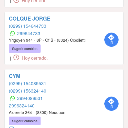
Hoy cerrado.
|
COLQUE JORGE
(0299) 154644733
299644733
Yrigoyen 944 - 8P - Of.B - (8324) Cipolletti
Sugerir cambios
Hoy cerrado.
|
CYM
(0299) 154089531
(0299) 156324140
2994089531
2996324140
Alderete 364 - (8300) Neuquén
Sugerir cambios