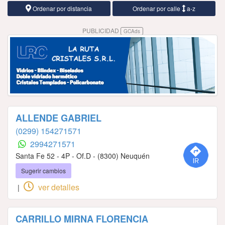
Ordenar por distancia
Ordenar por calle
a-z
PUBLICIDAD
GCAds
ALLENDE GABRIEL
(0299) 154271571
2994271571
Santa Fe 52 - 4P - Of.D - (8300) Neuquén
Sugerir cambios
ver detalles
|
CARRILLO MIRNA FLORENCIA