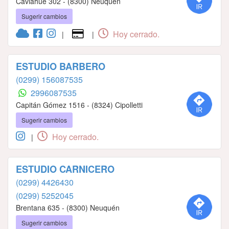
Caviahue 302 - (8300) Neuquén
Sugerir cambios
Hoy cerrado.
|
|
ESTUDIO BARBERO
(0299) 156087535
2996087535
Capitán Gómez 1516 - (8324) Cipolletti
Sugerir cambios
Hoy cerrado.
|
ESTUDIO CARNICERO
(0299) 4426430
(0299) 5252045
Brentana 635 - (8300) Neuquén
Sugerir cambios