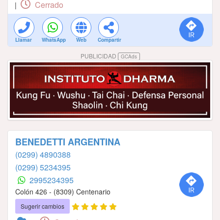
Cerrado
|
Llamar
WhatsApp
Web
Compartir
PUBLICIDAD
GCAds
BENEDETTI ARGENTINA
(0299) 4890388
(0299) 5234395
2995234395
Colón 426 - (8309) Centenario
Sugerir cambios