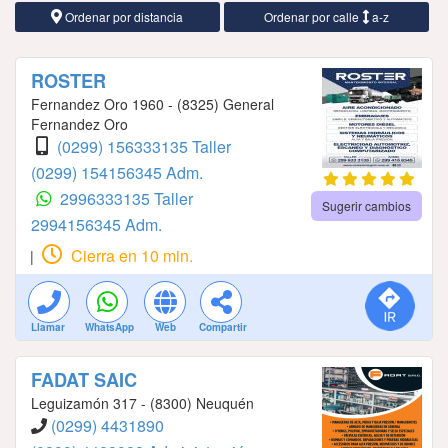
Ordenar por distancia
Ordenar por calle
a-z
ROSTER
Fernandez Oro 1960 - (8325) General
Fernandez Oro
(0299) 156333135 Taller
(0299) 154156345 Adm.
2996333135 Taller
Sugerir cambios
2994156345 Adm.
Cierra en 10 min.
|
Llamar
WhatsApp
Web
Compartir
FADAT SAIC
Leguizamón 317 - (8300) Neuquén
(0299) 4431890