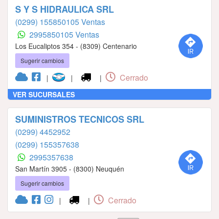
S Y S HIDRAULICA SRL
(0299) 155850105 Ventas
2995850105 Ventas
Los Eucaliptos 354 - (8309) Centenario
Sugerir cambios
Cerrado
|
|
|
VER SUCURSALES
SUMINISTROS TECNICOS SRL
(0299) 4452952
(0299) 155357638
2995357638
San Martín 3905 - (8300) Neuquén
Sugerir cambios
Cerrado
|
|