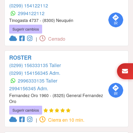
(0299) 154122112
2994122112
Tinogasta 4737 - (8300) Neuquén
Sugerir cambios
Cerrado
|
ROSTER
(0299) 156333135 Taller
(0299) 154156345 Adm.
2996333135 Taller
2994156345 Adm.
Fernandez Oro 1960 - (8325) General Fernandez
Oro
Sugerir cambios
Cierra en 10 min.
|