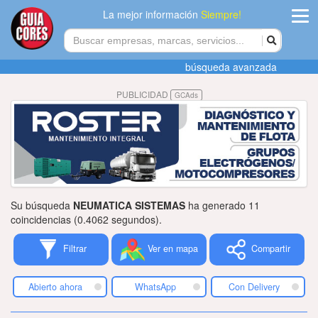
La mejor información
Siempre!
ingres
búsqueda avanzada
Agregar
PUBLICIDAD
GCAds
empres
Actualiza
datos
Publicida
Su búsqueda
NEUMATICA SISTEMAS
ha generado 11
Radio
coincidencias (0.4062 segundos).
Filtrar
Ver en mapa
Compartir
Tiendacore
Contacteno
Abierto ahora
WhatsApp
Con Delivery