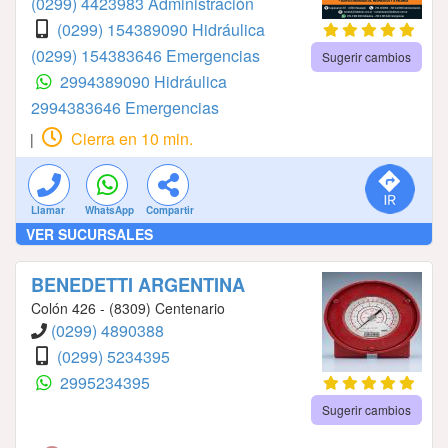
(0299) 4423983 Administración
(0299) 154389090 Hidráulica
(0299) 154383646 Emergencias
Sugerir cambios
2994389090 Hidráulica
2994383646 Emergencias
Cierra en 10 min.
|
Llamar
WhatsApp
Compartir
VER SUCURSALES
BENEDETTI ARGENTINA
Colón 426 - (8309) Centenario
(0299) 4890388
(0299) 5234395
2995234395
Sugerir cambios