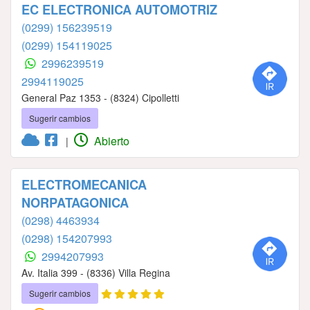
EC ELECTRONICA AUTOMOTRIZ
(0299) 156239519
(0299) 154119025
2996239519
2994119025
General Paz 1353 - (8324) Cipolletti
Sugerir cambios
Abierto
|
ELECTROMECANICA
NORPATAGONICA
(0298) 4463934
(0298) 154207993
2994207993
Av. Italia 399 - (8336) Villa Regina
Sugerir cambios