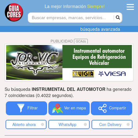
La mejor información
Siempre!
ingres
búsqueda avanzada
Agregar
PUBLICIDAD
GCAds
empres
Actualiza
datos
Publicida
Su búsqueda
INSTRUMENTAL DEL AUTOMOTOR
ha generado
Radio
7 coincidencias (0.4022 segundos).
Filtrar
Ver en mapa
Compartir
Tiendacore
Contacteno
Abierto ahora
WhatsApp
Con Delivery