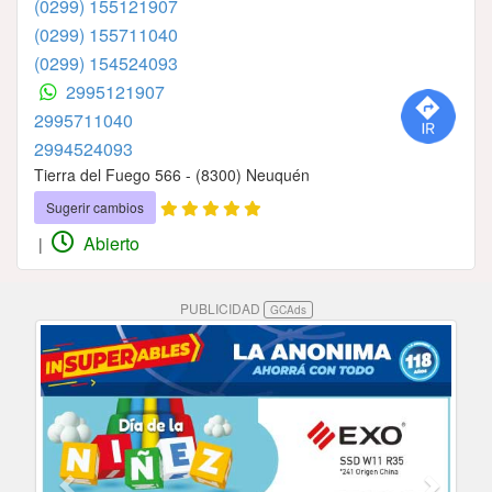
(0299) 155121907
(0299) 155711040
(0299) 154524093
2995121907
2995711040
2994524093
Tierra del Fuego 566 - (8300) Neuquén
Sugerir cambios
Abierto
|
PUBLICIDAD
GCAds