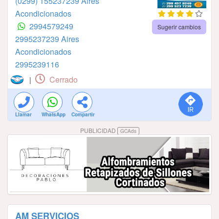
(0299) 155237239 Aires
Acondicionados
2994579249
Sugerir cambios
2995237239 Aires
Acondicionados
2995239116
Cerrado
|
Llamar
WhatsApp
Compartir
PUBLICIDAD
GCAds
AM SERVICIOS