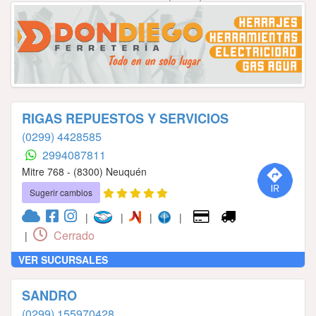
RIGAS REPUESTOS Y SERVICIOS
(0299) 4428585
2994087811
Mitre 768 - (8300) Neuquén
Sugerir cambios
|
|
|
|
Cerrado
|
VER SUCURSALES
SANDRO
(0299) 155970428