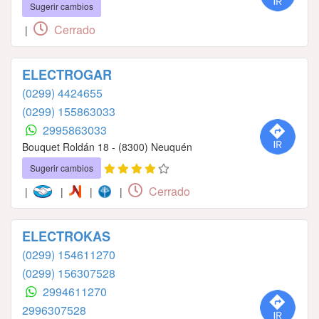
Sugerir cambios
Cerrado
|
ELECTROGAR
(0299) 4424655
(0299) 155863033
2995863033
Bouquet Roldán 18 - (8300) Neuquén
Sugerir cambios
Cerrado
|
|
|
|
ELECTROKAS
(0299) 154611270
(0299) 156307528
2994611270
2996307528