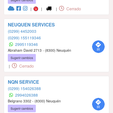
Cerrado
|
|
|
NEUQUEN SERVICES
(0299) 4452003
(0299) 155119346
2995119346
Abraham David 2713 - (8300) Neuquén
Sugerir cambios
Cerrado
|
NQN SERVICE
(0299) 154026388
2994026388
Belgrano 3302 - (8300) Neuquén
Sugerir cambios