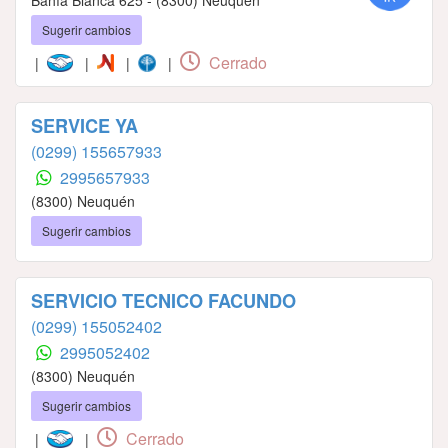
Bahía Blanca 625 - (8300) Neuquén
Sugerir cambios
Cerrado
|
|
|
|
SERVICE YA
(0299) 155657933
2995657933
(8300) Neuquén
Sugerir cambios
SERVICIO TECNICO FACUNDO
(0299) 155052402
2995052402
(8300) Neuquén
Sugerir cambios
Cerrado
|
|