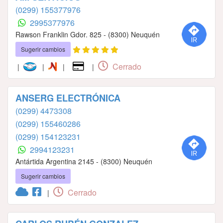
(0299) 155377976
2995377976
Rawson Franklin Gdor. 825 - (8300) Neuquén
Sugerir cambios
Cerrado
|
|
|
|
ANSERG ELECTRÓNICA
(0299) 4473308
(0299) 155460286
(0299) 154123231
2994123231
Antártida Argentina 2145 - (8300) Neuquén
Sugerir cambios
Cerrado
|