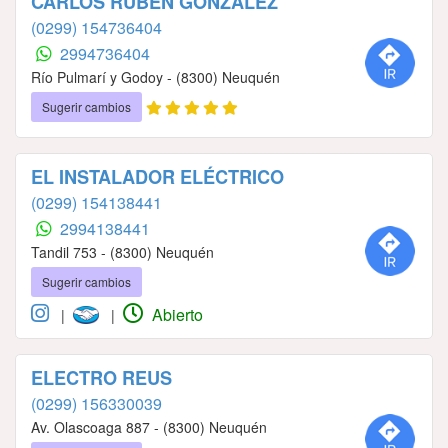
CARLOS RUBÉN GONZALEZ
(0299) 154736404
2994736404
Río Pulmarí y Godoy - (8300) Neuquén
Sugerir cambios
EL INSTALADOR ELÉCTRICO
(0299) 154138441
2994138441
Tandil 753 - (8300) Neuquén
Sugerir cambios
Abierto
|
|
ELECTRO REUS
(0299) 156330039
Av. Olascoaga 887 - (8300) Neuquén