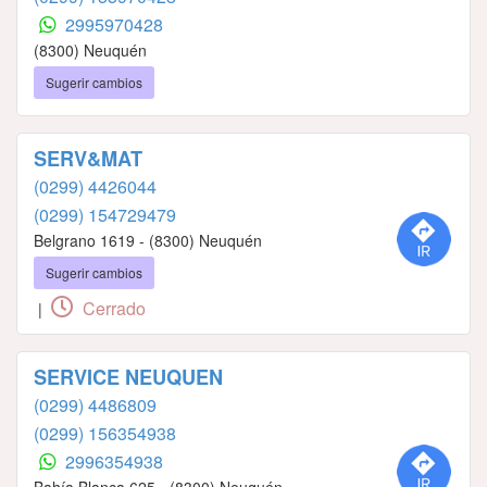
2995970428
(8300) Neuquén
Sugerir cambios
SERV&MAT
(0299) 4426044
(0299) 154729479
Belgrano 1619 - (8300) Neuquén
Sugerir cambios
Cerrado
|
SERVICE NEUQUEN
(0299) 4486809
(0299) 156354938
2996354938