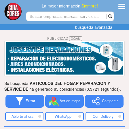
La mejor información
Siempre!
ingres
búsqueda avanzada
Agregar
PUBLICIDAD
GCAds
empres
Actualiza
datos
Publicida
Su búsqueda
ARTICULOS DEL HOGAR REPARACION Y
Radio
SERVICE DE
ha generado 85 coincidencias (0.3721 segundos).
Filtrar
Ver en mapa
Compartir
Tiendacore
Contacteno
Abierto ahora
WhatsApp
Con Delivery