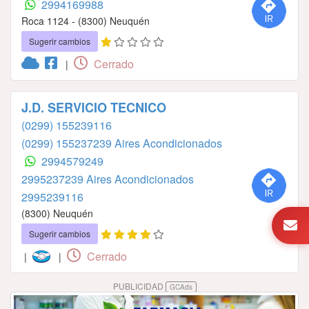
2994169988
Roca 1124 - (8300) Neuquén
Sugerir cambios
Cerrado
|
J.D. SERVICIO TECNICO
(0299) 155239116
(0299) 155237239 Aires Acondicionados
2994579249
2995237239 Aires Acondicionados
2995239116
(8300) Neuquén
Sugerir cambios
Cerrado
|
|
PUBLICIDAD
GCAds