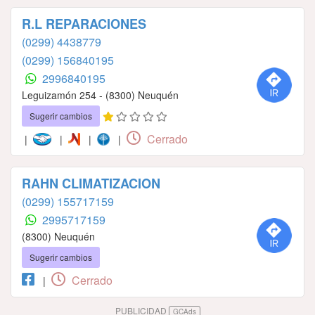
R.L REPARACIONES
(0299) 4438779
(0299) 156840195
2996840195
Leguizamón 254 - (8300) Neuquén
Sugerir cambios
Cerrado
|
|
|
|
RAHN CLIMATIZACION
(0299) 155717159
2995717159
(8300) Neuquén
Sugerir cambios
Cerrado
|
PUBLICIDAD
GCAds