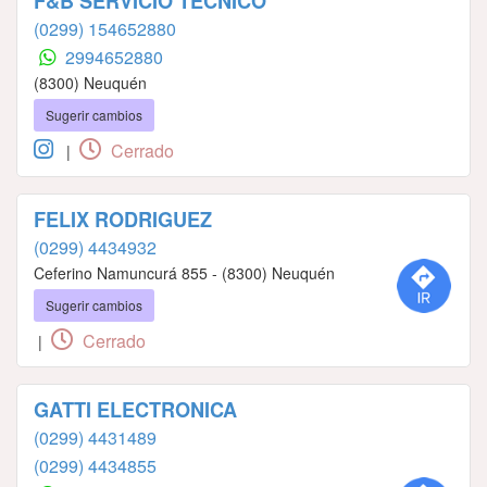
F&B SERVICIO TÉCNICO
(0299) 154652880
2994652880
(8300) Neuquén
Sugerir cambios
Cerrado
|
FELIX RODRIGUEZ
(0299) 4434932
Ceferino Namuncurá 855 - (8300) Neuquén
Sugerir cambios
Cerrado
|
GATTI ELECTRONICA
(0299) 4431489
(0299) 4434855