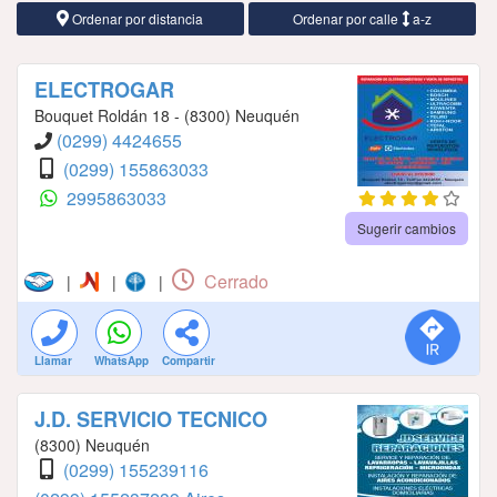
Ordenar por distancia
Ordenar por calle
a-z
ELECTROGAR
Bouquet Roldán 18 - (8300) Neuquén
(0299) 4424655
(0299) 155863033
2995863033
Sugerir cambios
Cerrado
|
|
|
Llamar
WhatsApp
Compartir
J.D. SERVICIO TECNICO
(8300) Neuquén
(0299) 155239116