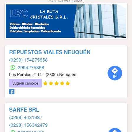
PUBLICIDAD
GCAds
REPUESTOS VIALES NEUQUÉN
(0299) 154275858
2994275858
Los Perales 2114 - (8300) Neuquén
Sugerir cambios
SARFE SRL
(0298) 4431987
(0298) 156342479