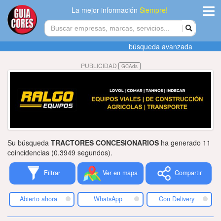
La mejor información
Siempre!
ingres
búsqueda avanzada
Agregar
PUBLICIDAD
GCAds
empres
Actualiza
datos
Publicida
Su búsqueda
TRACTORES CONCESIONARIOS
ha generado 11
Radio
coincidencias (0.3949 segundos).
Filtrar
Ver en mapa
Compartir
Tiendacore
Contacteno
Abierto ahora
WhatsApp
Con Delivery