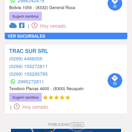
2986342479
Bolivia 1055 - (8332) General Roca
Sugerir cambios
Hoy cerrado.
|
VER SUCURSALES
TRAC SUR SRL
(0299) 4466055
(0299) 155272811
(0299) 155295785
2995272811
Teodoro Planas 4600 - (8300) Neuquén
Sugerir cambios
Hoy cerrado.
|
PUBLICIDAD
GCAds