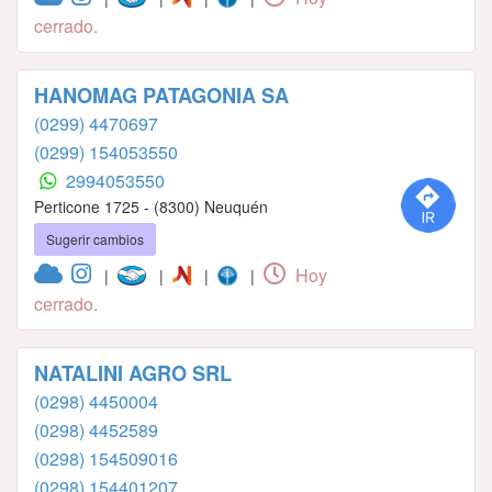
cerrado.
HANOMAG PATAGONIA SA
(0299) 4470697
(0299) 154053550
2994053550
Perticone 1725 - (8300) Neuquén
Sugerir cambios
Hoy
|
|
|
|
cerrado.
NATALINI AGRO SRL
(0298) 4450004
(0298) 4452589
(0298) 154509016
(0298) 154401207