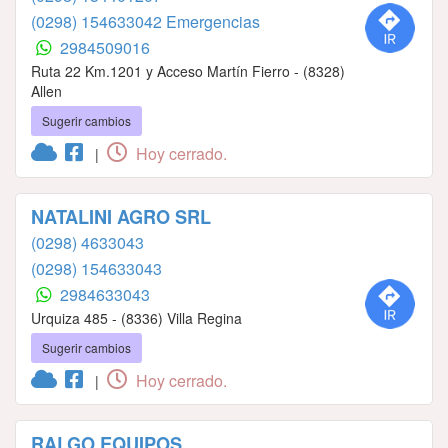
(0298) 154633042 Emergencias
2984509016
Ruta 22 Km.1201 y Acceso Martín Fierro - (8328)
Allen
Sugerir cambios
Hoy cerrado.
|
NATALINI AGRO SRL
(0298) 4633043
(0298) 154633043
2984633043
Urquiza 485 - (8336) Villa Regina
Sugerir cambios
Hoy cerrado.
|
RALGO EQUIPOS