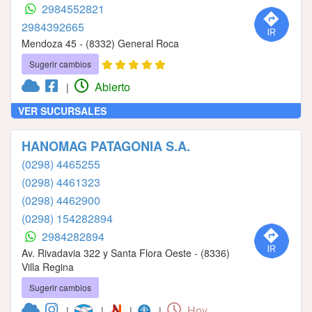
2984552821
2984392665
Mendoza 45 - (8332) General Roca
Sugerir cambios
Abierto
|
VER SUCURSALES
HANOMAG PATAGONIA S.A.
(0298) 4465255
(0298) 4461323
(0298) 4462900
(0298) 154282894
2984282894
Av. Rivadavia 322 y Santa Flora Oeste - (8336)
Villa Regina
Sugerir cambios
Hoy
|
|
|
|