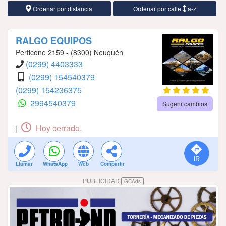
Ordenar por distancia
Ordenar por calle
a-z
RALGO EQUIPOS
Perticone 2159 - (8300) Neuquén
(0299) 4403333
(0299) 154540379
(0299) 154236375
2994540379
Sugerir cambios
Hoy cerrado.
|
Llamar
WhatsApp
Web
Compartir
PUBLICIDAD
GCAds