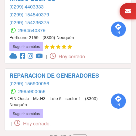
(0299) 4403333
(0299) 154540379
(0299) 154236375
2994540379
Perticone 2159 - (8300) Neuquén
Sugerir cambios
Hoy cerrado.
|
REPARACION DE GENERADORES
(0299) 155900056
2995900056
PIN Oeste - Mz.H3 - Lote 5 - sector 1 - (8300)
Neuquén
Sugerir cambios
Hoy cerrado.
|