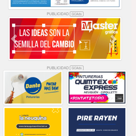
PUBLICIDAD
GCAds
PUBLICIDAD
GCAds