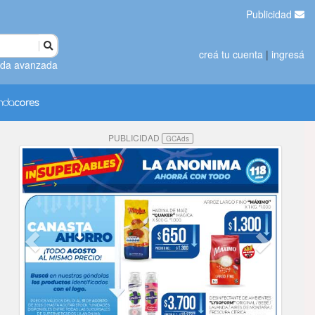
Publicidad
creá tu cuenta
|
ingresá
da avanzada
PUBLICIDAD
GCAds