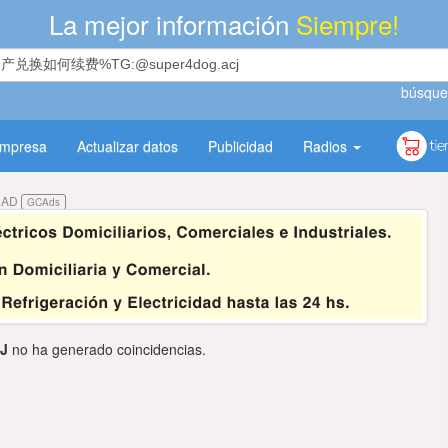
La mejor información
Siempre!
búsque
empresa
Actualizar datos
Publicidad
Radios
DAD
GCAds
J
no ha generado coincidencias.