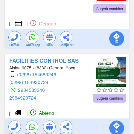
Sugerir cambios
Cerrado
|
|
Llamar
WhatsApp
Web
Compartir
FACILITIES CONTROL SAS
Alsina 9675 - (8332) General Roca
(0298) 154583246
(0298) 154920724
2984583246
2984920724
Sugerir cambios
Abierto
|
|