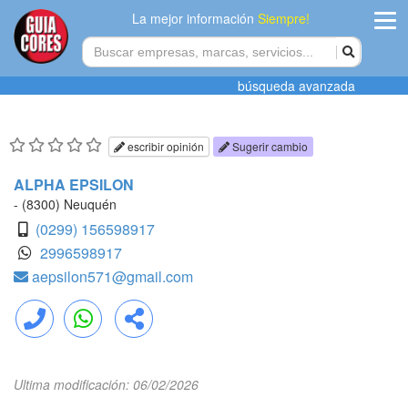
La mejor información
Siempre!
ingres
búsqueda avanzada
Agregar
empres
escribir opinión
Sugerir cambio
Actualiza
ALPHA EPSILON
datos
- (8300) Neuquén
(0299) 156598917
Publicida
2996598917
aepsilon571@gmail.com
Radio
Tiendacore
Llamar
WhatsApp
Compartir
Contacteno
Ultima modificación: 06/02/2026