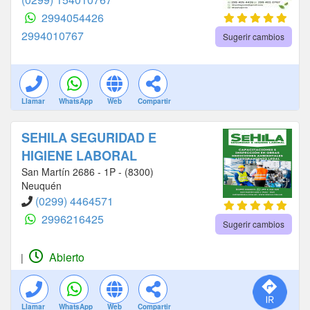
2994054426
2994010767
Sugerir cambios
Llamar
WhatsApp
Web
Compartir
SEHILA SEGURIDAD E
HIGIENE LABORAL
San Martín 2686 - 1P - (8300)
Neuquén
(0299) 4464571
2996216425
Sugerir cambios
Abierto
|
Llamar
WhatsApp
Web
Compartir