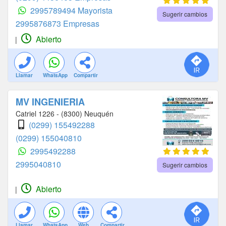
2995789494 Mayorista
Sugerir cambios
2995876873 Empresas
Abierto
|
Llamar
WhatsApp
Compartir
MV INGENIERIA
Catriel 1226 - (8300) Neuquén
(0299) 155492288
(0299) 155040810
2995492288
2995040810
Sugerir cambios
Abierto
|
Llamar
WhatsApp
Web
Compartir