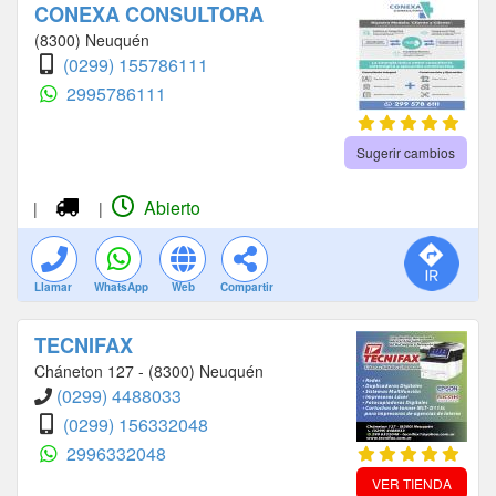
CONEXA CONSULTORA
(8300) Neuquén
(0299) 155786111
2995786111
Sugerir cambios
Abierto
|
|
Llamar
WhatsApp
Web
Compartir
TECNIFAX
Cháneton 127 - (8300) Neuquén
(0299) 4488033
(0299) 156332048
2996332048
VER TIENDA