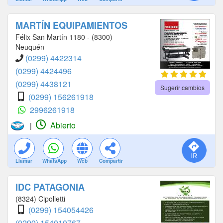
MARTÍN EQUIPAMIENTOS
Félix San Martín 1180 - (8300)
Neuquén
(0299) 4422314
(0299) 4424496
(0299) 4438121
Sugerir cambios
(0299) 156261918
2996261918
Abierto
|
Llamar
WhatsApp
Web
Compartir
IDC PATAGONIA
(8324) Cipolletti
(0299) 154054426
(0299) 154010767