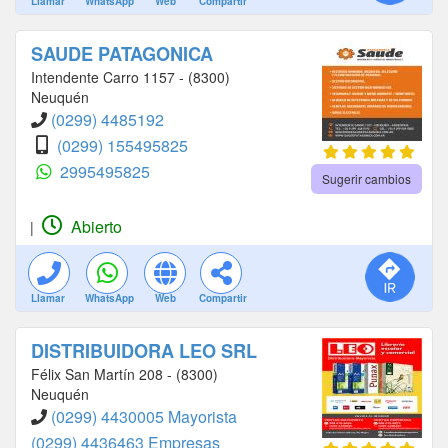
Llamar
WhatsApp
Web
Compartir
SAUDE PATAGONICA
Intendente Carro 1157 - (8300)
Neuquén
(0299) 4485192
(0299) 155495825
2995495825
Sugerir cambios
Abierto
|
Llamar
WhatsApp
Web
Compartir
DISTRIBUIDORA LEO SRL
Félix San Martín 208 - (8300)
Neuquén
(0299) 4430005 Mayorista
(0299) 4436463 Empresas