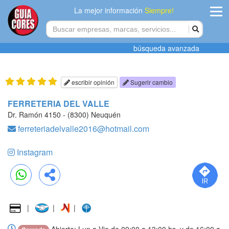
La mejor información
Siempre!
ingres
búsqueda avanzada
Agregar
empres
escribir opinión
Sugerir cambio
Actualiza
FERRETERIA DEL VALLE
datos
Dr. Ramón 4150 - (8300) Neuquén
ferreteriadelvalle2016@hotmail.com
Publicida
Instagram
Radio
Tiendacore
WhatsApp
Compartir
Contacteno
|
|
|
Abierto: Lun a Vie de 09:00 a 13:00 hs. y de 16:00 a