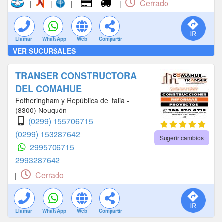
Cerrado
|
|
|
|
Llamar
WhatsApp
Web
Compartir
VER SUCURSALES
TRANSER CONSTRUCTORA
DEL COMAHUE
Fotheringham y República de Italia -
(8300) Neuquén
(0299) 155706715
(0299) 153287642
Sugerir cambios
2995706715
2993287642
Cerrado
|
Llamar
WhatsApp
Web
Compartir