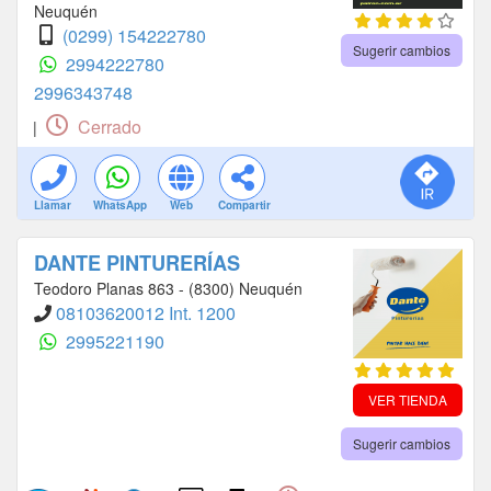
Neuquén
(0299) 154222780
Sugerir cambios
2994222780
2996343748
Cerrado
|
Llamar
WhatsApp
Web
Compartir
DANTE PINTURERÍAS
Teodoro Planas 863 - (8300) Neuquén
08103620012 Int. 1200
2995221190
VER TIENDA
Sugerir cambios