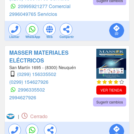
Sugerir cambios
20995921277 Comercial
2996049765 Servicios
Llamar
WhatsApp
Web
Compartir
MASSER MATERIALES
ELÉCTRICOS
San Martín 1695 - (8300) Neuquén
(0299) 156335502
(0299) 154627926
2996335502
VER TIENDA
2994627926
Sugerir cambios
Cerrado
|