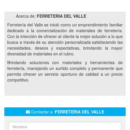
BLACK&DECKER
SUPRABOND
TYROLIT
FORTEX
DEWALT
BOSCH
SICA
Acerca de:
FERRETERIA DEL VALLE
ENERGIZER
INTERELEC
POXIPOL
W80
Ferretería del Valle se inició como un emprendimiento familiar
ACCESORIOS PARA AGUA
ACCESORIOS PARA GAS
dedicado a la comercialización de materiales de ferretería.
Con la intención de ofrecer al cliente la mejor solución a lo que
ACCESORIOS PARA CLOACAS
HERRAMIENTAS
busca a través de su atención personalizada satisfaciendo las
MATERIALES ELECTRICOS
PINTURAS
BULONERA
necesidades, deseos y expectativas, brindando la mayor
KALOP
CAMBRE
ALBA
CETOL
diversidad de materiales en el rubro.
BRIKOL
Brindando soluciones con materiales y herramientas de
ferretería, manejando un surtido completo y permanente que
permita ofrecer un servicio oportuno de calidad a un precio
competitivo.
Contactar a :
FERRETERIA DEL VALLE