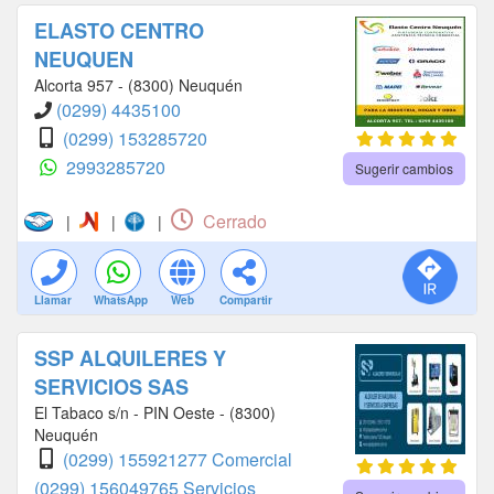
ELASTO CENTRO
NEUQUEN
Alcorta 957 - (8300) Neuquén
(0299) 4435100
(0299) 153285720
2993285720
Sugerir cambios
Cerrado
|
|
|
Llamar
WhatsApp
Web
Compartir
SSP ALQUILERES Y
SERVICIOS SAS
El Tabaco s/n - PIN Oeste - (8300)
Neuquén
(0299) 155921277 Comercial
(0299) 156049765 Servicios