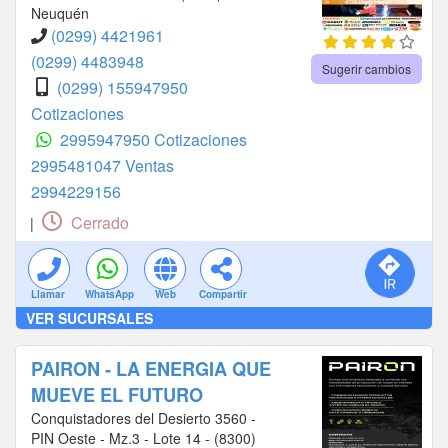
Neuquén
(0299) 4421961
(0299) 4483948
Sugerir cambios
(0299) 155947950
Cotizaciones
2995947950 Cotizaciones
2995481047 Ventas
2994229156
Cerrado
|
Llamar
WhatsApp
Web
Compartir
VER SUCURSALES
PAIRON - LA ENERGIA QUE
MUEVE EL FUTURO
Conquistadores del Desierto 3560 -
PIN Oeste - Mz.3 - Lote 14 - (8300)