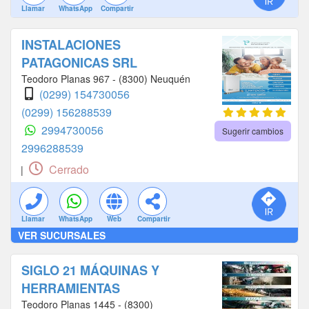
Llamar
WhatsApp
Compartir
INSTALACIONES
PATAGONICAS SRL
Teodoro Planas 967 - (8300) Neuquén
(0299) 154730056
(0299) 156288539
2994730056
Sugerir cambios
2996288539
Cerrado
|
Llamar
WhatsApp
Web
Compartir
VER SUCURSALES
SIGLO 21 MÁQUINAS Y
HERRAMIENTAS
Teodoro Planas 1445 - (8300)