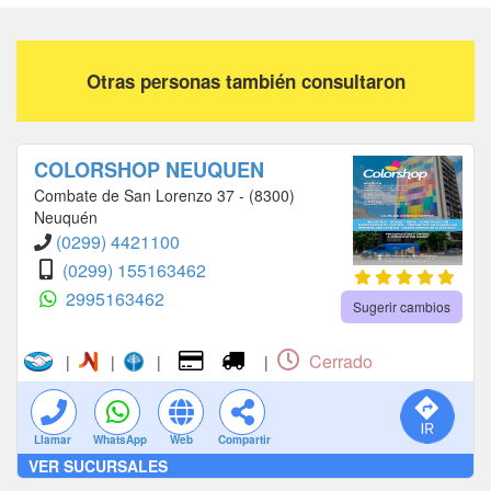
Otras personas también consultaron
COLORSHOP NEUQUEN
Combate de San Lorenzo 37 - (8300)
Neuquén
(0299) 4421100
(0299) 155163462
2995163462
Sugerir cambios
Cerrado
|
|
|
|
Llamar
WhatsApp
Web
Compartir
VER SUCURSALES