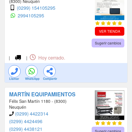
(8300) Neuquén
(0299) 154105295
2994105295
VER TIENDA
Sugerir cambios
Hoy cerrado.
|
|
Llamar
WhatsApp
Compartir
MARTÍN EQUIPAMIENTOS
Félix San Martín 1180 - (8300)
Neuquén
(0299) 4422314
(0299) 4424496
(0299) 4438121
Sugerir cambios