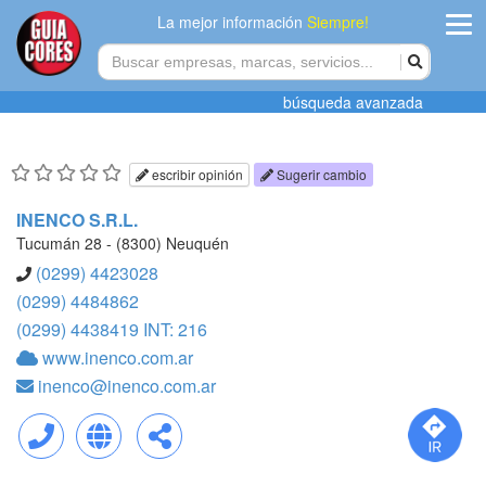
La mejor información
Siempre!
ingres
búsqueda avanzada
Agregar
empres
escribir opinión
Sugerir cambio
Actualiza
INENCO S.R.L.
datos
Tucumán 28 - (8300) Neuquén
(0299) 4423028
Publicida
(0299) 4484862
(0299) 4438419 INT: 216
Radio
www.inenco.com.ar
inenco@inenco.com.ar
Tiendacore
Contacteno
Llamar
Web
Compartir