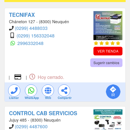
TECNIFAX
Cháneton 127 - (8300) Neuquén
(0299) 4488033
(0299) 156332048
2996332048
VER TIENDA
Sugerir cambios
Hoy cerrado.
|
|
Llamar
WhatsApp
Web
Compartir
CONTROL CAB SERVICIOS
Jujuy 485 - (8300) Neuquén
(0299) 4487600