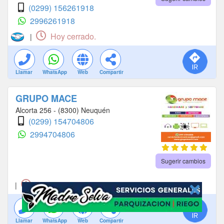
(0299) 156261918
2996261918
Hoy cerrado.
|
Llamar
WhatsApp
Web
Compartir
GRUPO MACE
Alcorta 256 - (8300) Neuquén
(0299) 154704806
2994704806
Sugerir cambios
Hoy cerrado.
|
Llamar
WhatsApp
Web
Compartir
Llamar
Web
Compartir