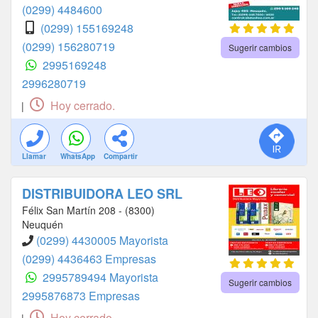
(0299) 4484600
(0299) 155169248
(0299) 156280719
Sugerir cambios
2995169248
2996280719
Hoy cerrado.
|
Llamar
WhatsApp
Compartir
DISTRIBUIDORA LEO SRL
Félix San Martín 208 - (8300)
Neuquén
(0299) 4430005 Mayorista
(0299) 4436463 Empresas
2995789494 Mayorista
Sugerir cambios
2995876873 Empresas
Hoy cerrado.