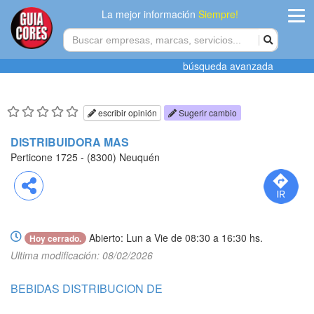
La mejor información
Siempre!
ingres
búsqueda avanzada
Agregar
empres
escribir opinión
Sugerir cambio
Actualiza
DISTRIBUIDORA MAS
datos
Perticone 1725 - (8300) Neuquén
Publicida
Compartir
Radio
Abierto: Lun a Vie de 08:30 a 16:30 hs.
Hoy cerrado.
Tiendacore
Ultima modificación: 08/02/2026
Contacteno
BEBIDAS DISTRIBUCION DE