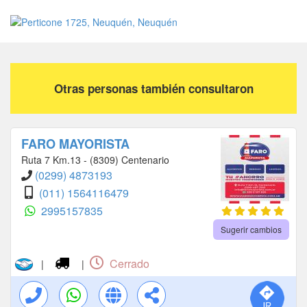
Otras personas también consultaron
FARO MAYORISTA
Ruta 7 Km.13 - (8309) Centenario
(0299) 4873193
(011) 1564116479
2995157835
Sugerir cambios
Cerrado
|
|