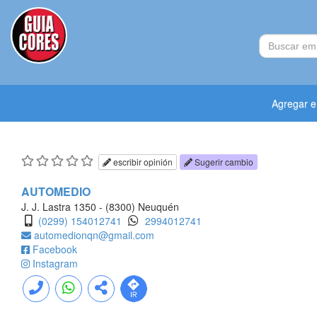
Agregar 
escribir opinión
Sugerir cambio
AUTOMEDIO
J. J. Lastra 1350 - (8300) Neuquén
(0299) 154012741
2994012741
automedionqn@gmail.com
Facebook
Instagram