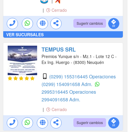
|
|
Cerrado
Sugerir cambios
VER SUCURSALES
TEMPUS SRL
Premios Yunque s/n - Mz.1 - Lote 12 C -
Ex Ing. Huergo - (8300) Neuquén
(0299) 155316445 Operaciones
(0299) 154091658 Adm.
2995316445 Operaciones
2994091658 Adm.
|
Cerrado
Sugerir cambios