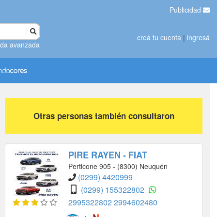
Publicidad
creá tu cuenta
|
ingresá
da avanzada
Otras personas también consultaron
PIRE RAYEN - FIAT
Perticone 905 - (8300) Neuquén
(0299) 4420999
(0299) 155322802
2995322802
2994602480