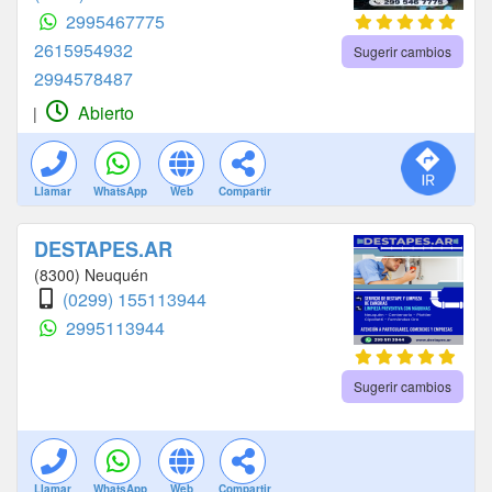
2995467775
2615954932
Sugerir cambios
2994578487
Abierto
|
Llamar
WhatsApp
Web
Compartir
DESTAPES.AR
(8300) Neuquén
(0299) 155113944
2995113944
Sugerir cambios
Llamar
WhatsApp
Web
Compartir