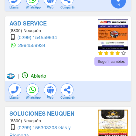
Llamar
WhatsApp
Web
Compartir
AGD SERVICE
(8300) Neuquén
(0299) 154559934
2994559934
Sugerir cambios
Abierto
|
Llamar
WhatsApp
Web
Compartir
SOLUCIONES NEUQUEN
(8300) Neuquén
(0299) 155303308 Gas y
Plomeria