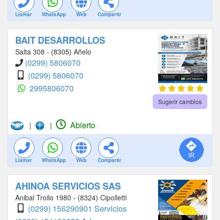
Llamar
WhatsApp
Web
Compartir
BAIT DESARROLLOS
Salta 308 - (8305) Añelo
(0299) 5806070
(0299) 5806070
2995806070
Sugerir cambios
Abierto
|
|
Llamar
WhatsApp
Web
Compartir
AHINOA SERVICIOS SAS
Anibal Troilo 1980 - (8324) Cipolletti
(0299) 156290901 Servicios