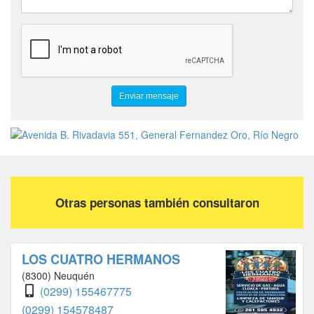
Otras personas también consultaron
LOS CUATRO HERMANOS
(8300) Neuquén
(0299) 155467775
(0299) 154578487