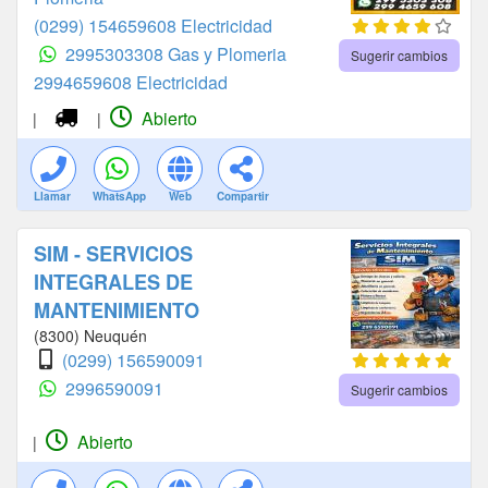
(0299) 154659608 Electricidad
2995303308 Gas y Plomeria
Sugerir cambios
2994659608 Electricidad
Abierto
|
|
Llamar
WhatsApp
Web
Compartir
SIM - SERVICIOS
INTEGRALES DE
MANTENIMIENTO
(8300) Neuquén
(0299) 156590091
2996590091
Sugerir cambios
Abierto
|