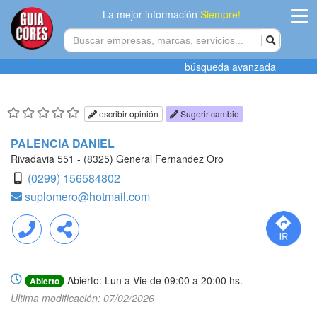
La mejor información
Siempre!
ingres
búsqueda avanzada
Agregar
empres
escribir opinión
Sugerir cambio
Actualiza
PALENCIA DANIEL
datos
Rivadavia 551 - (8325) General Fernandez Oro
(0299) 156584802
Publicida
suplomero@hotmail.com
Radio
Llamar
Compartir
Tiendacore
Abierto: Lun a Vie de 09:00 a 20:00 hs.
Abierto
Contacteno
Ultima modificación: 07/02/2026