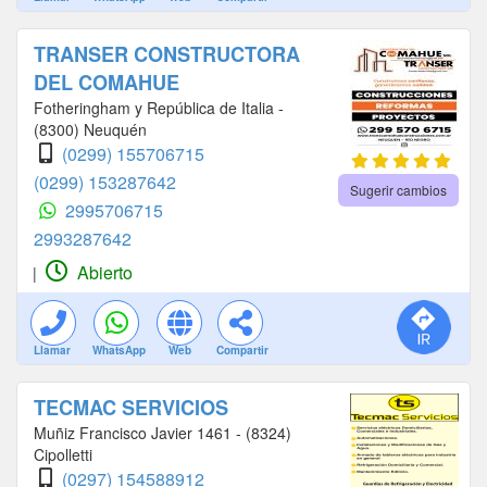
TRANSER CONSTRUCTORA
DEL COMAHUE
Fotheringham y República de Italia -
(8300) Neuquén
(0299) 155706715
(0299) 153287642
Sugerir cambios
2995706715
2993287642
Abierto
|
Llamar
WhatsApp
Web
Compartir
TECMAC SERVICIOS
Muñiz Francisco Javier 1461 - (8324)
Cipolletti
(0297) 154588912