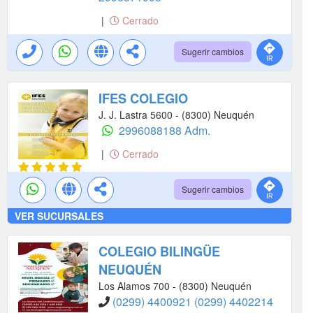
|
Cerrado
Sugerir cambios
IFES COLEGIO
J. J. Lastra 5600 - (8300) Neuquén
2996088188 Adm.
|
Cerrado
Sugerir cambios
VER SUCURSALES
COLEGIO BILINGÜE
NEUQUÉN
Los Alamos 700 - (8300) Neuquén
(0299) 4400921
(0299) 4402214