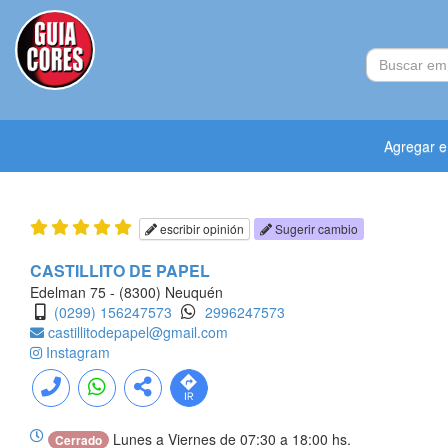
Agregar 
escribir opinión
Sugerir cambio
CASTILLITO DE PAPEL
Edelman 75 - (8300) Neuquén
(0299) 156247573
2996247573
castillitodepapel@gmail.com
Instagram
Lunes a Viernes de 07:30 a 18:00 hs.
Cerrado