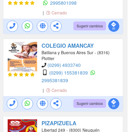
2995801098
|
Cerrado
Sugerir cambios
COLEGIO AMANCAY
Batilana y Buenos Aires Sur - (8316)
Plottier
(0299) 4933740
(0299) 155381839
2995381839
|
Cerrado
Sugerir cambios
PIZAPIZUELA
Libertad 249 - (8300) Neuquén