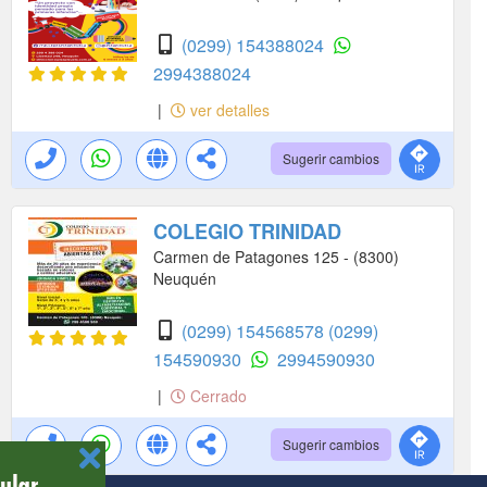
(0299) 154388024
2994388024
|
ver detalles
Sugerir cambios
COLEGIO TRINIDAD
Carmen de Patagones 125 - (8300)
Neuquén
(0299) 154568578
(0299)
154590930
2994590930
|
Cerrado
Sugerir cambios