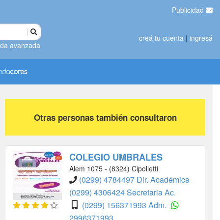
Publicidad
creá tu cuenta
|
ingresá
da avanzada
Otras personas también consultaron
COLEGIO UMBRALES
Alem 1075 - (8324) Cipolletti
(0299) 4784497 Dir. Académica
(0299) 4306424 Secretaria Ac.
(0299) 156371993 Adm.
2996371993