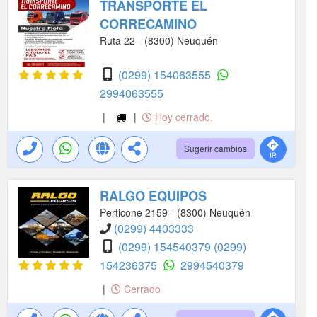
TRANSPORTE EL
CORRECAMINO
Ruta 22 - (8300) Neuquén
(0299) 154063555
2994063555
|
|
Hoy cerrado.
Sugerir cambios
RALGO EQUIPOS
Perticone 2159 - (8300) Neuquén
(0299) 4403333
(0299) 154540379
(0299)
154236375
2994540379
|
Cerrado