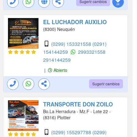
Sugerir cambios
EL LUCHADOR AUXILIO
(8300) Neuquén
(0299) 153321558
(0291)
154144259
2993321558
2914144259
|
Abierto
Sugerir cambios
TRANSPORTE DON ZOILO
Bo.La Herradura - Mz.F - Lote 22 -
(8316) Plottier
(0299) 155297788
(0299)