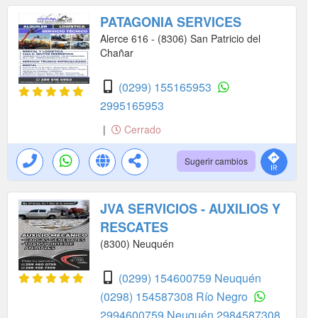
PATAGONIA SERVICES
Alerce 616 - (8306) San Patricio del
Chañar
(0299) 155165953
2995165953
|
Cerrado
Sugerir cambios
JVA SERVICIOS - AUXILIOS Y
RESCATES
(8300) Neuquén
(0299) 154600759 Neuquén
(0298) 154587308 Río Negro
2994600759 Neuquén
2984587308