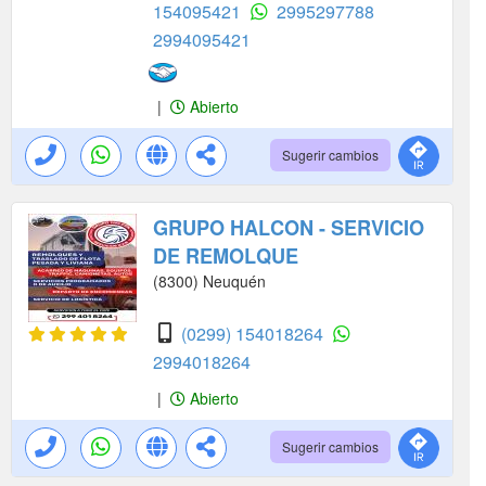
154095421
2995297788
2994095421
|
Abierto
Sugerir cambios
GRUPO HALCON - SERVICIO
DE REMOLQUE
(8300) Neuquén
(0299) 154018264
2994018264
|
Abierto
Sugerir cambios