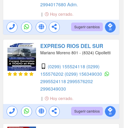
2994017680 Adm.
|
Hoy cerrado.
Sugerir cambios
EXPRESO RIOS DEL SUR
Mariano Moreno 801 - (8324) Cipolletti
(0299) 155524118
(0299)
155576202
(0299) 156349030
2995524118
2995576202
2996349030
|
Hoy cerrado.
Sugerir cambios