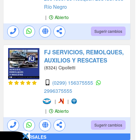
Río Negro
|
Abierto
Sugerir cambios
FJ SERVICIOS, REMOLQUES,
AUXILIOS Y RESCATES
(8324) Cipolletti
(0299) 156375555
2996375555
|
|
|
Abierto
Sugerir cambios
VER SUCURSALES