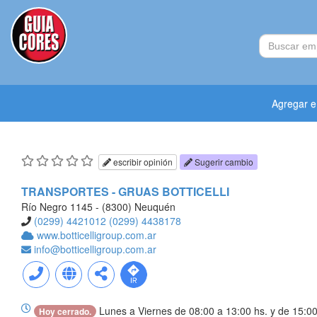
Agregar 
escribir opinión
Sugerir cambio
TRANSPORTES - GRUAS BOTTICELLI
Río Negro 1145 - (8300) Neuquén
(0299) 4421012
(0299) 4438178
www.botticelligroup.com.ar
info@botticelligroup.com.ar
Lunes a Viernes de 08:00 a 13:00 hs. y de 15:00
Hoy cerrado.