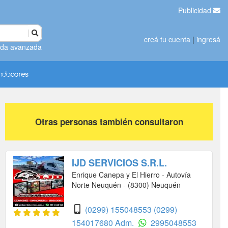
Publicidad
creá tu cuenta
|
ingresá
da avanzada
Otras personas también consultaron
IJD SERVICIOS S.R.L.
Enrique Canepa y El Hierro - Autovía
Norte Neuquén - (8300) Neuquén
(0299) 155048553
(0299)
154017680 Adm.
2995048553