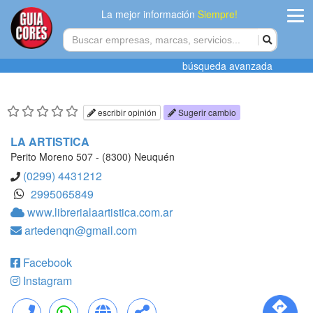
La mejor información
Siempre!
ingres
búsqueda avanzada
Agregar
empres
escribir opinión
Sugerir cambio
Actualiza
LA ARTISTICA
datos
Perito Moreno 507 - (8300) Neuquén
(0299) 4431212
Publicida
2995065849
www.librerialaartistica.com.ar
Radio
artedenqn@gmail.com
Tiendacore
Facebook
Contacteno
Instagram