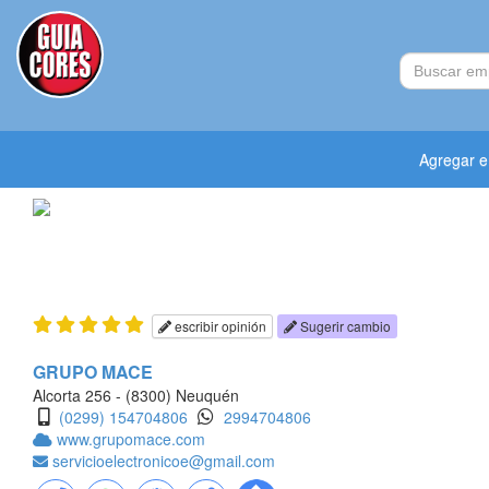
Agregar 
escribir opinión
Sugerir cambio
GRUPO MACE
Alcorta 256 - (8300) Neuquén
(0299) 154704806
2994704806
www.grupomace.com
servicioelectronicoe@gmail.com