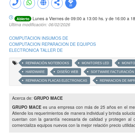
Lunes a Viernes de 09:00 a 13:00 hs. y de 16:00 a 18
Abierto
Ultima modificación: 06/02/2026
COMPUTACION INSUMOS DE
COMPUTACION REPARACION DE EQUIPOS
ELECTRONICA TALLER DE
REPARACIÓN NOTEBOOKS
MONITORES LED
MONITO
HARDWARE
DISEÑO WEB
SOFTWARE FACTURACIÓN
REPARACION PLACAS ELECTRONICAS
REPARACION DE IMP
REPARACION DE EQUIPOS PORTÁTILES DE AUDIO
REPARAC
Acerca de:
GRUPO MACE
REPARCION DE AIO PC
RECUPERACION DE INFOMRACIÓN
GRUPO MACE
es una empresa con más de 25 años en el merc
REPARCION DE MONITORES
ELECTRÓNICA DE COMPONEN
Atiende los requerimientos de manera individual y brinda solucio
cuentan con la garantía necesaria de calidad y protegen al
comercializa equipos nuevos con la mejor relación precio utilida