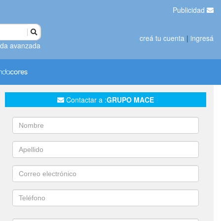
Publicidad
creá tu cuenta
|
ingresá
da avanzada
Contactar a :
GRUPO MACE