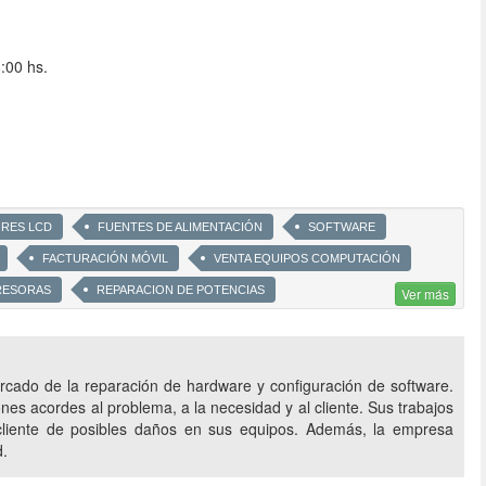
:00 hs.
RES LCD
FUENTES DE ALIMENTACIÓN
SOFTWARE
FACTURACIÓN MÓVIL
VENTA EQUIPOS COMPUTACIÓN
RESORAS
REPARACION DE POTENCIAS
Ver más
ION DE IMPRESORAS LASER
REPARCION DE NOTEBOOKS
BACKUP
REPARCION DE SMART TV
ado de la reparación de hardware y configuración de software.
TES
RECUPERACION DE INFO DE DISCOS DAÑADOS
nes acordes al problema, a la necesidad y al cliente. Sus trabajos
 cliente de posibles daños en sus equipos. Además, la empresa
d.