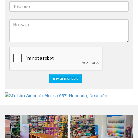
ESMALTE AL AGUA
IMPERMEABILIZANTES
WEBER
MAPEI
HYDROMUR
PRODUCTOS ANTIHUMEDAD
REVESTIMIENTOS PLASTICOS
LATEX
SINTETICO
ALBA
EPOXI
POLIURETANO
INDUSTRIA HOGAR Y OBRA
MEMBRANA LIQUIDA
ENDUIDO
REVOQUE PLASTICO
RODILLOS
PINCELES
LIJAS
DISCOS DE CORTE
CINTA PAPEL
COLORES
BARNIZ
BASE COAT
IMPREGNANTE
ANTIOXIDO
CONVERTIDOR DE OXIDO
DECK
OIL & GAS