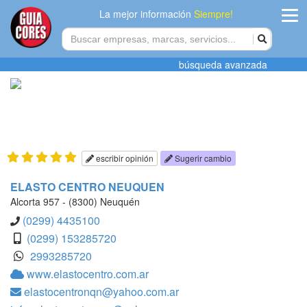
La mejor información
Siempre!
ingres
búsqueda avanzada
Agregar
empres
Actualiza
datos
escribir opinión
Sugerir cambio
Publicida
ELASTO CENTRO NEUQUEN
Alcorta 957 - (8300) Neuquén
Radio
(0299) 4435100
(0299) 153285720
Tiendacore
2993285720
www.elastocentro.com.ar
Contacteno
elastocentronqn@yahoo.com.ar