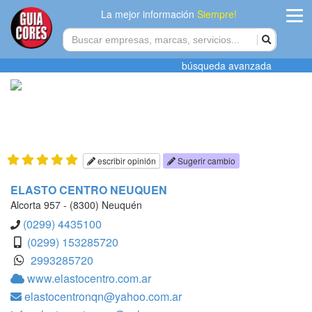
La mejor información
Siempre!
ingres
búsqueda avanzada
Agregar
empres
Actualiza
datos
escribir opinión
Sugerir cambio
Publicida
ELASTO CENTRO NEUQUEN
Alcorta 957 - (8300) Neuquén
Radio
(0299) 4435100
(0299) 153285720
Tiendacore
2993285720
www.elastocentro.com.ar
Contacteno
elastocentronqn@yahoo.com.ar