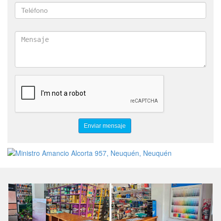
ESMALTE AL AGUA
IMPERMEABILIZANTES
WEBER
MAPEI
HYDROMUR
PRODUCTOS ANTIHUMEDAD
REVESTIMIENTOS PLASTICOS
LATEX
SINTETICO
ALBA
EPOXI
POLIURETANO
INDUSTRIA HOGAR Y OBRA
MEMBRANA LIQUIDA
ENDUIDO
REVOQUE PLASTICO
RODILLOS
PINCELES
LIJAS
DISCOS DE CORTE
CINTA PAPEL
COLORES
BARNIZ
BASE COAT
IMPREGNANTE
ANTIOXIDO
CONVERTIDOR DE OXIDO
DECK
OIL & GAS