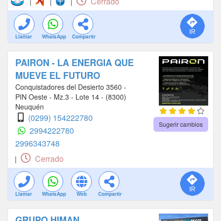
Cerrado
|
|
|
Llamar
WhatsApp
Compartir
PAIRON - LA ENERGIA QUE
MUEVE EL FUTURO
Conquistadores del Desierto 3560 -
PIN Oeste - Mz.3 - Lote 14 - (8300)
Neuquén
(0299) 154222780
Sugerir cambios
2994222780
2996343748
Cerrado
|
Llamar
WhatsApp
Web
Compartir
GRUPO HIMAN