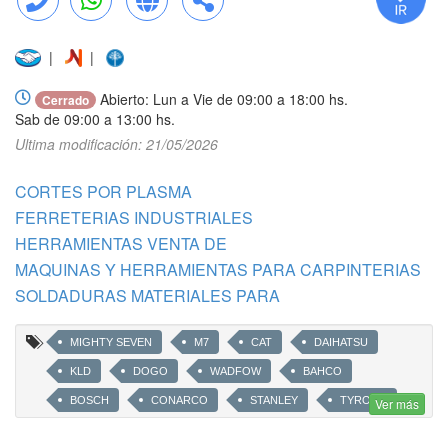
Llamar
WhatsApp
Web
Compartir
|
|
Abierto: Lun a Vie de 09:00 a 18:00 hs.
Cerrado
Sab de 09:00 a 13:00 hs.
Ultima modificación: 21/05/2026
CORTES POR PLASMA
FERRETERIAS INDUSTRIALES
HERRAMIENTAS VENTA DE
MAQUINAS Y HERRAMIENTAS PARA CARPINTERIAS
SOLDADURAS MATERIALES PARA
MIGHTY SEVEN
M7
CAT
DAIHATSU
KLD
DOGO
WADFOW
BAHCO
BOSCH
CONARCO
STANLEY
TYROLIT
Ver más
FISCHER
HIDROLAVADORAS
HYPERTHERM