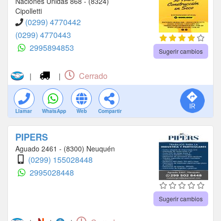
Naciones Unidas 868 - (8324)
Cipolletti
(0299) 4770442
(0299) 4770443
2995894853
Sugerir cambios
Cerrado
|
|
Llamar
WhatsApp
Web
Compartir
PIPERS
Aguado 2461 - (8300) Neuquén
(0299) 155028448
2995028448
Sugerir cambios