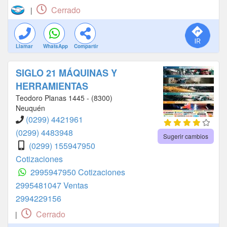
Cerrado
|
Llamar
WhatsApp
Compartir
SIGLO 21 MÁQUINAS Y
HERRAMIENTAS
Teodoro Planas 1445 - (8300)
Neuquén
(0299) 4421961
(0299) 4483948
Sugerir cambios
(0299) 155947950
Cotizaciones
2995947950 Cotizaciones
2995481047 Ventas
2994229156
Cerrado
|