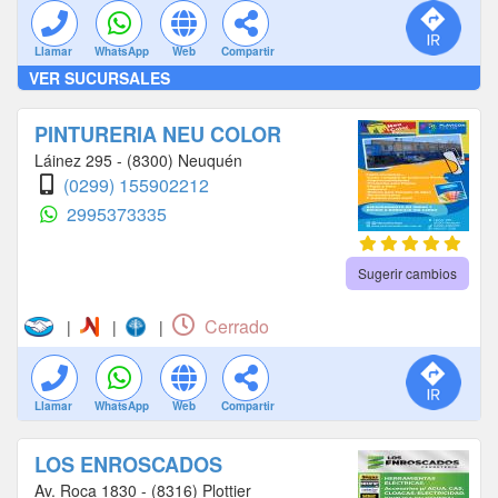
Llamar
WhatsApp
Web
Compartir
VER SUCURSALES
PINTURERIA NEU COLOR
Láinez 295 - (8300) Neuquén
(0299) 155902212
2995373335
Sugerir cambios
Cerrado
|
|
|
Llamar
WhatsApp
Web
Compartir
LOS ENROSCADOS
Av. Roca 1830 - (8316) Plottier