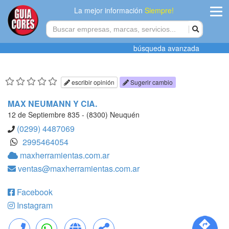
La mejor información
Siempre!
ingres
búsqueda avanzada
Agregar
empres
escribir opinión
Sugerir cambio
Actualiza
MAX NEUMANN Y CIA.
datos
12 de Septiembre 835 - (8300) Neuquén
(0299) 4487069
Publicida
2995464054
maxherramientas.com.ar
Radio
ventas@maxherramientas.com.ar
Tiendacore
Facebook
Contacteno
Instagram