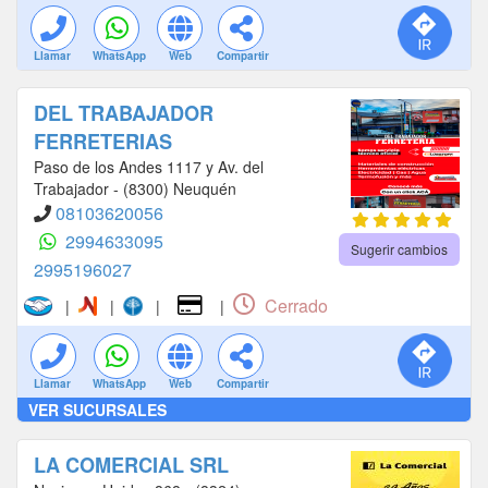
Llamar
WhatsApp
Web
Compartir
DEL TRABAJADOR
FERRETERIAS
Paso de los Andes 1117 y Av. del
Trabajador - (8300) Neuquén
08103620056
2994633095
Sugerir cambios
2995196027
Cerrado
|
|
|
|
Llamar
WhatsApp
Web
Compartir
VER SUCURSALES
LA COMERCIAL SRL