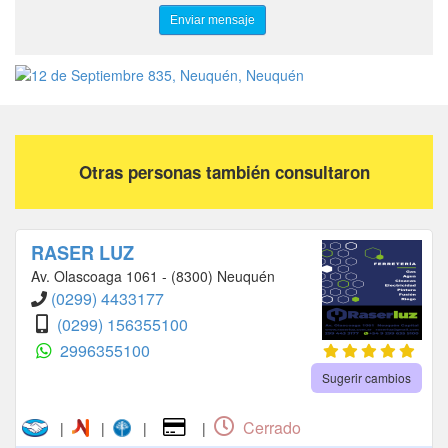
Otras personas también consultaron
RASER LUZ
Av. Olascoaga 1061 - (8300) Neuquén
(0299) 4433177
(0299) 156355100
2996355100
Sugerir cambios
Cerrado
|
|
|
|