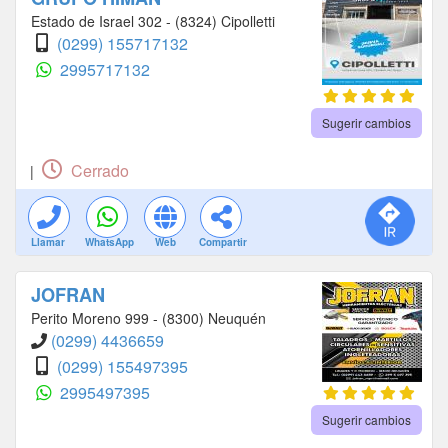
Estado de Israel 302 - (8324) Cipolletti
(0299) 155717132
2995717132
Sugerir cambios
Cerrado
|
Llamar
WhatsApp
Web
Compartir
JOFRAN
Perito Moreno 999 - (8300) Neuquén
(0299) 4436659
(0299) 155497395
2995497395
Sugerir cambios