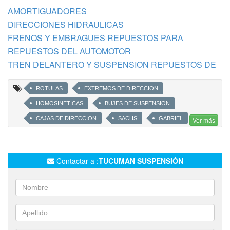
AMORTIGUADORES
DIRECCIONES HIDRAULICAS
FRENOS Y EMBRAGUES REPUESTOS PARA
REPUESTOS DEL AUTOMOTOR
TREN DELANTERO Y SUSPENSION REPUESTOS DE
ROTULAS
EXTREMOS DE DIRECCION
HOMOSINETICAS
BUJES DE SUSPENSION
CAJAS DE DIRECCION
SACHS
GABRIEL
Ver más
CORVEN
AG
ETMAN
FRIC ROT
BUJES
MAZAS DE RUEDA
PASTILLAS DE FRENOS
Contactar a :
TUCUMAN SUSPENSIÓN
RESORTES
PARILLAS DE SUSPENSION
HOMOCINETICAS
BOLILLEROS
FUELLES
BARRAS ESTABILIZADORAS
NAKATA
THOMPSOM
SKF
FRICROT
MONROE
VTH
CAPEMI
FIAT
FORD
PEUGEOT