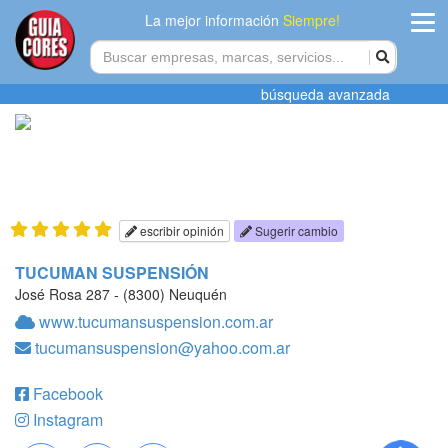
La mejor información
Siempre!
ingres
búsqueda avanzada
Agregar
empres
Actualiza
datos
escribir opinión
Sugerir cambio
Publicida
TUCUMAN SUSPENSIÓN
José Rosa 287 - (8300) Neuquén
Radio
www.tucumansuspension.com.ar
tucumansuspension@yahoo.com.ar
Tiendacore
Facebook
Contacteno
Instagram