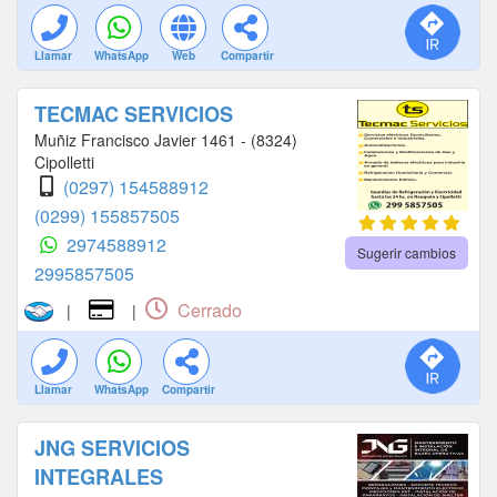
Llamar
WhatsApp
Web
Compartir
TECMAC SERVICIOS
Muñiz Francisco Javier 1461 - (8324)
Cipolletti
(0297) 154588912
(0299) 155857505
2974588912
Sugerir cambios
2995857505
Cerrado
|
|
Llamar
WhatsApp
Compartir
JNG SERVICIOS
INTEGRALES