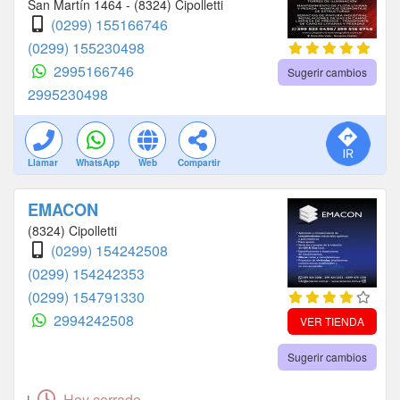
San Martín 1464 - (8324) Cipolletti
(0299) 155166746
(0299) 155230498
2995166746
Sugerir cambios
2995230498
Llamar
WhatsApp
Web
Compartir
EMACON
(8324) Cipolletti
(0299) 154242508
(0299) 154242353
(0299) 154791330
2994242508
VER TIENDA
Sugerir cambios
Hoy cerrado.