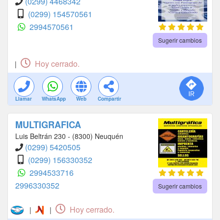
(0299) 4468342
(0299) 154570561
2994570561
Sugerir cambios
Hoy cerrado.
|
Llamar
WhatsApp
Web
Compartir
MULTIGRAFICA
Luis Beltrán 230 - (8300) Neuquén
(0299) 5420505
(0299) 156330352
2994533716
2996330352
Sugerir cambios
Hoy cerrado.
|
|