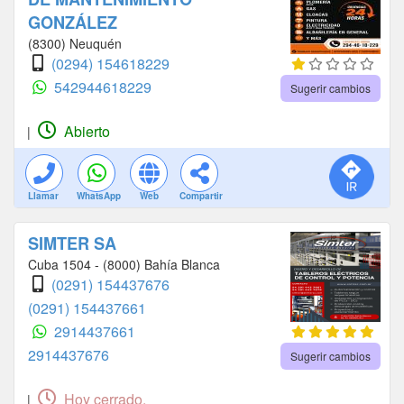
GONZÁLEZ
(8300) Neuquén
(0294) 154618229
542944618229
Sugerir cambios
Abierto
|
Llamar
WhatsApp
Web
Compartir
SIMTER SA
Cuba 1504 - (8000) Bahía Blanca
(0291) 154437676
(0291) 154437661
2914437661
2914437676
Sugerir cambios
Hoy cerrado.
|