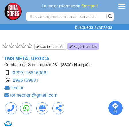
La mejor información
Siempre!
ingres
búsqueda avanzada
Agregar
empres
escribir opinión
Sugerir cambio
Actualiza
TMS METALURGICA
datos
Combate de San Lorenzo 28 - (8300) Neuquén
(0299) 155169881
Publicida
2995169881
tms.ar
Radio
tormecnqn@gmail.com
Tiendacore
Contacteno
Llamar
WhatsApp
Web
Compartir