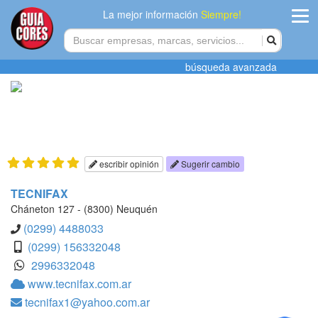
La mejor información
Siempre!
ingres
búsqueda avanzada
Agregar
empres
Actualiza
datos
escribir opinión
Sugerir cambio
Publicida
TECNIFAX
Cháneton 127 - (8300) Neuquén
Radio
(0299) 4488033
(0299) 156332048
Tiendacore
2996332048
www.tecnifax.com.ar
Contacteno
tecnifax1@yahoo.com.ar