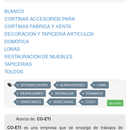
BLANCO
CORTINAS ACCESORIOS PARA
CORTINAS FABRICA Y VENTA
DECORACION Y TAPICERIA ARTICULOS
DOMOTICA
LONAS
RESTAURACION DE MUEBLES
TAPICERIAS
TOLDOS
SISTEMAS DUNES
ALMOHADONES
CAMA
RESPALDARES
RESPALDAR
ROMANOS
VENECIANOS
VENECIANAS
COETI
Ver más
CORTINADOS
ESTERILLADO VEGETAL
Acerca de:
CO-ETI
MEDIA SOMBRA
MEDIASOMBRA
CO-ETI
es una empresa que se encarga de trabajos de
SOLDADURAS EN PVC
SISTEMA DUBAI