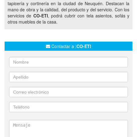
tapicería y cortinería en la ciudad de Neuquén. Destacan la
VENECIANAS DE ALUMINIO
VENECIANAS DE MADERA
mano de obra y la calidad, del producto y del servicio. Con los
servicios de
CO-ETI
, podrá cubrir con tela asientos, sofás y
SISTEMAS ROLLER
PANELES ORIENTALES
otros muebles de la casa.
CONFECCION DE FUNDAS
DOMOTICA
CORTINAS
SISTEMAS DE CORTINAS MOTORIZADOS
SISTEMAS DE CORTINAS MANUALES
TAPIZADOS
Contactar a :
CO-ETI