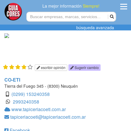
La mejor información
Siempre!
ingres
búsqueda avanzada
Agregar
empres
Actualiza
datos
escribir opinión
Sugerir cambio
Publicida
CO-ETI
Tierra del Fuego 345 - (8300) Neuquén
Radio
(0299) 153240358
2993240358
Tiendacore
www.tapiceriacoeti.com.ar
tapiceriacoeti@tapiceriacoeti.com.ar
Contacteno
Facebook