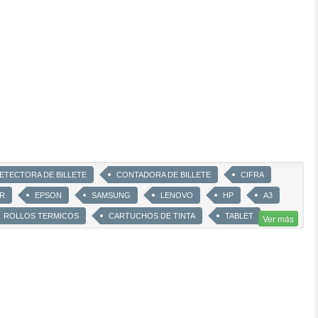
ETECTORA DE BILLETE
CONTADORA DE BILLETE
CIFRA
R
EPSON
SAMSUNG
LENOVO
HP
A3
ROLLOS TERMICOS
CARTUCHOS DE TINTA
TABLET
Ver más
4
RESMAS PAPEL
PC GAMER
SCANER
E
TECLADOS
IMPRESORAS SISTEMA CONTINUO
TINTA
EBOOKS
MONITORES
ORMATICA
INTSALACION DE REDES Y SERVIDORES