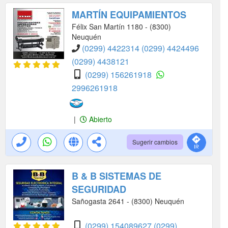
MARTÍN EQUIPAMIENTOS
Félix San Martín 1180 - (8300)
Neuquén
(0299) 4422314
(0299) 4424496
(0299) 4438121
(0299) 156261918
2996261918
|
Abierto
Sugerir cambios
B & B SISTEMAS DE
SEGURIDAD
Sañogasta 2641 - (8300) Neuquén
(0299) 154089627
(0299)