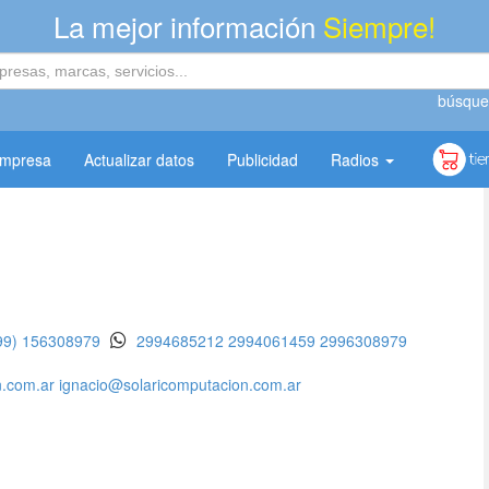
La mejor información
Siempre!
búsque
empresa
Actualizar datos
Publicidad
Radios
99) 156308979
2994685212
2994061459
2996308979
n.com.ar
ignacio@solaricomputacion.com.ar