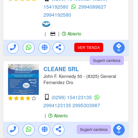
154192580
2994089627
2994192580
|
|
Abierto
VER TIENDA
Sugerir cambios
CLEANE SRL
John F. Kennedy 50 - (8325) General
Fernandez Oro
(0299) 154123135
2994123135
2995303987
|
Abierto
Sugerir cambios