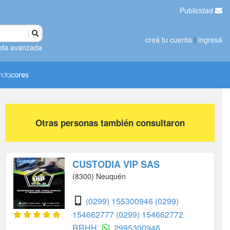
Publicidad
creá tu cuenta
|
ingresá
da avanzada
Otras personas también consultaron
CUSTODIA VIP SAS
(8300) Neuquén
(0299) 155300946
(0299)
154662777
(0299) 154662772
RRHH
2995300946