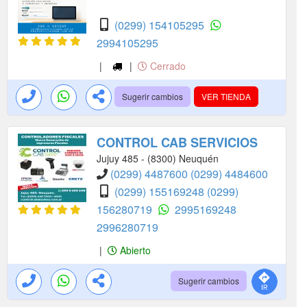
(0299) 154105295
2994105295
|
|
Cerrado
Sugerir cambios
VER TIENDA
CONTROL CAB SERVICIOS
Jujuy 485 - (8300) Neuquén
(0299) 4487600
(0299) 4484600
(0299) 155169248
(0299)
156280719
2995169248
2996280719
|
Abierto
Sugerir cambios