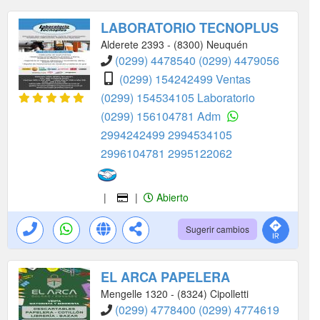
LABORATORIO TECNOPLUS
Alderete 2393 - (8300) Neuquén
(0299) 4478540
(0299) 4479056
(0299) 154242499 Ventas
(0299) 154534105 Laboratorio
(0299) 156104781 Adm
2994242499
2994534105
2996104781
2995122062
|
|
Abierto
Sugerir cambios
EL ARCA PAPELERA
Mengelle 1320 - (8324) Cipolletti
(0299) 4778400
(0299) 4774619