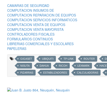
CAMARAS DE SEGURIDAD
COMPUTACION INSUMOS DE
COMPUTACION REPARACION DE EQUIPOS
COMPUTACION SERVICIOS INFORMATICOS
COMPUTACION VENTA DE EQUIPOS
COMPUTACION VENTA MAYORISTA
CONTROLADORES FISCALES
FORMULARIOS CONTINUOS
LIBRERIAS COMERCIALES Y ESCOLARES
PAPELERAS
GIGASET
UBIQUITI
TP-LINK
ROUTER
D
NISUTA
DAHUA
RICOH
LEXMARK
HACE
PIZARRAS
ESTABILIZADORES
CALCULADORAS
INSUMOS OFICINA
ROLLOS PLOTER
OFICIO
A
SCANNERS
AURICULARES
PARLANTES
MOUS
UPS
IMPRESORAS
LASER
TONER
NOT
COMPUTACION Y TECNOLOGIA INSUMOS
TECNOLOGIA INF