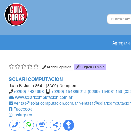
Agregar 
escribir opinión
Sugerir cambio
SOLARI COMPUTACION
Juan B. Justo 864 - (8300) Neuquén
(0299) 4434993
(0299) 154685212
(0299) 154061459
(02
www.solaricomputacion.com.ar
ventas@solaricomputacion.com.ar
ventas1@solaricomputacio
Facebook
Instagram