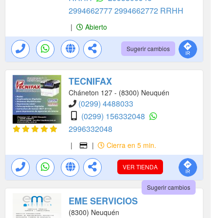
2994662777
2994662772 RRHH
|
Abierto
Sugerir cambios
TECNIFAX
Cháneton 127 - (8300) Neuquén
(0299) 4488033
(0299) 156332048
2996332048
|
|
Cierra en 5 min.
VER TIENDA
Sugerir cambios
EME SERVICIOS
(8300) Neuquén