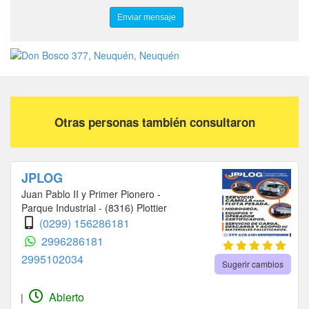
Otras personas también consultaron
JPLOG
Juan Pablo II y Primer Pionero -
Parque Industrial - (8316) Plottier
(0299) 156286181
2996286181
2995102034
Sugerir cambios
Abierto
|