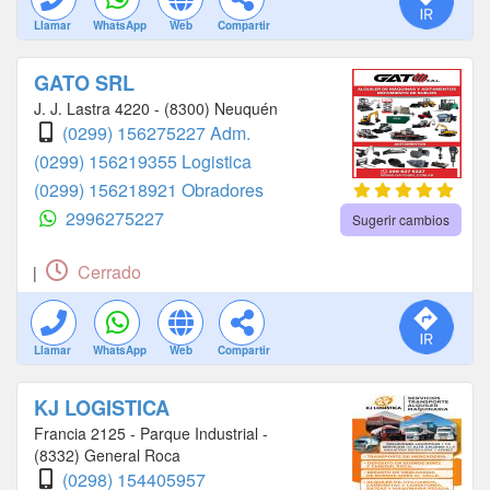
Llamar
WhatsApp
Web
Compartir
GATO SRL
J. J. Lastra 4220 - (8300) Neuquén
(0299) 156275227 Adm.
(0299) 156219355 Logistica
(0299) 156218921 Obradores
2996275227
Sugerir cambios
Cerrado
|
Llamar
WhatsApp
Web
Compartir
KJ LOGISTICA
Francia 2125 - Parque Industrial -
(8332) General Roca
(0298) 154405957