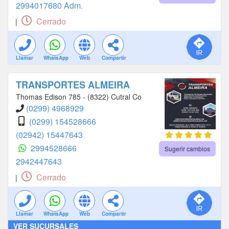
2994017680 Adm.
Cerrado
|
Llamar
WhatsApp
Web
Compartir
TRANSPORTES ALMEIRA
Thomas Edison 785 - (8322) Cutral Co
(0299) 4968929
(0299) 154528666
(02942) 15447643
2994528666
Sugerir cambios
2942447643
Cerrado
|
Llamar
WhatsApp
Web
Compartir
VER SUCURSALES