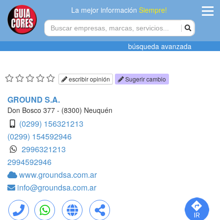
La mejor información
Siempre!
ingres
búsqueda avanzada
Agregar
empres
escribir opinión
Sugerir cambio
Actualiza
GROUND S.A.
datos
Don Bosco 377 - (8300) Neuquén
(0299) 156321213
Publicida
(0299) 154592946
2996321213
Radio
2994592946
www.groundsa.com.ar
Tiendacore
info@groundsa.com.ar
Contacteno