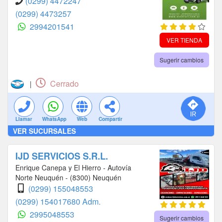
(0299) 4472247
(0299) 4473257
2994201541
VER TIENDA
Sugerir cambios
Cerrado
|
Llamar
WhatsApp
Web
Compartir
VER SUCURSALES
IJD SERVICIOS S.R.L.
Enrique Canepa y El Hierro - Autovía
Norte Neuquén - (8300) Neuquén
(0299) 155048553
(0299) 154017680 Adm.
2995048553
Sugerir cambios