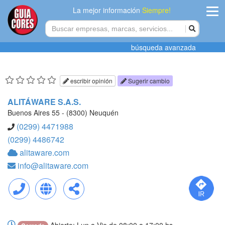
La mejor información
Siempre!
ingres
búsqueda avanzada
Agregar
empres
escribir opinión
Sugerir cambio
Actualiza
ALITÁWARE S.A.S.
datos
Buenos Aires 55 - (8300) Neuquén
(0299) 4471988
Publicida
(0299) 4486742
alitaware.com
Radio
info@alitaware.com
Tiendacore
Contacteno
Llamar
Web
Compartir