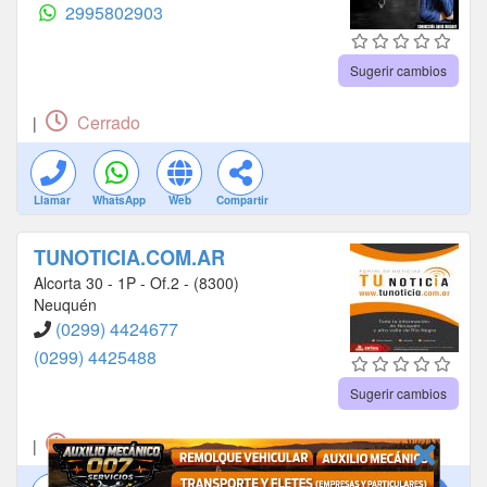
2995802903
Sugerir cambios
Cerrado
|
Llamar
WhatsApp
Web
Compartir
TUNOTICIA.COM.AR
Alcorta 30 - 1P - Of.2 - (8300)
Neuquén
(0299) 4424677
(0299) 4425488
Sugerir cambios
Cerrado
|