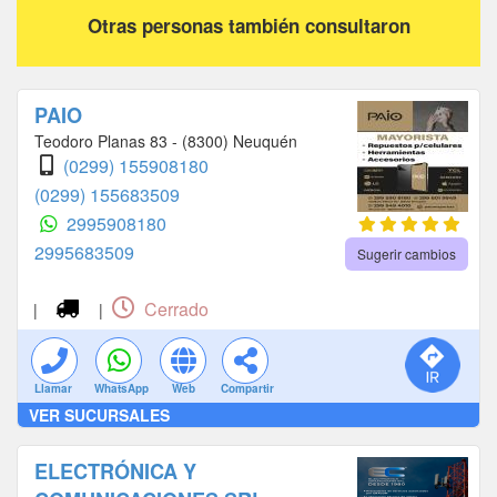
Otras personas también consultaron
PAIO
Teodoro Planas 83 - (8300) Neuquén
(0299) 155908180
(0299) 155683509
2995908180
2995683509
Sugerir cambios
Cerrado
|
|
Llamar
WhatsApp
Web
Compartir
VER SUCURSALES
ELECTRÓNICA Y