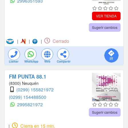
2996351593
VER TIENDA
Sugerir cambios
Cerrado
|
|
|
Llamar
WhatsApp
Web
Compartir
FM PUNTA 88.1
(8300) Neuquén
(0299) 155821972
(0299) 154488500
2995821972
Sugerir cambios
Cierra en 15 min.
|