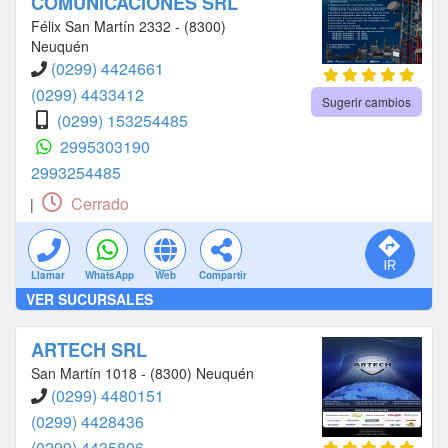
COMUNICACIONES SRL
Félix San Martín 2332 - (8300)
Neuquén
(0299) 4424661
(0299) 4433412
Sugerir cambios
(0299) 153254485
2995303190
2993254485
Cerrado
|
Llamar
WhatsApp
Web
Compartir
VER SUCURSALES
ARTECH SRL
San Martín 1018 - (8300) Neuquén
(0299) 4480151
(0299) 4428436
(0299) 4435806