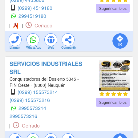
(0299) 4519180
Sugerir cambios
2994519180
Cerrado
|
|
Llamar
WhatsApp
Web
Compartir
SERVICIOS INDUSTRIALES
SRL
Conquistadores del Desierto 5345 -
PIN Oeste - (8300) Neuquén
(0299) 155573214
(0299) 155573216
Sugerir cambios
2995573214
2995573216
Cerrado
|