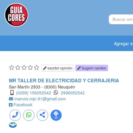
Agregar 
escribir opinión
Sugerir cambio
MR TALLER DE ELECTRICIDAD Y CERRAJERIA
San Martín 2933 - (8300) Neuquén
(0299) 156052542
2996052542
marcos.nqn.91@gmail.com
Facebook