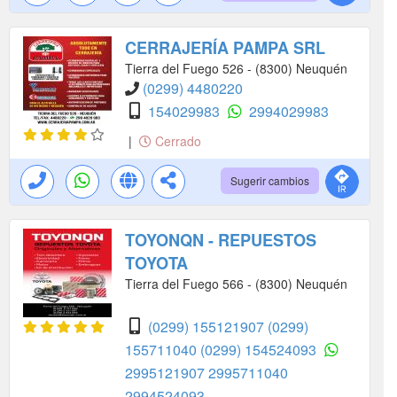
CERRAJERÍA PAMPA SRL
Tierra del Fuego 526 - (8300) Neuquén
(0299) 4480220
154029983
2994029983
|
Cerrado
Sugerir cambios
TOYONQN - REPUESTOS
TOYOTA
Tierra del Fuego 566 - (8300) Neuquén
(0299) 155121907
(0299)
155711040
(0299) 154524093
2995121907
2995711040
2994524093