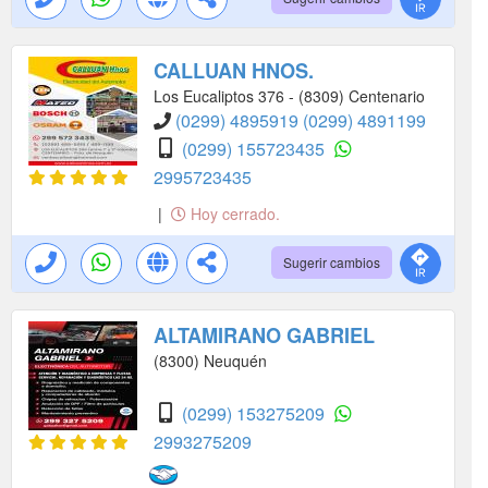
CALLUAN HNOS.
Los Eucaliptos 376 - (8309) Centenario
(0299) 4895919
(0299) 4891199
(0299) 155723435
2995723435
|
Hoy cerrado.
Sugerir cambios
ALTAMIRANO GABRIEL
(8300) Neuquén
(0299) 153275209
2993275209