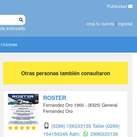
Publicidad
creá tu cuenta
|
ingresá
da avanzada
Otras personas también consultaron
ROSTER
Fernandez Oro 1960 - (8325) General
Fernandez Oro
(0299) 156333135 Taller
(0299)
154156345 Adm.
2996333135