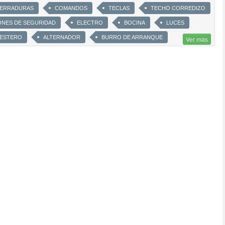
ERRADURAS
COMANDOS
TECLAS
TECHO CORREDIZO
ONES DE SEGURIDAD
ELECTRO
BOCINA
LUCES
ESTERO
ALTERNADOR
BURRO DE ARRANQUE
Ver más