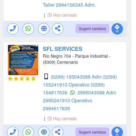
Taller
2994156345 Adm.
|
Hoy cerrado.
Sugerir cambios
SFL SERVICES
Río Negro 704 - Parque Industrial -
(8309) Centenario
(0299) 155043088 Adm
(0299)
155241910 Operativo
(0299)
154617635
2995043088 Adm
2995241910 Operativo
2994617635
|
Hoy cerrado.
Sugerir cambios