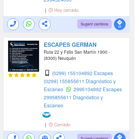
|
Hoy cerrado.
Sugerir cambios
ESCAPES GERMAN
Ruta 22 y Félix San Martín 1900 -
(8300) Neuquén
(0299) 155104892 Escapes
(0299) 155855611 Diagnóstico y
Escaneo
2995104892 Escapes
2995855611 Diagnóstico y
Escaneo
|
Cerrado
Sugerir cambios