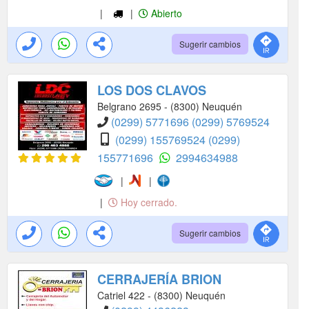
|
|
Abierto
Sugerir cambios
LOS DOS CLAVOS
Belgrano 2695 - (8300) Neuquén
(0299) 5771696
(0299) 5769524
(0299) 155769524
(0299)
155771696
2994634988
|
|
|
Hoy cerrado.
Sugerir cambios
CERRAJERÍA BRION
Catriel 422 - (8300) Neuquén