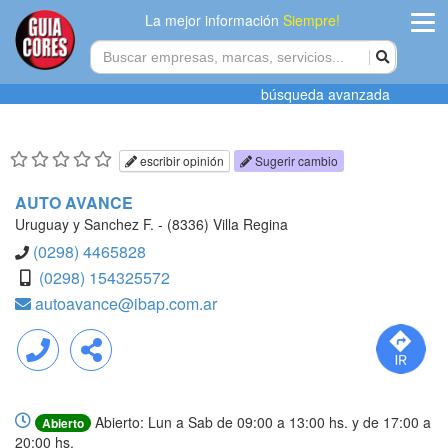
La mejor información
Siempre!
ingres
búsqueda avanzada
Agregar
empres
escribir opinión
Sugerir cambio
Actualiza
AUTO AVANCE
datos
Uruguay y Sanchez F. - (8336) Villa Regina
(0298) 4465828
Publicida
(0298) 154325572
autoavance@ibap.com.ar
Radio
Tiendacore
Llamar
Compartir
Contacteno
Abierto: Lun a Sab de 09:00 a 13:00 hs. y de 17:00 a
Abierto
20:00 hs.