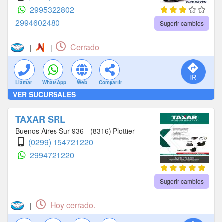
2995322802
2994602480
Sugerir cambios
Cerrado
|
|
Llamar
WhatsApp
Web
Compartir
VER SUCURSALES
TAXAR SRL
Buenos Aires Sur 936 - (8316) Plottier
(0299) 154721220
2994721220
Sugerir cambios
Hoy cerrado.
|