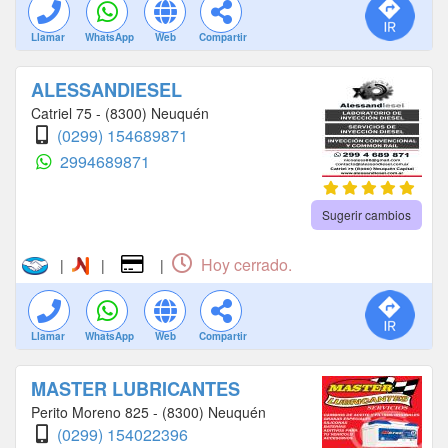
Llamar
WhatsApp
Web
Compartir
ALESSANDIESEL
Catriel 75 - (8300) Neuquén
(0299) 154689871
2994689871
Sugerir cambios
Hoy cerrado.
|
|
|
Llamar
WhatsApp
Web
Compartir
MASTER LUBRICANTES
Perito Moreno 825 - (8300) Neuquén
(0299) 154022396