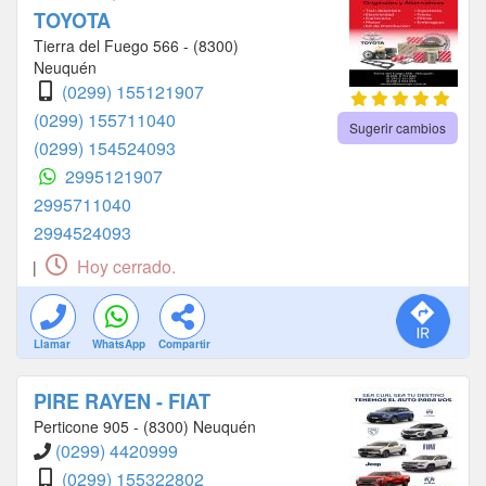
TOYOTA
Tierra del Fuego 566 - (8300)
Neuquén
(0299) 155121907
(0299) 155711040
Sugerir cambios
(0299) 154524093
2995121907
2995711040
2994524093
Hoy cerrado.
|
Llamar
WhatsApp
Compartir
PIRE RAYEN - FIAT
Perticone 905 - (8300) Neuquén
(0299) 4420999
(0299) 155322802