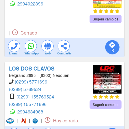
2994022396
Sugerir cambios
Cerrado
|
Llamar
WhatsApp
Web
Compartir
LOS DOS CLAVOS
Belgrano 2695 - (8300) Neuquén
(0299) 5771696
(0299) 5769524
(0299) 155769524
(0299) 155771696
Sugerir cambios
2994634988
Hoy cerrado.
|
|
|