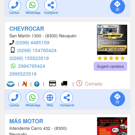
Llamar
WhatsApp
Compartir
CHEVROCAR
San Martín 1300 - (8300) Neuquén
(0299) 4485159
(0299) 154765424
(0299) 155523519
2994765424
Sugerir cambios
2995523519
Cerrado
|
|
|
|
Llamar
WhatsApp
Web
Compartir
MÁS MOTOR
Intendente Carro 432 - (8300)
Neuquén