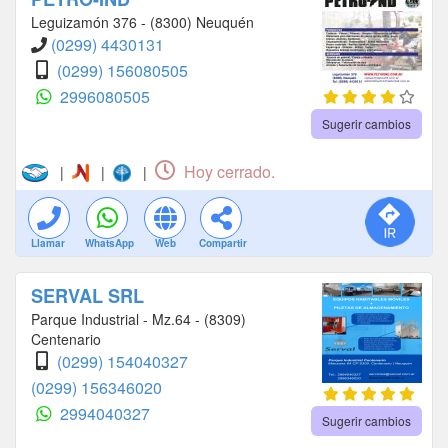
Leguizamón 376 - (8300) Neuquén
(0299) 4430131
(0299) 156080505
2996080505
Sugerir cambios
Hoy cerrado.
|
|
|
Llamar
WhatsApp
Web
Compartir
SERVAL SRL
Parque Industrial - Mz.64 - (8309)
Centenario
(0299) 154040327
(0299) 156346020
2994040327
Sugerir cambios