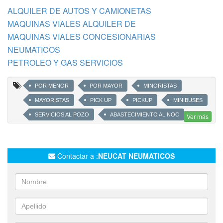
ALQUILER DE AUTOS Y CAMIONETAS
MAQUINAS VIALES ALQUILER DE
MAQUINAS VIALES CONCESIONARIAS
NEUMATICOS
PETROLEO Y GAS SERVICIOS
POR MENOR
POR MAYOR
MINORISTAS
MAYORISTAS
PICK UP
PICKUP
MINIBUSES
SERVICIOS AL POZO
ABASTECIMIENTO AL NOC
Ver más
LOGISTICA
ALQUILERES
VENTAS
AUTOS
CAMIONETAS
CAMIONES
VIALES
AGRO
Contactar a :
NEUCAT NEUMATICOS