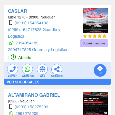
CASLAR
Mitre 1270 - (8300) Neuquén
(0299) 154054182
(0299) 154717825 Guardia y
Logística
2994054182
Sugerir cambios
2994717825 Guardia y Logistica
Abierto
|
Llamar
WhatsApp
Web
Compartir
VER SUCURSALES
ALTAMIRANO GABRIEL
(8300) Neuquén
(0299) 153275209
2993275209