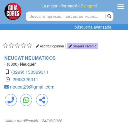
La mejor información
Siempre!
ingres
búsqueda avanzada
Agregar
empres
escribir opinión
Sugerir cambio
Actualiza
NEUCAT NEUMATICOS
datos
- (8300) Neuquén
(0299) 153329311
Publicida
2993329311
neucat29@gmail.com
Radio
Tiendacore
Llamar
WhatsApp
Compartir
Contacteno
Ultima modificación: 24/02/2026