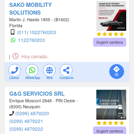
SAKO MOBILITY
SOLUTIONS
Martin J. Haedo 1855 - (B1602)
Florida
(011) 1522760203
1122760203
Sugerir cambios
Hoy cerrado.
|
Llamar
WhatsApp
Web
Compartir
G&G SERVICIOS SRL
Enrique Mosconi 2848 - PIN Oeste -
(8300) Neuquén
(0299) 4879220
(0299) 4879221
(0299) 4879222
Sugerir cambios