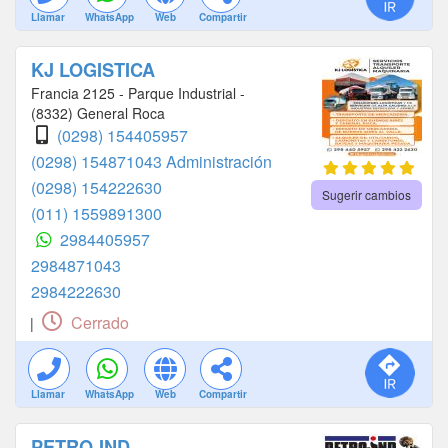
Llamar
WhatsApp
Web
Compartir
KJ LOGISTICA
Francia 2125 - Parque Industrial -
(8332) General Roca
(0298) 154405957
(0298) 154871043 Administración
(0298) 154222630
Sugerir cambios
(011) 1559891300
2984405957
2984871043
2984222630
Cerrado
|
Llamar
WhatsApp
Web
Compartir
PETRO-IND