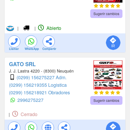
Sugerir cambios
Abierto
|
|
Llamar
WhatsApp
Compartir
GATO SRL
J. J. Lastra 4220 - (8300) Neuquén
(0299) 156275227 Adm.
(0299) 156219355 Logistica
(0299) 156218921 Obradores
2996275227
Sugerir cambios
Cerrado
|