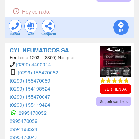
Hoy cerrado.
|
Llamar
Web
Compartir
CYL NEUMATICOS SA
Perticone 1203 - (8300) Neuquén
(0299) 4400914
(0299) 155470052
(0299) 155470059
(0299) 154198524
VER TIENDA
(0299) 155470047
Sugerir cambios
(0299) 155119424
2995470052
2995470059
2994198524
2995470047