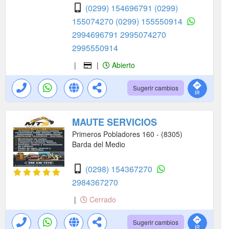
(0299) 154696791
(0299)
155074270
(0299) 155550914
2994696791
2995074270
2995550914
|
|
Abierto
Sugerir cambios
MAUTE SERVICIOS
Primeros Pobladores 160 - (8305)
Barda del Medio
(0298) 154367270
2984367270
|
Cerrado
Sugerir cambios