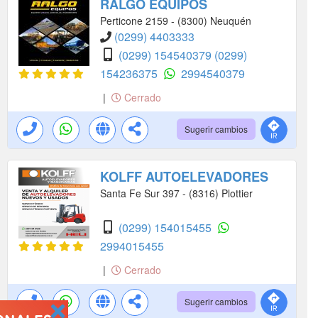
RALGO EQUIPOS
Perticone 2159 - (8300) Neuquén
(0299) 4403333
(0299) 154540379
(0299)
154236375
2994540379
|
Cerrado
Sugerir cambios
KOLFF AUTOELEVADORES
Santa Fe Sur 397 - (8316) Plottier
(0299) 154015455
2994015455
|
Cerrado
Sugerir cambios