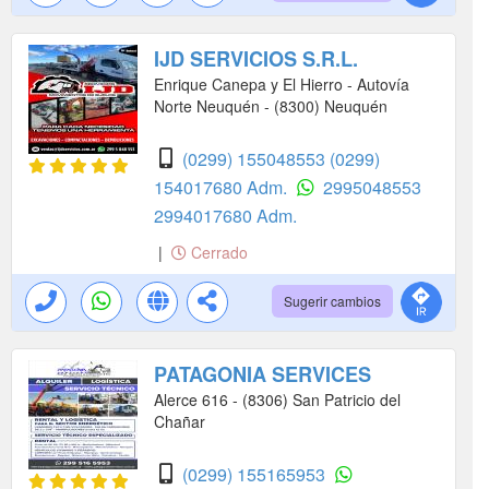
IJD SERVICIOS S.R.L.
Enrique Canepa y El Hierro - Autovía
Norte Neuquén - (8300) Neuquén
(0299) 155048553
(0299)
154017680 Adm.
2995048553
2994017680 Adm.
|
Cerrado
Sugerir cambios
PATAGONIA SERVICES
Alerce 616 - (8306) San Patricio del
Chañar
(0299) 155165953