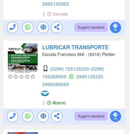
2995165953
|
Cerrado
Sugerir cambios
LUBRICAR TRANSPORTE
Escoda Francisco 966 - (8316) Plottier
(0299) 155135230
(0299)
155288569
2995135230
2995288569
|
Abierto
Sugerir cambios