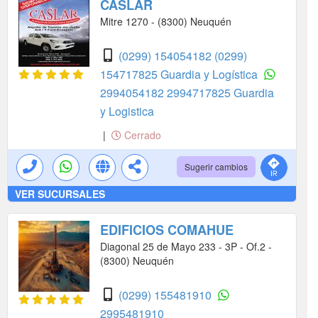
CASLAR
Mitre 1270 - (8300) Neuquén
(0299) 154054182
(0299)
154717825 Guardia y Logística
2994054182
2994717825 Guardia
y Logistica
|
Cerrado
Sugerir cambios
VER SUCURSALES
EDIFICIOS COMAHUE
Diagonal 25 de Mayo 233 - 3P - Of.2 -
(8300) Neuquén
(0299) 155481910
2995481910