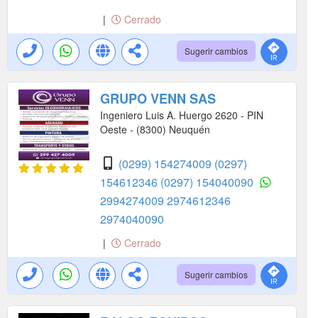
|
Cerrado
Sugerir cambios
GRUPO VENN SAS
Ingeniero Luis A. Huergo 2620 - PIN
Oeste - (8300) Neuquén
(0299) 154274009
(0297)
154612346
(0297) 154040090
2994274009
2974612346
2974040090
|
Cerrado
Sugerir cambios