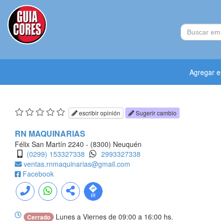
Agregar 
escribir opinión
Sugerir cambio
RN MAQUINARIAS
Félix San Martín 2240 - (8300) Neuquén
(0299) 153327338
2993327338
ventas.rnmaquinarias@gmail.com
Facebook
Lunes a Viernes de 09:00 a 16:00 hs.
Cerrado