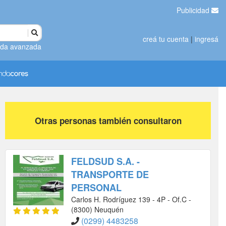
Publicidad
creá tu cuenta
|
ingresá
da avanzada
Otras personas también consultaron
FELDSUD S.A. -
TRANSPORTE DE
PERSONAL
Carlos H. Rodríguez 139 - 4P - Of.C -
(8300) Neuquén
(0299) 4483258