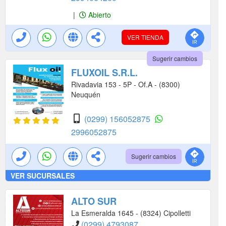
|
Abierto
VER TIENDA
Sugerir cambios
FLUXOIL S.R.L.
Rivadavia 153 - 5P - Of.A - (8300)
Neuquén
(0299) 156052875
2996052875
Sugerir cambios
VER SUCURSALES
ALTO SUR
La Esmeralda 1645 - (8324) Cipolletti
(0299) 4793087