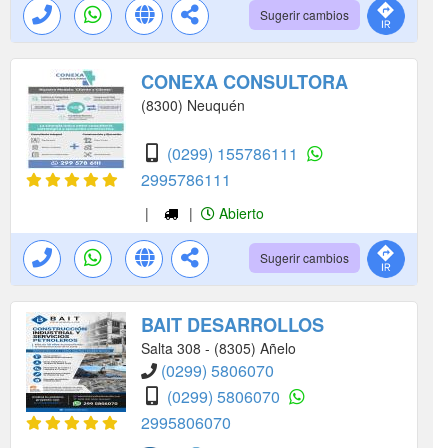
Sugerir cambios
CONEXA CONSULTORA
(8300) Neuquén
(0299) 155786111
2995786111
|
|
Abierto
Sugerir cambios
BAIT DESARROLLOS
Salta 308 - (8305) Añelo
(0299) 5806070
(0299) 5806070
2995806070