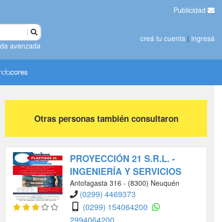
Publicidad
creá tu cuenta
|
ingresá
da avanzada
Otras personas también consultaron
PROYECCIÓN 21 S.R.L. -
INGENIERÍA Y SERVICIOS
Antofagasta 316 - (8300) Neuquén
(0299) 4469373
(0299) 154064200
2994064200