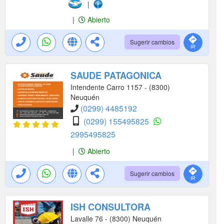
|
|
Abierto
Sugerir cambios
SAUDE PATAGONICA
Intendente Carro 1157 - (8300)
Neuquén
(0299) 4485192
(0299) 155495825
2995495825
|
Abierto
Sugerir cambios
ISH CONSULTORA
Lavalle 76 - (8300) Neuquén