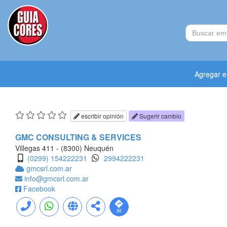
Agregar 
escribir opinión
Sugerir cambio
GMC CONSULTING & SERVICES
Villegas 411 - (8300) Neuquén
(0299) 154222231
2994222231
gmcsrl.com.ar
info@gmcsrl.com.ar
Facebook