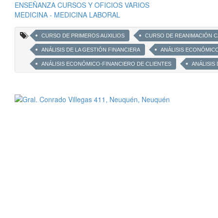
ENSEÑANZA CURSOS Y OFICIOS VARIOS
MEDICINA - MEDICINA LABORAL
CURSO DE PRIMEROS AUXILIOS
CURSO DE REANIMACIÓN 
ANÁLISIS DE LA GESTIÓN FINANCIERA
ANÁLISIS ECONÓMIC
ANÁLISIS ECONÓMICO-FINANCIERO DE CLIENTES
ANÁLISIS
FORMULACIÓN EVALUACIÓN DE PROYECTOS DE INVERSIÓN
REGISTRACIONES CONTABLES
LIQUIDACIÓN IMPUESTOS
SERVICIOS DE IMPORTACIÓN
COTIZACIÓN DE FLETE MARÍT
INVESTIGACIÓN DE ACCIDENTES
MEMORIAS DESCRIPTIVAS
DESARROLLO CONFECCIÓN DE PLAN DE EMERGENCIAS
RE
ESTUDIO DE ILUMINACIÓN
ESTUDIO DE RUIDOS
MED
REALIZACIÓN DE ESTUDIO DE ESTRÉS TÉRMICO
MEDICIONE
SERVICIO DE RESPONSABILIDAD LEGAL EN HIGIENE Y SEGURIDAD
REALIZACIÓN DE PROTOCOLO DE ERGONOMÍA
ANALISIS D
REALIZACIÓN DE PROGRAMAS DE SEGURIDAD DE OBRAS DE COS