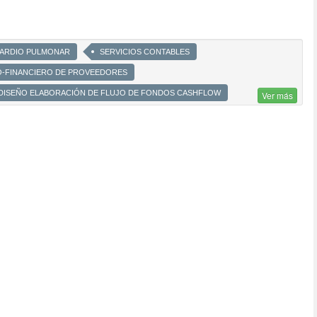
CARDIO PULMONAR
SERVICIOS CONTABLES
O-FINANCIERO DE PROVEEDORES
 DISEÑO ELABORACIÓN DE FLUJO DE FONDOS CASHFLOW
Ver más
ACTIVITY BASED MANAGEMENT ABM
ÍNDICES KPI
ARMADO DE ESTADOS CONTABLES
IMO AÉREO
SALUD OCUPACIONAL
 DE PROTECCIÓN CONTRA INCENDIO
ALIZACIÓN DE SIMULACROS
MEDICIÓN DE CONTAMINANTES
ICIÓN DE RUIDOS MOLESTOS
ESTUDIOS DE ERGONOMÍA
S ELÉCTRICAS
MEDICIONES DE PUESTA A TIERRA
MEDICIÓN DE RUIDOS
MEDICION DE ILUMINACIÓN
E RIESGOS
TRUCCIÓN
MEMORIAS DE INCENDIO