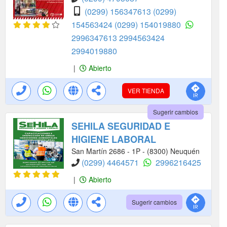
(0299) 156347613
(0299)
154563424
(0299) 154019880
2996347613
2994563424
2994019880
|
Abierto
VER TIENDA
Sugerir cambios
SEHILA SEGURIDAD E
HIGIENE LABORAL
San Martín 2686 - 1P - (8300) Neuquén
(0299) 4464571
2996216425
|
Abierto
Sugerir cambios