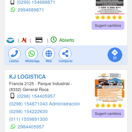
(0299) 154689871
2994689871
Sugerir cambios
Abierto
|
|
|
Llamar
WhatsApp
Web
Compartir
KJ LOGISTICA
Francia 2125 - Parque Industrial -
(8332) General Roca
(0298) 154405957
(0298) 154871043 Administración
(0298) 154222630
Sugerir cambios
(011) 1559891300
2984405957