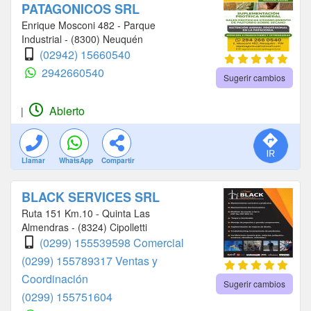
PATAGONICOS SRL
Enrique Mosconi 482 - Parque
Industrial - (8300) Neuquén
(02942) 15660540
2942660540
Sugerir cambios
Abierto
|
Llamar
WhatsApp
Compartir
BLACK SERVICES SRL
Ruta 151 Km.10 - Quinta Las
Almendras - (8324) Cipolletti
(0299) 155539598 Comercial
(0299) 155789317 Ventas y
Coordinación
Sugerir cambios
(0299) 155751604