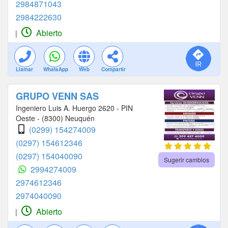
2984871043
2984222630
Abierto
|
Llamar
WhatsApp
Web
Compartir
GRUPO VENN SAS
Ingeniero Luis A. Huergo 2620 - PIN
Oeste - (8300) Neuquén
(0299) 154274009
(0297) 154612346
(0297) 154040090
Sugerir cambios
2994274009
2974612346
2974040090
Abierto
|