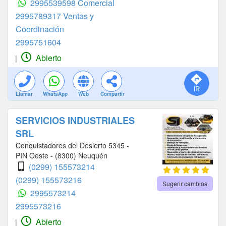
2995539598 Comercial
2995789317 Ventas y
Coordinación
2995751604
Abierto
|
Llamar
WhatsApp
Web
Compartir
SERVICIOS INDUSTRIALES
SRL
Conquistadores del Desierto 5345 -
PIN Oeste - (8300) Neuquén
(0299) 155573214
(0299) 155573216
Sugerir cambios
2995573214
2995573216
Abierto
|