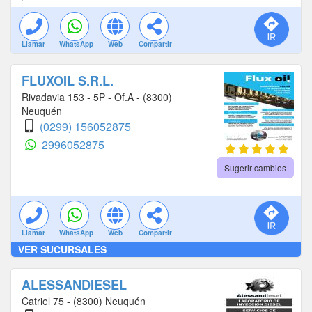
Llamar
WhatsApp
Web
Compartir
FLUXOIL S.R.L.
Rivadavia 153 - 5P - Of.A - (8300)
Neuquén
(0299) 156052875
2996052875
Sugerir cambios
Llamar
WhatsApp
Web
Compartir
VER SUCURSALES
ALESSANDIESEL
Catriel 75 - (8300) Neuquén