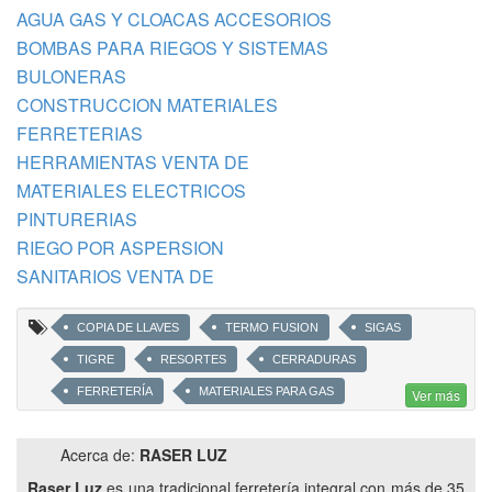
AGUA GAS Y CLOACAS ACCESORIOS
BOMBAS PARA RIEGOS Y SISTEMAS
BULONERAS
CONSTRUCCION MATERIALES
FERRETERIAS
HERRAMIENTAS VENTA DE
MATERIALES ELECTRICOS
PINTURERIAS
RIEGO POR ASPERSION
SANITARIOS VENTA DE
COPIA DE LLAVES
TERMO FUSION
SIGAS
TIGRE
RESORTES
CERRADURAS
FERRETERÍA
MATERIALES PARA GAS
Ver más
CAÑOS DE GAS
MATERIALES PARA AGUA
Acerca de:
RASER LUZ
CAÑOS DE AGUA
SANITARIOS
GRIFERÍA
Raser Luz
es una tradicional ferretería integral con más de 35
PINTURAS
LÁTEX
ESMALTES
PINCELES