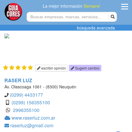
La mejor información
Siempre!
ingres
búsqueda avanzada
Agregar
empres
Actualiza
datos
escribir opinión
Sugerir cambio
Publicida
RASER LUZ
Av. Olascoaga 1061 - (8300) Neuquén
Radio
(0299) 4433177
(0299) 156355100
Tiendacore
2996355100
www.raserluz.com.ar
Contacteno
raserluz@gmail.com