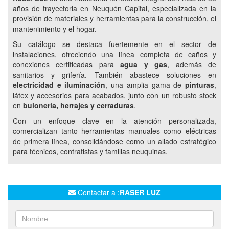
años de trayectoria en Neuquén Capital, especializada en la
RODILLOS
ELECTRICIDAD
CABLES
provisión de materiales y herramientas para la construcción, el
mantenimiento y el hogar.
TABLEROS ELÉCTRICOS
HERRAMIENTAS
Su catálogo se destaca fuertemente en el sector de
HERRAMIENTAS MANUALES
HERRAMIENTAS ELÉCTRICAS
instalaciones, ofreciendo una línea completa de caños y
HERRAMIENTAS DE MEDICIÓN
TORNILLOS
conexiones certificadas para
agua y gas
, además de
TUERCAS
ARANDELAS
HERRAJES
sanitarios y grifería. También abastece soluciones en
electricidad e iluminación
, una amplia gama de
pinturas
,
CANDADOS
ADHESIVOS
SELLADORES
látex y accesorios para acabados, junto con un robusto stock
INSUMOS DE FERRETERÍA
SANITARIOS Y ACCESORIOS
en
bulonería, herrajes y cerraduras
.
Con un enfoque clave en la atención personalizada,
comercializan tanto herramientas manuales como eléctricas
de primera línea, consolidándose como un aliado estratégico
para técnicos, contratistas y familias neuquinas.
Contactar a :
RASER LUZ