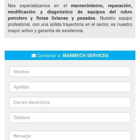
HIDRÁULICA
HIDROGRÚAS
NEUMÁTICA
Nos especializamos en el
mantenimiento, reparación,
modificación y diagnóstico de equipos del rubro
MOTOCOMPRESORES
COMPRESORES
petrolero y flotas livianas y pesadas
. Nuestro equipo
SERVICIO A EMPRESAS PETROLERAS
profesional, con una sólida trayectoria en el sector, es nuestro
mayor activo y garantía de excelencia.
REPARACIONES A FLOTAS PETROLERAS
MANTENIMIENTO DE VEHPICULOS DE EMPRESAS
SERVICIOS DE TORQUE
SERVICIOS EN LOCACIÓN
Contactar a :
MANMECH SERVICES
REPARACION DE TRANSMISIONES
SERVICIOS EN LOCACIÓN DEL CLIENTE