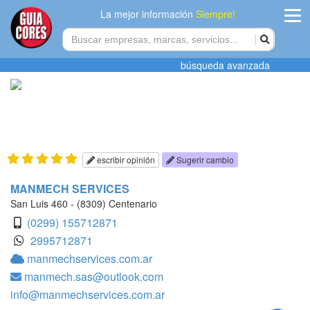
La mejor información
Siempre!
ingres
búsqueda avanzada
Agregar
empres
Actualiza
datos
escribir opinión
Sugerir cambio
Publicida
MANMECH SERVICES
San Luis 460 - (8309) Centenario
Radio
(0299) 155712871
2995712871
Tiendacore
manmechservices.com.ar
manmech.sas@outlook.com
Contacteno
info@manmechservices.com.ar