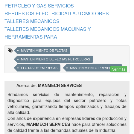
PETROLEO Y GAS SERVICIOS
REPUESTOS ELECTRICIDAD AUTOMOTORES
TALLERES MECANICOS
TALLERES MECANICOS MAQUINAS Y
HERRAMIENTAS PARA
MANTENIMIENTO DE FLOTAS
MANTENIMIENTO DE FLOTAS PETROLERAS
FLOTAS DE EMPRESAS
MANTENIMIENTO PREVENTIVO
Ver más
MANTENIMIENTO CORRECTIVO
Acerca de:
MANMECH SERVICES
VEHICULOS PESADOS Y LIVIANOS
MANTENIMIENTO
Brindamos servicios de mantenimiento, reparación y
MOTORES
TALLER
SUSPENSIÓN
diagnóstico para equipos del sector petrolero y flotas
MECÁNICA
REPARACIÓN
FRENOS
vehiculares, garantizando tiempos optimizados y trabajos de
alta calidad.
SERVICIO
LUBRICENTRO
CORREA DISTRIBUCIÓN
Con años de experiencia en empresas líderes de producción y
ELECTRICIDAD DEL AUTOMOTOR
FLOTAS PESADAS
servicios,
MANMECH SERVICES
nace para ofrecer soluciones
FLOTAS LIVIANAS
CAMIONES
CAMIONETAS
de calidad frente a las demandas actuales de la industria.