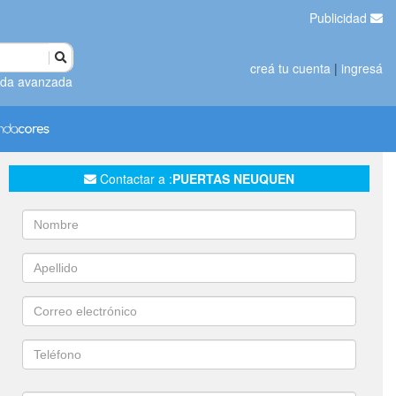
Publicidad
creá tu cuenta
|
ingresá
da avanzada
Contactar a :
PUERTAS NEUQUEN