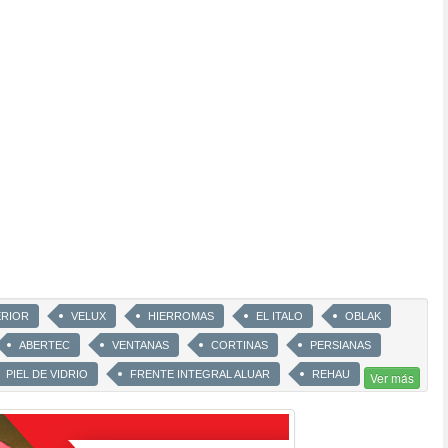
ERIOR
VELUX
HIERROMAS
EL ITALO
OBLAK
ABERTEC
VENTANAS
CORTINAS
PERSIANAS
PIEL DE VIDRIO
FRENTE INTEGRAL ALUAR
REHAU
Ver más
AS DE SEGURIDAD