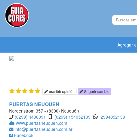
Agregar 
escribir opinión
Sugerir cambio
PUERTAS NEUQUEN
Nordenstrom 357 - (8300) Neuquén
(0299) 4436091
(0299) 154052139
2994052139
www.puertasneuquen.com
info@puertasneuquen.com.ar
Facebook