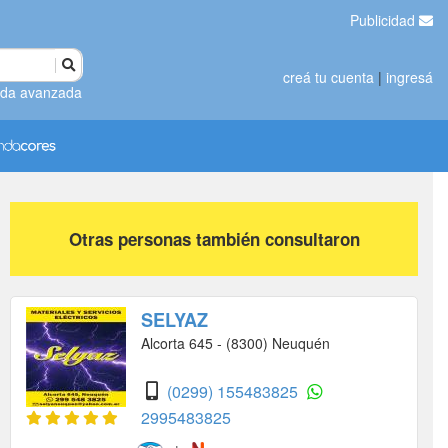
Publicidad
creá tu cuenta
|
ingresá
da avanzada
Otras personas también consultaron
SELYAZ
Alcorta 645 - (8300) Neuquén
(0299) 155483825
2995483825