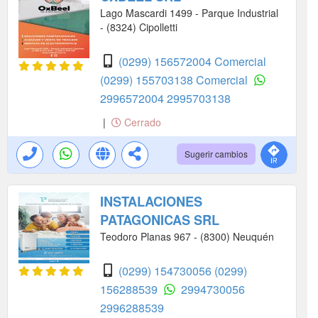
Lago Mascardi 1499 - Parque Industrial
- (8324) Cipolletti
(0299) 156572004 Comercial
(0299) 155703138 Comercial
2996572004
2995703138
|
Cerrado
Sugerir cambios
INSTALACIONES
PATAGONICAS SRL
Teodoro Planas 967 - (8300) Neuquén
(0299) 154730056
(0299)
156288539
2994730056
2996288539