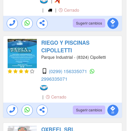
|
|
|
Cerrado
Sugerir cambios
RIEGO Y PISCINAS
CIPOLLETTI
Parque Industrial - (8324) Cipolletti
(0299) 156335071
2996335071
|
Cerrado
Sugerir cambios
OXBEEL SRL