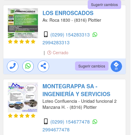
Sugerir cambios
LOS ENROSCADOS
Av. Roca 1830 - (8316) Plottier
(0299) 154283313
2994283313
|
Cerrado
Sugerir cambios
MONTEGRAPPA SA -
INGENIERÍA Y SERVICIOS
Loteo Confluencia - Unidad funcional 2
Manzana H. - (8316) Plottier
(0299) 154677478
2994677478