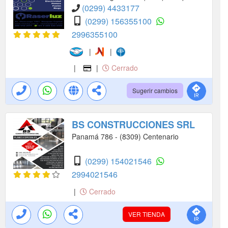
(0299) 4433177
(0299) 156355100
2996355100
|
|
|
|
Cerrado
Sugerir cambios
BS CONSTRUCCIONES SRL
Panamá 786 - (8309) Centenario
(0299) 154021546
2994021546
|
Cerrado
VER TIENDA