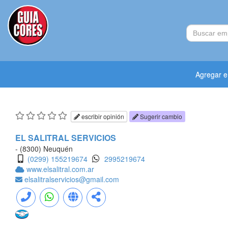
Agregar 
escribir opinión
Sugerir cambio
EL SALITRAL SERVICIOS
- (8300) Neuquén
(0299) 155219674
2995219674
www.elsalitral.com.ar
elsalitralservicios@gmail.com